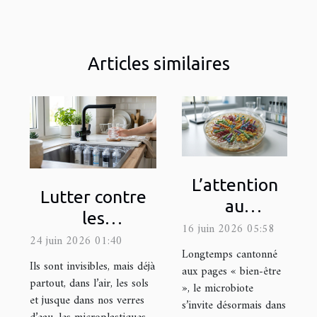
Articles similaires
L’attention
Lutter contre
au
les
microbiote,
16 juin 2026 05:58
microplastiques
24 juin 2026 01:40
prochaine
Longtemps cantonné
à la maison :
Ils sont invisibles, mais déjà
grande
aux pages « bien-être
quels filtres
partout, dans l’air, les sols
», le microbiote
révolution
et jusque dans nos verres
choisir ?
s’invite désormais dans
santé ?