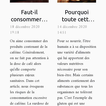
Faut-il
Pourquoi
consommer la
toute cette
caféine en
polémique
18 décembre 2020
14 décembre 2020
19:18
14:51
grande
autour du
quantité au
gluten ?
On aime consommer des
Pour se nourrir, l’être
produits contenant de la
humain a à sa disposition
quotidien ?
caféine. Généralement,
une variété d’aliments
on ne fait pas attention à
qui lui apportent des
la dose de café alors
valeurs nutritives
qu’elle comporte
nécessaire pour son
plusieurs enjeux
bien-être. Mais certains
sanitaires. Dans cet
aliments contiennent des
article, nous évoquons
substances que tous les
les risques de la
organismes ne tolèrent
consommation excessive
pas. C’est l’exemple du
de caféine. La surdose de
gluten qui est une