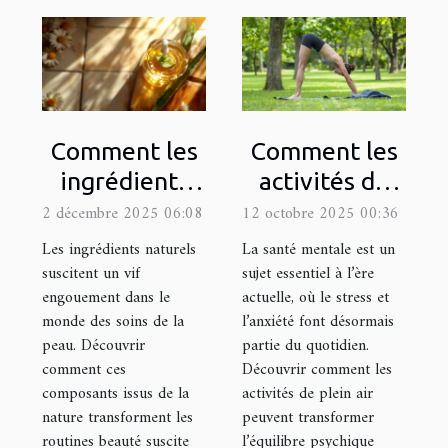
Comment les
Comment les
ingrédients
activités de
naturels
plein air
2 décembre 2025 06:08
12 octobre 2025 00:36
améliorent
améliorent-
Les ingrédients naturels
La santé mentale est un
votre routine
elles votre
suscitent un vif
sujet essentiel à l’ère
engouement dans le
actuelle, où le stress et
de soins
santé mentale
monde des soins de la
l’anxiété font désormais
?
peau. Découvrir
partie du quotidien.
comment ces
Découvrir comment les
composants issus de la
activités de plein air
nature transforment les
peuvent transformer
routines beauté suscite
l’équilibre psychique