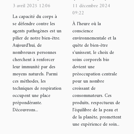
respiration
sélectionner
3 avril 2025 12:06
11 décembre 2024
09:22
pour booster
des soins
La capacité du corps à
l'immunité
corporels bio
se défendre contre les
À l'heure où la
agents pathogènes est un
conscience
naturelle du
adaptés
pilier de notre bien-être.
environnementale et la
corps
Aujourd'hui, de
quête de bien-être
nombreuses personnes
s'unissent, le choix de
cherchent à renforcer
soins corporels bio
leur immunité par des
devient une
moyens naturels. Parmi
préoccupation centrale
ces méthodes, les
pour un nombre
techniques de respiration
croissant de
occupent une place
consommateurs. Ces
prépondérante.
produits, respectueux de
Découvrons...
l'équilibre de la peau et
de la planète, promettent
une expérience de soin...