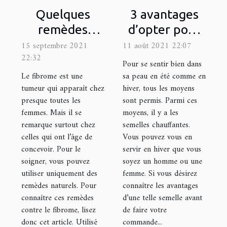
Quelques
3 avantages
remèdes
d’opter pour
naturels pour
une semelle
15 septembre 2021
11 août 2021 22:07
22:32
soigner le
chauffante
Pour se sentir bien dans
fibrome
Le fibrome est une
sa peau en été comme en
tumeur qui apparaît chez
hiver, tous les moyens
presque toutes les
sont permis. Parmi ces
femmes. Mais il se
moyens, il y a les
remarque surtout chez
semelles chauffantes.
celles qui ont l’âge de
Vous pouvez vous en
concevoir. Pour le
servir en hiver que vous
soigner, vous pouvez
soyez un homme ou une
utiliser uniquement des
femme. Si vous désirez
remèdes naturels. Pour
connaître les avantages
connaître ces remèdes
d’une telle semelle avant
contre le fibrome, lisez
de faire votre
donc cet article. Utilisé
commande...