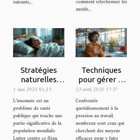
comment sélectionner les
suivants,...
motifs...
Stratégies
Techniques
naturelles
pour gérer la
pour
pression au
1 mai 2025 01:23
23 avril 2025 17:37
combattre
travail grâce à
L'insomnie est un
Confrontés
l'insomnie
l'affirmation
problème de santé
quotidiennement à la
publique qui touche une
pression au travail,
sans
de soi
partie significative de la
nombreux sont ceux qui
médicaments
population mondiale.
cherchent des moyens
Lutter contre ce fléau
efficaces pour y faire