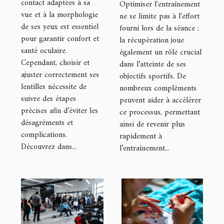
lentilles de
contact adaptées à sa
pour la
Optimiser l'entraînement
vue et à la morphologie
contact
ne se limite pas à l'effort
récupération
de ses yeux est essentiel
fourni lors de la séance ;
rapide ?
pour garantir confort et
la récupération joue
santé oculaire.
également un rôle crucial
Cependant, choisir et
dans l’atteinte de ses
ajuster correctement ses
objectifs sportifs. De
lentilles nécessite de
nombreux compléments
suivre des étapes
peuvent aider à accélérer
précises afin d’éviter les
ce processus, permettant
désagréments et
ainsi de revenir plus
complications.
rapidement à
Découvrez dans...
l’entraînement...