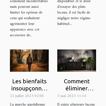
seulement inconfortables
disponibles et le désir
mais peuvent aussi
d’essayer des plats
limiter les options de
locaux, il est facile de
ceux qui souhaitent
négliger notre régime
agrémenter leur
habituel....
apparence avec cet
accessoire de...
Comment
Les bienfaits
éliminer
insoupçonnés
efficacement
de la marche
3 mai 2023 15:54
22 juillet 2023 02:00
l'humidité
quotidienne
Il existe plusieurs façons
La marche quotidienne