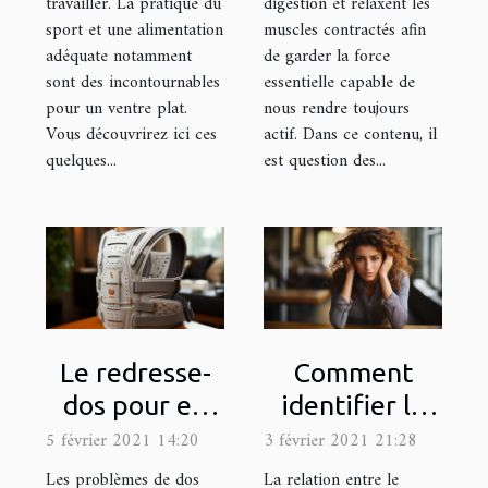
travailler. La pratique du
digestion et relaxent les
sport et une alimentation
muscles contractés afin
adéquate notamment
de garder la force
sont des incontournables
essentielle capable de
pour un ventre plat.
nous rendre toujours
Vous découvrirez ici ces
actif. Dans ce contenu, il
quelques...
est question des...
Le redresse-
Comment
dos pour en
identifier le
finir avec les
stress et le
5 février 2021 14:20
3 février 2021 21:28
maux de dos
combattre ?
Les problèmes de dos
La relation entre le