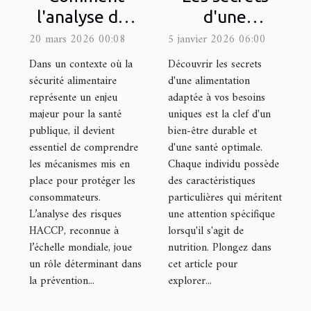
l'analyse des
d'une
risques
alimentation
20 mars 2026 00:08
5 janvier 2026 06:00
HACCP
adaptée à vos
Dans un contexte où la
Découvrir les secrets
améliore-t-
besoins
sécurité alimentaire
d'une alimentation
représente un enjeu
adaptée à vos besoins
elle la
uniques
majeur pour la santé
uniques est la clef d'un
sécurité
publique, il devient
bien-être durable et
alimentaire ?
essentiel de comprendre
d'une santé optimale.
les mécanismes mis en
Chaque individu possède
place pour protéger les
des caractéristiques
consommateurs.
particulières qui méritent
L’analyse des risques
une attention spécifique
HACCP, reconnue à
lorsqu'il s'agit de
l’échelle mondiale, joue
nutrition. Plongez dans
un rôle déterminant dans
cet article pour
la prévention...
explorer...