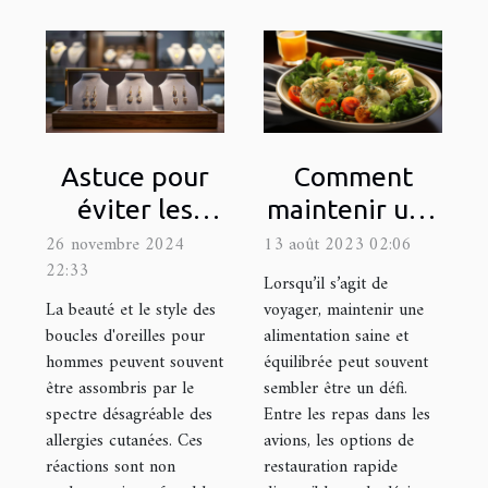
Astuce pour
Comment
éviter les
maintenir une
allergies avec
bonne
26 novembre 2024
13 août 2023 02:06
22:33
des boucles
alimentation
Lorsqu’il s’agit de
d'oreilles pour
lors de
La beauté et le style des
voyager, maintenir une
boucles d'oreilles pour
alimentation saine et
hommes
voyages
hommes peuvent souvent
équilibrée peut souvent
être assombris par le
sembler être un défi.
spectre désagréable des
Entre les repas dans les
allergies cutanées. Ces
avions, les options de
réactions sont non
restauration rapide