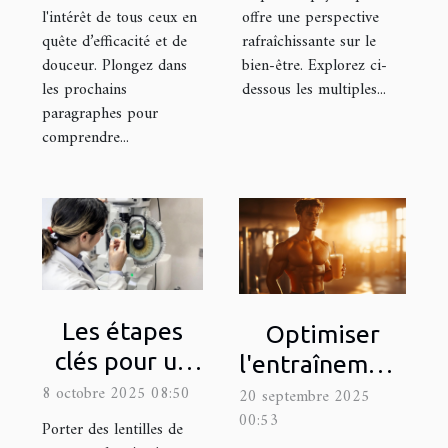
l'intérêt de tous ceux en
offre une perspective
quête d’efficacité et de
rafraîchissante sur le
douceur. Plongez dans
bien-être. Explorez ci-
les prochains
dessous les multiples...
paragraphes pour
comprendre...
Les étapes
Optimiser
clés pour un
l'entraînement
ajustement
8 octobre 2025 08:50
: Quels
20 septembre 2025
parfait de
00:53
compléments
Porter des lentilles de