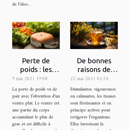
de l’aloe...
Perte de
De bonnes
poids : les
raisons de
secrets pour
boire une
9 juin 2021 19:08
22 mai 2021 05:24
un ventre plat
tisane
La perte de poids va de
Stimulantes, vigoureuses
énergisante
pair avec l’obtention d’un
ou calmantes, les tisanes
ventre plat. Le ventre est
sont florissantes et en
une partie du corps
principe actives pour
accumulant le plus de
revigorer l’organisme.
gras et est difficile à
Elles favorisent la