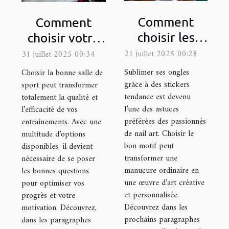
Comment
Comment
choisir les
choisir votre
meilleurs
prochaine
21 juillet 2025 00:28
31 juillet 2025 00:34
motifs de
salle de sport
Sublimer ses ongles
Choisir la bonne salle de
stickers pour
pour
grâce à des stickers
sport peut transformer
tendance est devenu
totalement la qualité et
sublimer vos
maximiser vos
l’une des astuces
l’efficacité de vos
ongles ?
entraînements
préférées des passionnés
entraînements. Avec une
?
de nail art. Choisir le
multitude d’options
bon motif peut
disponibles, il devient
transformer une
nécessaire de se poser
manucure ordinaire en
les bonnes questions
une œuvre d’art créative
pour optimiser vos
et personnalisée.
progrès et votre
Découvrez dans les
motivation. Découvrez,
prochains paragraphes
dans les paragraphes