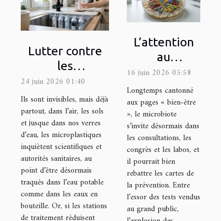
L’attention
Lutter contre
au
les
microbiote,
16 juin 2026 05:58
microplastiques
24 juin 2026 01:40
prochaine
Longtemps cantonné
à la maison :
Ils sont invisibles, mais déjà
grande
aux pages « bien-être
quels filtres
partout, dans l’air, les sols
», le microbiote
révolution
et jusque dans nos verres
choisir ?
s’invite désormais dans
santé ?
d’eau, les microplastiques
les consultations, les
inquiètent scientifiques et
congrès et les labos, et
autorités sanitaires, au
il pourrait bien
point d’être désormais
rebattre les cartes de
traqués dans l’eau potable
la prévention. Entre
comme dans les eaux en
l’essor des tests vendus
bouteille. Or, si les stations
au grand public,
de traitement réduisent