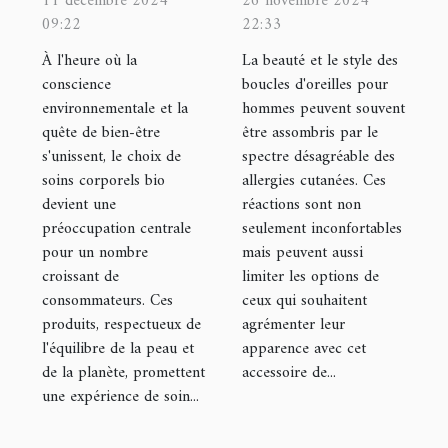
11 décembre 2024
26 novembre 2024
09:22
22:33
des soins
des boucles
corporels bio
d'oreilles pour
À l'heure où la
La beauté et le style des
conscience
boucles d'oreilles pour
adaptés
hommes
environnementale et la
hommes peuvent souvent
quête de bien-être
être assombris par le
s'unissent, le choix de
spectre désagréable des
soins corporels bio
allergies cutanées. Ces
devient une
réactions sont non
préoccupation centrale
seulement inconfortables
pour un nombre
mais peuvent aussi
croissant de
limiter les options de
consommateurs. Ces
ceux qui souhaitent
produits, respectueux de
agrémenter leur
l'équilibre de la peau et
apparence avec cet
de la planète, promettent
accessoire de...
une expérience de soin...