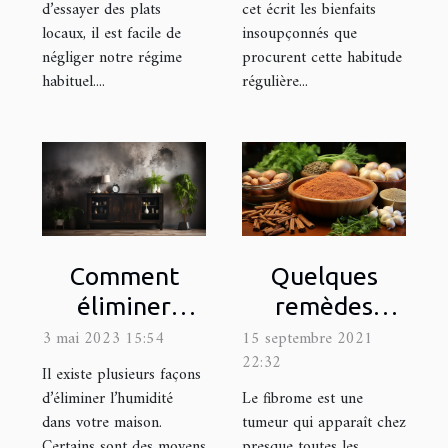
d’essayer des plats
cet écrit les bienfaits
locaux, il est facile de
insoupçonnés que
négliger notre régime
procurent cette habitude
habituel....
régulière...
Comment
Quelques
éliminer
remèdes
efficacement
naturels pour
3 mai 2023 15:54
15 septembre 2021
22:32
l'humidité
soigner le
Il existe plusieurs façons
dans votre
fibrome
d’éliminer l’humidité
Le fibrome est une
dans votre maison.
tumeur qui apparaît chez
maison ?
Certains sont des moyens
presque toutes les