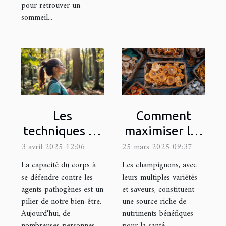
pour retrouver un
sommeil...
Les
Comment
techniques de
maximiser les
respiration
bienfaits
3 avril 2025 12:06
25 mars 2025 09:37
pour booster
santé des
La capacité du corps à
Les champignons, avec
l'immunité
champignons
se défendre contre les
leurs multiples variétés
agents pathogènes est un
et saveurs, constituent
naturelle du
dans votre
pilier de notre bien-être.
une source riche de
corps
alimentation
Aujourd'hui, de
nutriments bénéfiques
nombreuses personnes
pour la santé.