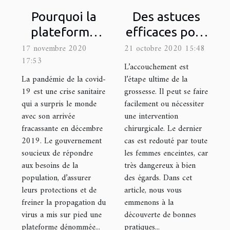
Pourquoi la
Des astuces
plateforme
efficaces pour
StopCovid 19
accoucher
17 novembre 2020
21 octobre 2020 15:48
17:53
a été mise en
naturellement
L’accouchement est
place ?
La pandémie de la covid-
l’étape ultime de la
19 est une crise sanitaire
grossesse. Il peut se faire
qui a surpris le monde
facilement ou nécessiter
avec son arrivée
une intervention
fracassante en décembre
chirurgicale. Le dernier
2019. Le gouvernement
cas est redouté par toute
soucieux de répondre
les femmes enceintes, car
aux besoins de la
très dangereux à bien
population, d’assurer
des égards. Dans cet
leurs protections et de
article, nous vous
freiner la propagation du
emmenons à la
virus a mis sur pied une
découverte de bonnes
plateforme dénommée...
pratiques...