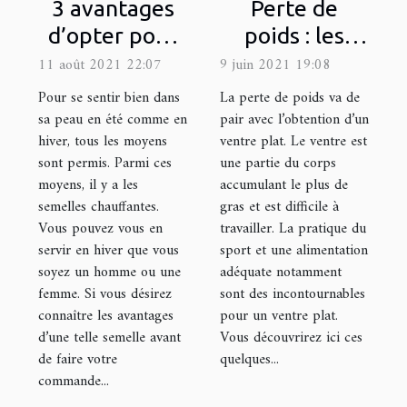
3 avantages
Perte de
d’opter pour
poids : les
une semelle
secrets pour
11 août 2021 22:07
9 juin 2021 19:08
chauffante
un ventre plat
Pour se sentir bien dans
La perte de poids va de
sa peau en été comme en
pair avec l’obtention d’un
hiver, tous les moyens
ventre plat. Le ventre est
sont permis. Parmi ces
une partie du corps
moyens, il y a les
accumulant le plus de
semelles chauffantes.
gras et est difficile à
Vous pouvez vous en
travailler. La pratique du
servir en hiver que vous
sport et une alimentation
soyez un homme ou une
adéquate notamment
femme. Si vous désirez
sont des incontournables
connaître les avantages
pour un ventre plat.
d’une telle semelle avant
Vous découvrirez ici ces
de faire votre
quelques...
commande...