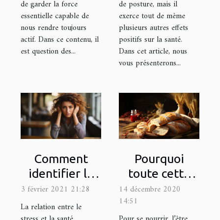
de garder la force
de posture, mais il
essentielle capable de
exerce tout de même
nous rendre toujours
plusieurs autres effets
actif. Dans ce contenu, il
positifs sur la santé.
est question des...
Dans cet article, nous
vous présenterons...
Pourquoi
Comment
toute cette
identifier le
polémique
stress et le
14 décembre 2020
3 février 2021 21:28
14:51
autour du
combattre ?
La relation entre le
gluten ?
Pour se nourrir, l’être
stress et la santé