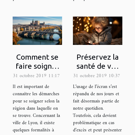
Comment se
Préservez la
faire soigner
santé de vos
dans la ville
enfants en
31 octobre 2019 11:17
31 octobre 2019 10:37
de Lyon?
limitant leur
Il est important de
L’usage de l’écran s’est
exposition
connaître les démarches
répandu de nos jours et
pour se soigner selon la
fait désormais partie de
aux écrans
région dans laquelle on
notre quotidien.
se trouve. Concernant la
Toutefois, cela devient
ville de Lyon, il existe
problématique en cas
quelques formalités à
d’excès et peut présenter