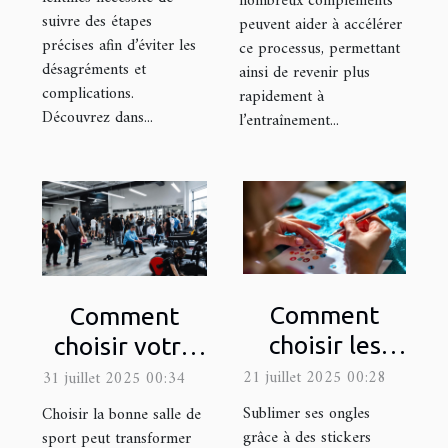
nombreux compléments
suivre des étapes
peuvent aider à accélérer
précises afin d’éviter les
ce processus, permettant
désagréments et
ainsi de revenir plus
complications.
rapidement à
Découvrez dans...
l’entraînement...
Comment
Comment
choisir les
choisir votre
meilleurs
prochaine
21 juillet 2025 00:28
31 juillet 2025 00:34
motifs de
salle de sport
Sublimer ses ongles
Choisir la bonne salle de
stickers pour
pour
grâce à des stickers
sport peut transformer