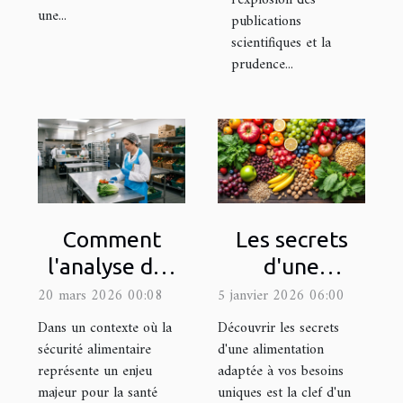
l’explosion des
une...
publications
scientifiques et la
prudence...
Comment
Les secrets
l'analyse des
d'une
risques
alimentation
20 mars 2026 00:08
5 janvier 2026 06:00
HACCP
adaptée à vos
Dans un contexte où la
Découvrir les secrets
améliore-t-
besoins
sécurité alimentaire
d'une alimentation
représente un enjeu
adaptée à vos besoins
elle la
uniques
majeur pour la santé
uniques est la clef d'un
sécurité