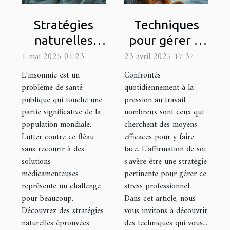
Stratégies
Techniques
naturelles
pour gérer la
pour
pression au
1 mai 2025 01:23
23 avril 2025 17:37
combattre
travail grâce à
L'insomnie est un
Confrontés
l'insomnie
l'affirmation
problème de santé
quotidiennement à la
publique qui touche une
pression au travail,
sans
de soi
partie significative de la
nombreux sont ceux qui
médicaments
population mondiale.
cherchent des moyens
Lutter contre ce fléau
efficaces pour y faire
sans recourir à des
face. L'affirmation de soi
solutions
s'avère être une stratégie
médicamenteuses
pertinente pour gérer ce
représente un challenge
stress professionnel.
pour beaucoup.
Dans cet article, nous
Découvrez des stratégies
vous invitons à découvrir
naturelles éprouvées
des techniques qui vous...