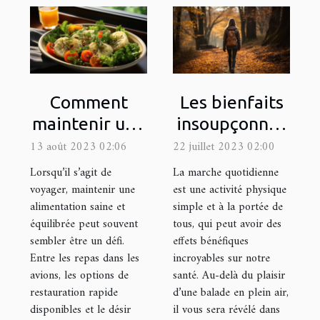
Comment
Les bienfaits
maintenir une
insoupçonnés
bonne
de la marche
13 août 2023 02:06
22 juillet 2023 02:00
alimentation
quotidienne
Lorsqu’il s’agit de
La marche quotidienne
lors de
voyager, maintenir une
est une activité physique
alimentation saine et
simple et à la portée de
voyages
équilibrée peut souvent
tous, qui peut avoir des
sembler être un défi.
effets bénéfiques
Entre les repas dans les
incroyables sur notre
avions, les options de
santé. Au-delà du plaisir
restauration rapide
d’une balade en plein air,
disponibles et le désir
il vous sera révélé dans