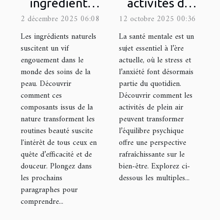
ingrédients
activités de
naturels
plein air
2 décembre 2025 06:08
12 octobre 2025 00:36
améliorent
améliorent-
Les ingrédients naturels
La santé mentale est un
votre routine
elles votre
suscitent un vif
sujet essentiel à l’ère
engouement dans le
actuelle, où le stress et
de soins
santé mentale
monde des soins de la
l’anxiété font désormais
?
peau. Découvrir
partie du quotidien.
comment ces
Découvrir comment les
composants issus de la
activités de plein air
nature transforment les
peuvent transformer
routines beauté suscite
l’équilibre psychique
l'intérêt de tous ceux en
offre une perspective
quête d’efficacité et de
rafraîchissante sur le
douceur. Plongez dans
bien-être. Explorez ci-
les prochains
dessous les multiples...
paragraphes pour
comprendre...