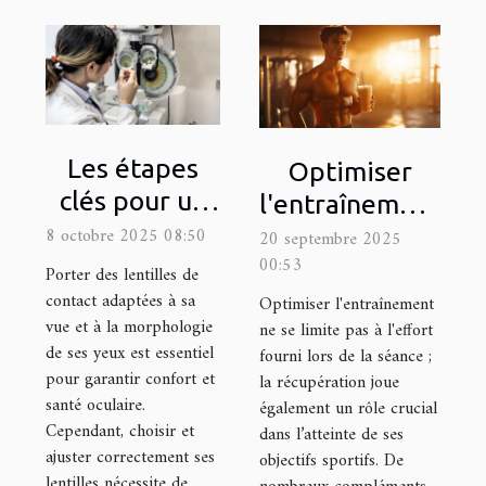
Les étapes
Optimiser
clés pour un
l'entraînement
ajustement
8 octobre 2025 08:50
: Quels
20 septembre 2025
parfait de
00:53
compléments
Porter des lentilles de
lentilles de
contact adaptées à sa
pour la
Optimiser l'entraînement
vue et à la morphologie
contact
ne se limite pas à l'effort
récupération
de ses yeux est essentiel
fourni lors de la séance ;
rapide ?
pour garantir confort et
la récupération joue
santé oculaire.
également un rôle crucial
Cependant, choisir et
dans l’atteinte de ses
ajuster correctement ses
objectifs sportifs. De
lentilles nécessite de