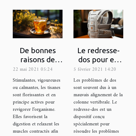
De bonnes
Le redresse-
raisons de
dos pour en
boire une
finir avec les
22 mai 2021 05:24
5 février 2021 14:20
tisane
maux de dos
Stimulantes, vigoureuses
Les problèmes de dos
énergisante
ou calmantes, les tisanes
sont souvent dus à un
sont florissantes et en
mauvais alignement de la
principe actives pour
colonne vertébrale. Le
revigorer l’organisme.
redresse-dos est un
Elles favorisent la
dispositif conçu
digestion et relaxent les
spécialement pour
muscles contractés afin
résoudre les problèmes