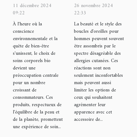
sélectionner
allergies avec
11 décembre 2024
26 novembre 2024
09:22
22:33
des soins
des boucles
corporels bio
d'oreilles pour
À l'heure où la
La beauté et le style des
conscience
boucles d'oreilles pour
adaptés
hommes
environnementale et la
hommes peuvent souvent
quête de bien-être
être assombris par le
s'unissent, le choix de
spectre désagréable des
soins corporels bio
allergies cutanées. Ces
devient une
réactions sont non
préoccupation centrale
seulement inconfortables
pour un nombre
mais peuvent aussi
croissant de
limiter les options de
consommateurs. Ces
ceux qui souhaitent
produits, respectueux de
agrémenter leur
l'équilibre de la peau et
apparence avec cet
de la planète, promettent
accessoire de...
une expérience de soin...