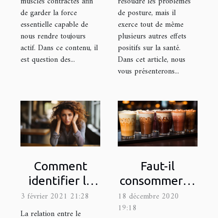
muscles contractés afin
résoudre les problèmes
de garder la force
de posture, mais il
essentielle capable de
exerce tout de même
nous rendre toujours
plusieurs autres effets
actif. Dans ce contenu, il
positifs sur la santé.
est question des...
Dans cet article, nous
vous présenterons...
Faut-il
Comment
consommer la
identifier le
caféine en
stress et le
18 décembre 2020
3 février 2021 21:28
19:18
grande
combattre ?
La relation entre le