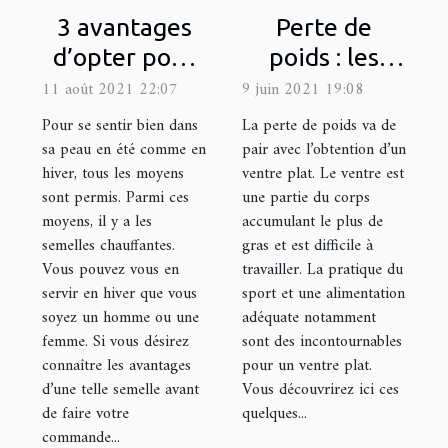
3 avantages
Perte de
d’opter pour
poids : les
une semelle
secrets pour
11 août 2021 22:07
9 juin 2021 19:08
chauffante
un ventre plat
Pour se sentir bien dans
La perte de poids va de
sa peau en été comme en
pair avec l’obtention d’un
hiver, tous les moyens
ventre plat. Le ventre est
sont permis. Parmi ces
une partie du corps
moyens, il y a les
accumulant le plus de
semelles chauffantes.
gras et est difficile à
Vous pouvez vous en
travailler. La pratique du
servir en hiver que vous
sport et une alimentation
soyez un homme ou une
adéquate notamment
femme. Si vous désirez
sont des incontournables
connaître les avantages
pour un ventre plat.
d’une telle semelle avant
Vous découvrirez ici ces
de faire votre
quelques...
commande...