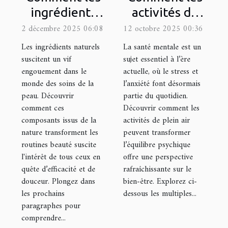
ingrédients
activités de
naturels
plein air
2 décembre 2025 06:08
12 octobre 2025 00:36
améliorent
améliorent-
Les ingrédients naturels
La santé mentale est un
votre routine
elles votre
suscitent un vif
sujet essentiel à l’ère
engouement dans le
actuelle, où le stress et
de soins
santé mentale
monde des soins de la
l’anxiété font désormais
?
peau. Découvrir
partie du quotidien.
comment ces
Découvrir comment les
composants issus de la
activités de plein air
nature transforment les
peuvent transformer
routines beauté suscite
l’équilibre psychique
l'intérêt de tous ceux en
offre une perspective
quête d’efficacité et de
rafraîchissante sur le
douceur. Plongez dans
bien-être. Explorez ci-
les prochains
dessous les multiples...
paragraphes pour
comprendre...