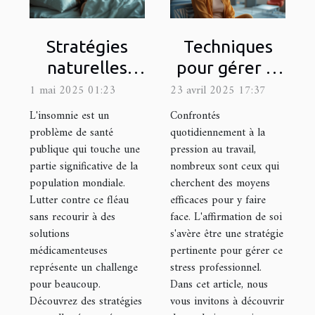
Stratégies
Techniques
naturelles
pour gérer la
pour
pression au
1 mai 2025 01:23
23 avril 2025 17:37
combattre
travail grâce à
L'insomnie est un
Confrontés
l'insomnie
l'affirmation
problème de santé
quotidiennement à la
publique qui touche une
pression au travail,
sans
de soi
partie significative de la
nombreux sont ceux qui
médicaments
population mondiale.
cherchent des moyens
Lutter contre ce fléau
efficaces pour y faire
sans recourir à des
face. L'affirmation de soi
solutions
s'avère être une stratégie
médicamenteuses
pertinente pour gérer ce
représente un challenge
stress professionnel.
pour beaucoup.
Dans cet article, nous
Découvrez des stratégies
vous invitons à découvrir