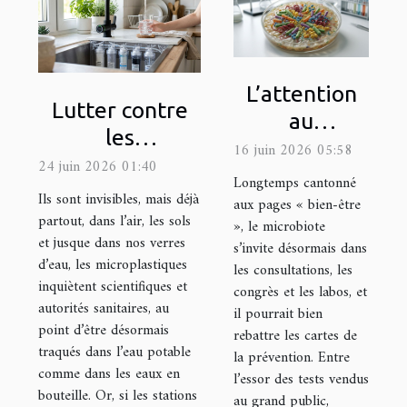
L’attention
Lutter contre
au
les
microbiote,
16 juin 2026 05:58
microplastiques
24 juin 2026 01:40
prochaine
Longtemps cantonné
à la maison :
Ils sont invisibles, mais déjà
grande
aux pages « bien-être
quels filtres
partout, dans l’air, les sols
», le microbiote
révolution
et jusque dans nos verres
choisir ?
s’invite désormais dans
santé ?
d’eau, les microplastiques
les consultations, les
inquiètent scientifiques et
congrès et les labos, et
autorités sanitaires, au
il pourrait bien
point d’être désormais
rebattre les cartes de
traqués dans l’eau potable
la prévention. Entre
comme dans les eaux en
l’essor des tests vendus
bouteille. Or, si les stations
au grand public,