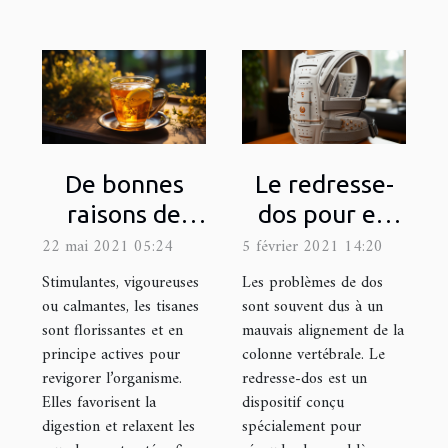
De bonnes
Le redresse-
raisons de
dos pour en
boire une
finir avec les
22 mai 2021 05:24
5 février 2021 14:20
tisane
maux de dos
Stimulantes, vigoureuses
Les problèmes de dos
énergisante
ou calmantes, les tisanes
sont souvent dus à un
sont florissantes et en
mauvais alignement de la
principe actives pour
colonne vertébrale. Le
revigorer l’organisme.
redresse-dos est un
Elles favorisent la
dispositif conçu
digestion et relaxent les
spécialement pour