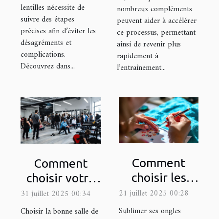
lentilles nécessite de
nombreux compléments
suivre des étapes
peuvent aider à accélérer
précises afin d’éviter les
ce processus, permettant
désagréments et
ainsi de revenir plus
complications.
rapidement à
Découvrez dans...
l’entraînement...
Comment
Comment
choisir les
choisir votre
meilleurs
prochaine
21 juillet 2025 00:28
31 juillet 2025 00:34
motifs de
salle de sport
Sublimer ses ongles
Choisir la bonne salle de