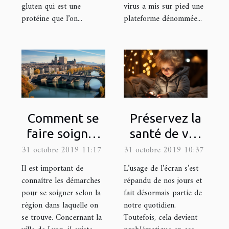
gluten qui est une
virus a mis sur pied une
protéine que l’on...
plateforme dénommée...
Comment se
Préservez la
faire soigner
santé de vos
dans la ville
enfants en
31 octobre 2019 11:17
31 octobre 2019 10:37
de Lyon?
limitant leur
Il est important de
L’usage de l’écran s’est
exposition
connaître les démarches
répandu de nos jours et
pour se soigner selon la
fait désormais partie de
aux écrans
région dans laquelle on
notre quotidien.
se trouve. Concernant la
Toutefois, cela devient