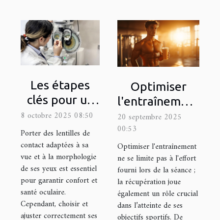
Les étapes
Optimiser
clés pour un
l'entraînement
ajustement
8 octobre 2025 08:50
: Quels
20 septembre 2025
parfait de
00:53
compléments
Porter des lentilles de
lentilles de
contact adaptées à sa
pour la
Optimiser l'entraînement
vue et à la morphologie
contact
ne se limite pas à l'effort
récupération
de ses yeux est essentiel
fourni lors de la séance ;
rapide ?
pour garantir confort et
la récupération joue
santé oculaire.
également un rôle crucial
Cependant, choisir et
dans l’atteinte de ses
ajuster correctement ses
objectifs sportifs. De