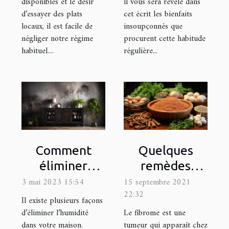
disponibles et le désir
il vous sera révélé dans
d’essayer des plats
cet écrit les bienfaits
locaux, il est facile de
insoupçonnés que
négliger notre régime
procurent cette habitude
habituel....
régulière...
Comment
Quelques
éliminer
remèdes
efficacement
naturels pour
3 mai 2023 15:54
15 septembre 2021
22:32
l'humidité
soigner le
Il existe plusieurs façons
dans votre
fibrome
d’éliminer l’humidité
Le fibrome est une
dans votre maison.
tumeur qui apparaît chez
maison ?