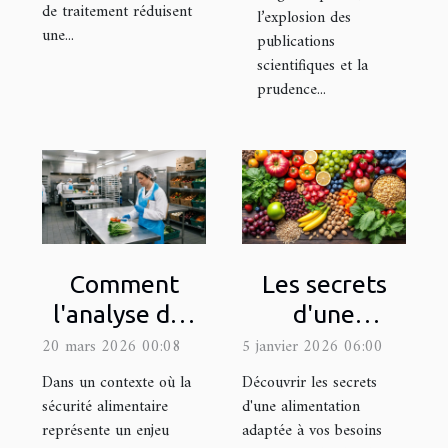
de traitement réduisent
l’explosion des
une...
publications
scientifiques et la
prudence...
Comment
Les secrets
l'analyse des
d'une
risques
alimentation
20 mars 2026 00:08
5 janvier 2026 06:00
HACCP
adaptée à vos
Dans un contexte où la
Découvrir les secrets
améliore-t-
besoins
sécurité alimentaire
d'une alimentation
représente un enjeu
adaptée à vos besoins
elle la
uniques