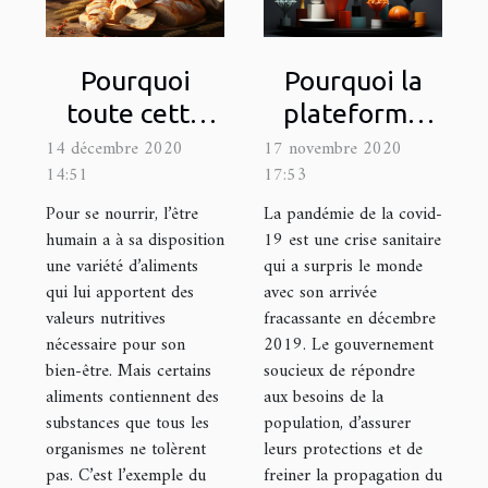
Pourquoi
Pourquoi la
toute cette
plateforme
polémique
StopCovid 19
14 décembre 2020
17 novembre 2020
14:51
17:53
autour du
a été mise en
gluten ?
place ?
Pour se nourrir, l’être
La pandémie de la covid-
humain a à sa disposition
19 est une crise sanitaire
une variété d’aliments
qui a surpris le monde
qui lui apportent des
avec son arrivée
valeurs nutritives
fracassante en décembre
nécessaire pour son
2019. Le gouvernement
bien-être. Mais certains
soucieux de répondre
aliments contiennent des
aux besoins de la
substances que tous les
population, d’assurer
organismes ne tolèrent
leurs protections et de
pas. C’est l’exemple du
freiner la propagation du