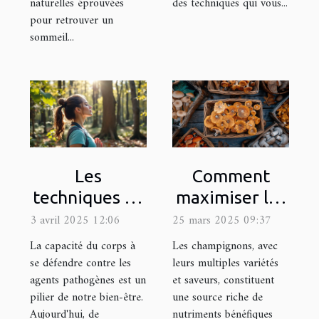
naturelles éprouvées
des techniques qui vous...
pour retrouver un
sommeil...
Les
Comment
techniques de
maximiser les
respiration
bienfaits
3 avril 2025 12:06
25 mars 2025 09:37
pour booster
santé des
La capacité du corps à
Les champignons, avec
l'immunité
champignons
se défendre contre les
leurs multiples variétés
agents pathogènes est un
et saveurs, constituent
naturelle du
dans votre
pilier de notre bien-être.
une source riche de
corps
alimentation
Aujourd'hui, de
nutriments bénéfiques