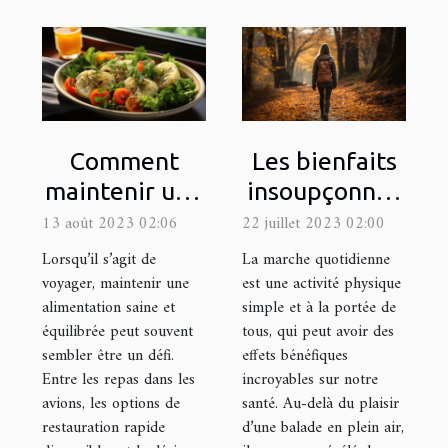
Comment
Les bienfaits
maintenir une
insoupçonnés
bonne
de la marche
13 août 2023 02:06
22 juillet 2023 02:00
alimentation
quotidienne
Lorsqu’il s’agit de
La marche quotidienne
lors de
voyager, maintenir une
est une activité physique
alimentation saine et
simple et à la portée de
voyages
équilibrée peut souvent
tous, qui peut avoir des
sembler être un défi.
effets bénéfiques
Entre les repas dans les
incroyables sur notre
avions, les options de
santé. Au-delà du plaisir
restauration rapide
d’une balade en plein air,