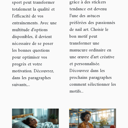
stickers pour
pour
grâce à des stickers
sport peut transformer
tendance est devenu
totalement la qualité et
sublimer vos
maximiser vos
l’une des astuces
l’efficacité de vos
ongles ?
entraînements
préférées des passionnés
entraînements. Avec une
?
de nail art. Choisir le
multitude d’options
bon motif peut
disponibles, il devient
transformer une
nécessaire de se poser
manucure ordinaire en
les bonnes questions
une œuvre d’art créative
pour optimiser vos
et personnalisée.
progrès et votre
Découvrez dans les
motivation. Découvrez,
prochains paragraphes
dans les paragraphes
comment sélectionner les
suivants,...
motifs...