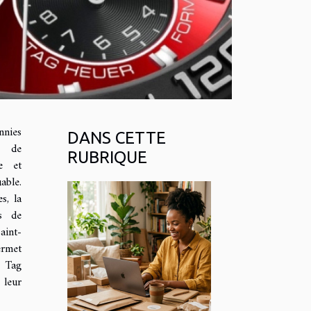
nies
DANS CETTE
e de
RUBRIQUE
ce et
able.
s, la
s de
aint-
ermet
e Tag
leur