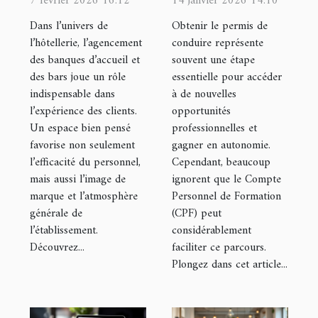
7 février 2026 16:12
14 janvier 2026 14:10
en place de
l'accès au
Dans l’univers de
Obtenir le permis de
banques
permis de
l’hôtellerie, l’agencement
conduire représente
des banques d’accueil et
souvent une étape
d'accueil et
conduire ?
des bars joue un rôle
essentielle pour accéder
bars pour
indispensable dans
à de nouvelles
hôtels
l’expérience des clients.
opportunités
Un espace bien pensé
professionnelles et
favorise non seulement
gagner en autonomie.
l’efficacité du personnel,
Cependant, beaucoup
mais aussi l’image de
ignorent que le Compte
marque et l’atmosphère
Personnel de Formation
générale de
(CPF) peut
l’établissement.
considérablement
Découvrez...
faciliter ce parcours.
Plongez dans cet article...