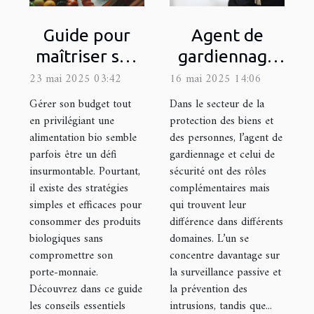
Guide pour
Agent de
maîtriser son
gardiennage
budget tout
et agent de
23 mai 2025 03:42
16 mai 2025 14:06
en
sécurité :
Gérer son budget tout
Dans le secteur de la
consommant
quelle
en privilégiant une
protection des biens et
alimentation bio semble
des personnes, l’agent de
des produits
différence ?
parfois être un défi
gardiennage et celui de
bio
insurmontable. Pourtant,
sécurité ont des rôles
il existe des stratégies
complémentaires mais
simples et efficaces pour
qui trouvent leur
consommer des produits
différence dans différents
biologiques sans
domaines. L’un se
compromettre son
concentre davantage sur
porte-monnaie.
la surveillance passive et
Découvrez dans ce guide
la prévention des
les conseils essentiels
intrusions, tandis que...