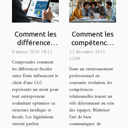
Comment les
Comment les
différences
compétences
fiscales entre
relationnelles
8 janvier 2026 18:12
23 décembre 2025
12:00
États
renforcent-
Comprendre comment
influencent le
elles une
les différences fiscales
Dans un environnement
entre États influencent le
professionnel en
choix d'une
équipe ?
choix d'une LLC
constante évolution, les
LLC ?
représente un atout pour
compétences
tout entrepreneur
relationnelles jouent un
souhaitant optimiser sa
rôle déterminant au sein
structure juridique et
des équipes. Maîtriser
fiscale. Les législations
l’art de bien
varient parfois
communiquer, de