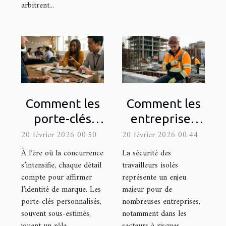
arbitrent...
Comment les
Comment les
porte-clés
entreprises
personnalisés
peuvent-elles
20 février 2026 00:50
20 février 2026 00:44
peuvent
intégrer le PTI
À l’ère où la concurrence
La sécurité des
renforcer
DATI pour
s’intensifie, chaque détail
travailleurs isolés
compte pour affirmer
représente un enjeu
l'identité de
améliorer la
l’identité de marque. Les
majeur pour de
marque ?
sécurité des
porte-clés personnalisés,
nombreuses entreprises,
travailleurs
souvent sous-estimés,
notamment dans les
isolés ?
jouent un rôle
secteurs à risques.