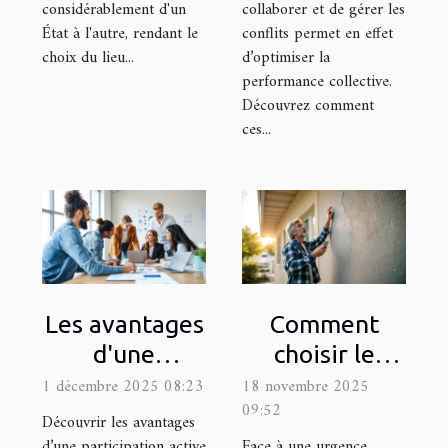
considérablement d'un
collaborer et de gérer les
État à l'autre, rendant le
conflits permet en effet
choix du lieu...
d’optimiser la
performance collective.
Découvrez comment
ces...
Les avantages
Comment
d'une
choisir le
participation
meilleur
1 décembre 2025 08:23
18 novembre 2025
09:52
active dans les
service
Découvrir les avantages
études de
d'urgence
d’une participation active
Face à une urgence