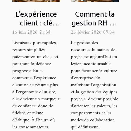
L’expérience
Comment la
client : clé
gestion RH de
d’une fidélité
projet
15 juin 2026 21:38
25 février 2026 09:54
éthique en e-
influence-t-
Livraisons plus rapides,
La gestion des
commerce
elle la culture
retours simplifiés,
ressources humaines de
paiement en un clic… et
projet est aujourd’hui un
d'entreprise ?
pourtant, la défiance
levier incontournable
progresse. En e-
pour façonner la culture
commerce, l’expérience
d’entreprise. En
client ne se résume plus
maîtrisant l’organisation
à l’ergonomie d’un site,
et la gestion des équipes
elle devient un marqueur
projet, il devient possible
de confiance, donc de
d’orienter les valeurs, les
fidélité, et même
comportements et les
d’éthique. À l’heure où
modes de collaboration
les consommateurs
qui définissent...