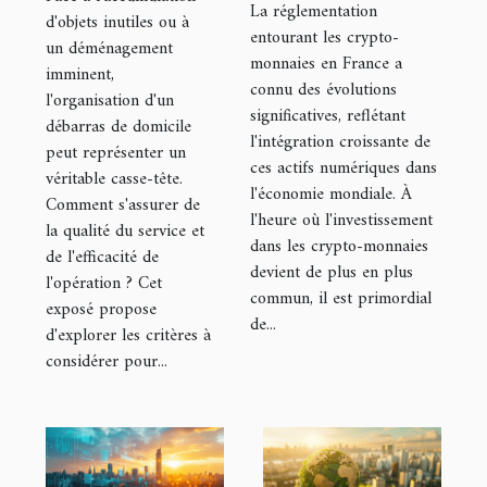
France
La réglementation
débarras
d'objets inutiles ou à
Comprendre la
entourant les crypto-
un déménagement
pour votre
monnaies en France a
réglementation
imminent,
domicile
connu des évolutions
2023
l'organisation d'un
significatives, reflétant
débarras de domicile
l'intégration croissante de
peut représenter un
ces actifs numériques dans
véritable casse-tête.
l'économie mondiale. À
Comment s'assurer de
l'heure où l'investissement
la qualité du service et
dans les crypto-monnaies
de l'efficacité de
devient de plus en plus
l'opération ? Cet
commun, il est primordial
exposé propose
de...
d'explorer les critères à
considérer pour...