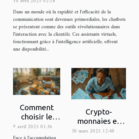
client
10 avril 2025 02:18
Dans un monde où la rapidité et l'efficacité de la
communication sont devenues primordiales, les chatbots
se présentent comme des outils révolutionnaires dans
l'interaction avec la clientèle. Ces assistants virtuels,
fonctionnant grâce à l'intelligence artificielle, offrent
une disponibilité...
Comment
Crypto-
choisir le
monnaies et
meilleur
9 avril 2025 01:36
fiscalité en
30 mars 2025 12:40
service de
Face à l'accumulation