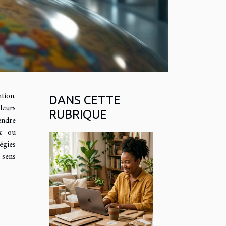
tion,
DANS CETTE
eurs
RUBRIQUE
endre
x ou
gies
 sens