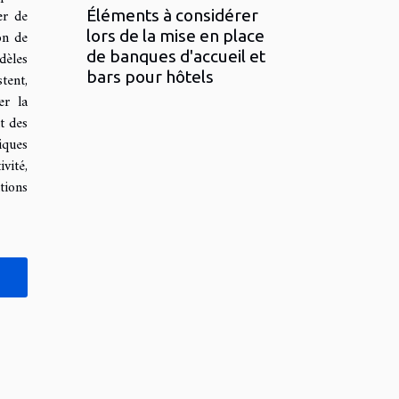
er de
Éléments à considérer
on de
lors de la mise en place
de banques d'accueil et
dèles
bars pour hôtels
tent,
er la
t des
iques
vité,
tions