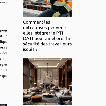
ation
Comment les
entreprises peuvent-
 pour
elles intégrer le PTI
nt un
DATI pour améliorer la
lique
sécurité des travailleurs
orise
isolés ?
à des
s qui
rgies
re et
r que
 pour