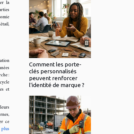
er la
rties
nomie
tail,
ation
Comment les porte-
nnées
clés personnalisés
che :
peuvent renforcer
cycle
l'identité de marque ?
es et
leurs
rnes,
er ce
 plus