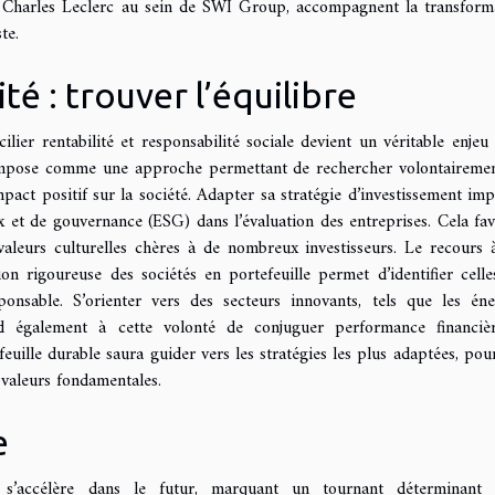
 Charles Leclerc au sein de SWI Group, accompagnent la transform
te.
té : trouver l’équilibre
ier rentabilité et responsabilité sociale devient un véritable enjeu
 s’impose comme une approche permettant de rechercher volontaireme
mpact positif sur la société. Adapter sa stratégie d’investissement imp
x et de gouvernance (ESG) dans l’évaluation des entreprises. Cela fav
valeurs culturelles chères à de nombreux investisseurs. Le recours 
tion rigoureuse des sociétés en portefeuille permet d’identifier celle
nsable. S’orienter vers des secteurs innovants, tels que les éne
nd également à cette volonté de conjuguer performance financiè
feuille durable saura guider vers les stratégies les plus adaptées, pou
s valeurs fondamentales.
e
e s’accélère dans le futur, marquant un tournant déterminant