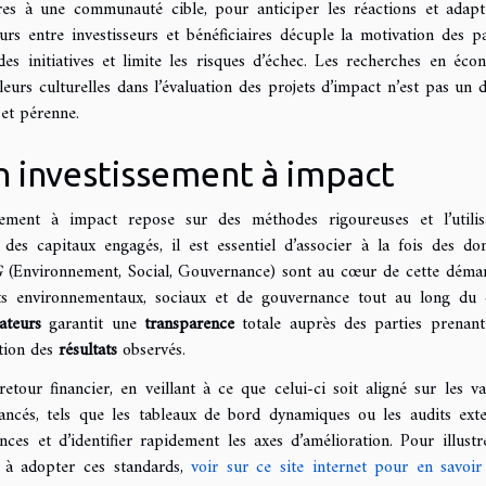
es à une communauté cible, pour anticiper les réactions et adapt
eurs entre investisseurs et bénéficiaires décuple la motivation des pa
es initiatives et limite les risques d’échec. Les recherches en éco
eurs culturelles dans l’évaluation des projets d’impact n’est pas un dé
 et pérenne.
n investissement à impact
sement à impact repose sur des méthodes rigoureuses et l’utilis
 des capitaux engagés, il est essentiel d’associer à la fois des do
G
(Environnement, Social, Gouvernance) sont au cœur de cette démar
cts environnementaux, sociaux et de gouvernance tout au long du 
ateurs
garantit une
transparence
totale auprès des parties prenant
ction des
résultats
observés.
tour financier, en veillant à ce que celui-ci soit aligné sur les va
ncés, tels que les tableaux de bord dynamiques ou les audits exte
ces et d’identifier rapidement les axes d’amélioration. Pour illustr
rs à adopter ces standards,
voir sur ce site internet pour en savoir