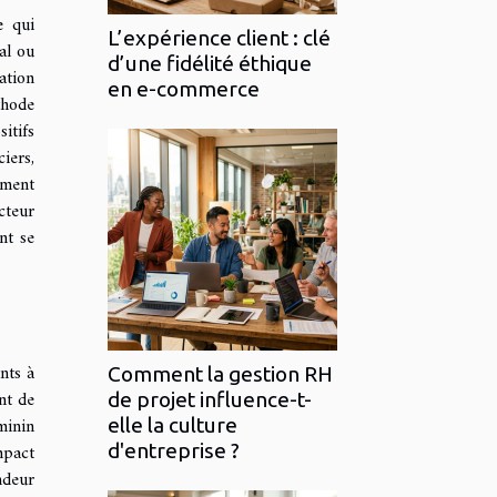
e qui
L’expérience client : clé
al ou
d’une fidélité éthique
ation
en e-commerce
thode
itifs
iers,
ément
cteur
nt se
nts à
Comment la gestion RH
nt de
de projet influence-t-
minin
elle la culture
mpact
d'entreprise ?
ndeur