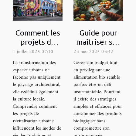
Comment les
Guide pour
projets de
maîtriser son
revitalisation
budget tout
1 juillet 2025 07:10
23 mai 2025 03:42
urbaine
en
La transformation des
Gérer son budget tout
influencent-ils
consommant
espaces urbains ne
en privilégiant une
façonne pas uniquement
alimentation bio semble
la culture
des produits
le paysage architectural,
parfois être un défi
locale ?
bio
elle redéfinit également
insurmontable. Pourtant,
la culture locale.
il existe des stratégies
Comprendre comment
simples et efficaces pour
les projets de
consommer des produits
revitalisation urbaine
biologiques sans
influencent les modes de
compromettre son
vie, les traditions et
porte-monnaie.