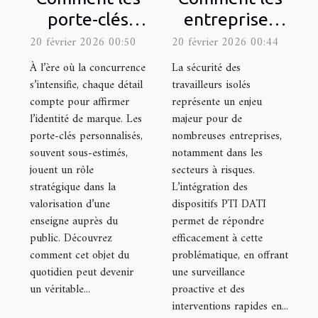
porte-clés
entreprises
personnalisés
peuvent-elles
20 février 2026 00:50
20 février 2026 00:44
peuvent
intégrer le PTI
À l’ère où la concurrence
La sécurité des
renforcer
DATI pour
s’intensifie, chaque détail
travailleurs isolés
compte pour affirmer
représente un enjeu
l'identité de
améliorer la
l’identité de marque. Les
majeur pour de
marque ?
sécurité des
porte-clés personnalisés,
nombreuses entreprises,
travailleurs
souvent sous-estimés,
notamment dans les
isolés ?
jouent un rôle
secteurs à risques.
stratégique dans la
L’intégration des
valorisation d’une
dispositifs PTI DATI
enseigne auprès du
permet de répondre
public. Découvrez
efficacement à cette
comment cet objet du
problématique, en offrant
quotidien peut devenir
une surveillance
un véritable...
proactive et des
interventions rapides en...