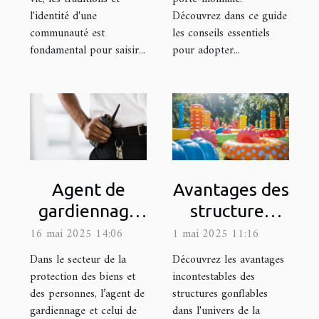
l'identité d'une
Découvrez dans ce guide
communauté est
les conseils essentiels
fondamental pour saisir...
pour adopter...
Agent de
Avantages des
gardiennage
structures
et agent de
gonflables
16 mai 2025 14:06
1 mai 2025 11:16
sécurité :
pour une
Dans le secteur de la
Découvrez les avantages
quelle
publicité
protection des biens et
incontestables des
des personnes, l’agent de
structures gonflables
différence ?
efficace
gardiennage et celui de
dans l'univers de la