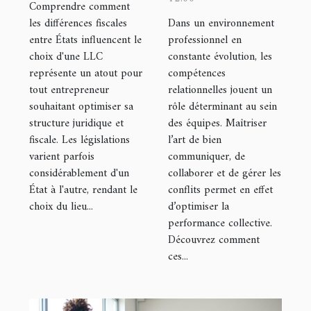
États
renforcent-
Comprendre comment
influencent le
elles une
les différences fiscales
Dans un environnement
entre États influencent le
professionnel en
choix d'une
équipe ?
choix d'une LLC
constante évolution, les
LLC ?
représente un atout pour
compétences
tout entrepreneur
relationnelles jouent un
souhaitant optimiser sa
rôle déterminant au sein
structure juridique et
des équipes. Maîtriser
fiscale. Les législations
l’art de bien
varient parfois
communiquer, de
considérablement d'un
collaborer et de gérer les
État à l'autre, rendant le
conflits permet en effet
choix du lieu...
d’optimiser la
performance collective.
Découvrez comment
ces...