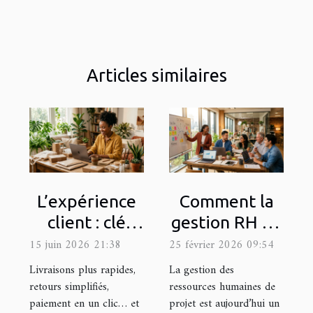
Articles similaires
L’expérience
Comment la
client : clé
gestion RH de
d’une fidélité
projet
15 juin 2026 21:38
25 février 2026 09:54
éthique en e-
influence-t-
Livraisons plus rapides,
La gestion des
commerce
elle la culture
retours simplifiés,
ressources humaines de
paiement en un clic… et
projet est aujourd’hui un
d'entreprise ?