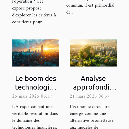
l'opération ? Cet
commun, il est primordial
exposé propose
de...
d'explorer les critères à
considérer pour...
Le boom des
Analyse
technologies
approfondie
financières en
de l'économie
25 mars 2025 06:17
21 mars 2025 06:57
Afrique
circulaire et
L'Afrique connaît une
L'économie circulaire
tendances
son impact sur
véritable révolution dans
émerge comme une
le domaine des
alternative prometteuse
opportunités
le PIB
technologies financières,
aux modèles de