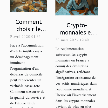
Comment
Crypto-
choisir le
monnaies et
meilleur
9 avril 2025 01:36
fiscalité en
30 mars 2025 12:40
service de
Face à l'accumulation
France
La réglementation
débarras
d'objets inutiles ou à
Comprendre la
entourant les crypto-
un déménagement
pour votre
monnaies en France a
réglementation
imminent,
domicile
connu des évolutions
2023
l'organisation d'un
significatives, reflétant
débarras de domicile
l'intégration croissante de
peut représenter un
ces actifs numériques dans
véritable casse-tête.
l'économie mondiale. À
Comment s'assurer de
l'heure où l'investissement
la qualité du service et
dans les crypto-monnaies
de l'efficacité de
devient de plus en plus