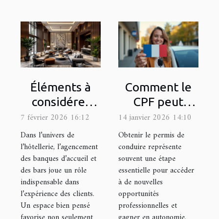
Éléments à
Comment le
considérer
CPF peut
lors de la mise
faciliter
7 février 2026 16:12
14 janvier 2026 14:10
en place de
l'accès au
Dans l’univers de
Obtenir le permis de
banques
permis de
l’hôtellerie, l’agencement
conduire représente
des banques d’accueil et
souvent une étape
d'accueil et
conduire ?
des bars joue un rôle
essentielle pour accéder
bars pour
indispensable dans
à de nouvelles
hôtels
l’expérience des clients.
opportunités
Un espace bien pensé
professionnelles et
favorise non seulement
gagner en autonomie.