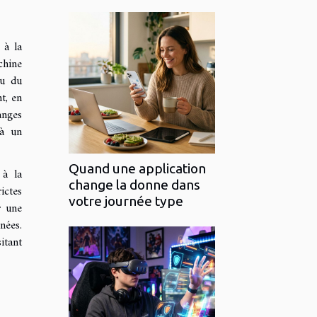
 à la
chine
ou du
t, en
anges
 à un
Quand une application
 à la
change la donne dans
ictes
votre journée type
r une
nées.
itant