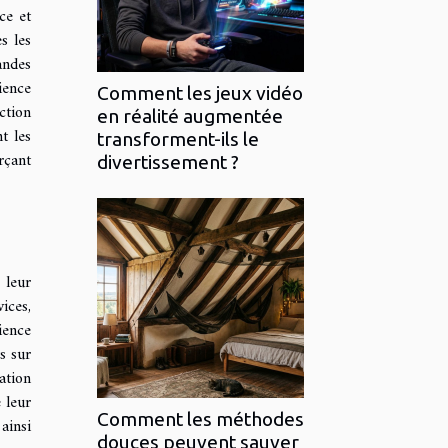
ce et
s les
andes
ience
Comment les jeux vidéo
ction
en réalité augmentée
t les
transforment-ils le
rçant
divertissement ?
 leur
ices,
ience
s sur
ation
 leur
Comment les méthodes
ainsi
douces peuvent sauver