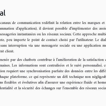
al
 canaux de communication redéfinit la relation entre les marques et 
ammation d’application), il devient possible d’implémenter des assis
 messageries instantanées ou les réseaux sociaux. Cette approche multi
te, peu importe le point de contact choisi par l’utilisateur. Le dia
 sans interruption via une messagerie sociale ou une application mo
t client.
née par des chatbots contribue à l’amélioration de la satisfaction c
aines. Les informations sont centralisées et le suivi personnalisé, c
ation requiert une synchronisation parfaite des données entre les diffé
chaque plateforme, ce qui représente un défi technique non négligeabl
ns flexibles et évolutives afin d’assurer une expérience fluide et hom
dentialité et la sécurité des échanges sur l’ensemble des réseaux socia