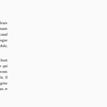
leurs
tants
canal
logue
bile,
lient
e qui
rents
e. Il
ogène
ux et