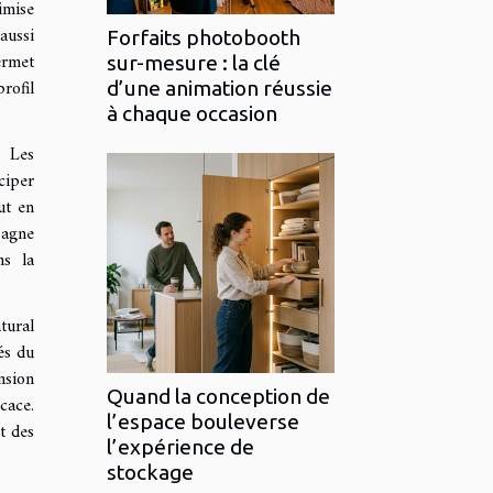
imise
aussi
Forfaits photobooth
ermet
sur-mesure : la clé
rofil
d’une animation réussie
à chaque occasion
. Les
ciper
ut en
pagne
ns la
tural
és du
nsion
Quand la conception de
cace.
l’espace bouleverse
t des
l’expérience de
stockage