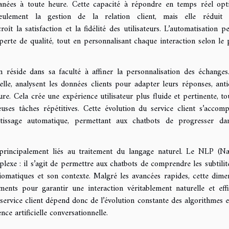
tanées à toute heure. Cette capacité à répondre en temps réel opt
ulement la gestion de la relation client, mais elle réduit 
oît la satisfaction et la fidélité des utilisateurs. L’automatisation p
rte de qualité, tout en personnalisant chaque interaction selon le p
n réside dans sa faculté à affiner la personnalisation des échanges
cielle, analysent les données clients pour adapter leurs réponses, anti
e. Cela crée une expérience utilisateur plus fluide et pertinente, to
ses tâches répétitives. Cette évolution du service client s’accom
ntissage automatique, permettant aux chatbots de progresser da
, principalement liés au traitement du langage naturel. Le NLP (Na
xe : il s’agit de permettre aux chatbots de comprendre les subtilit
iomatiques et son contexte. Malgré les avancées rapides, cette dime
ments pour garantir une interaction véritablement naturelle et effi
 service client dépend donc de l’évolution constante des algorithmes e
nce artificielle conversationnelle.