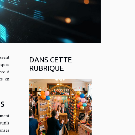
ssent
DANS CETTE
iques
RUBRIQUE
rez à
es en
ns
ément
utils
onses