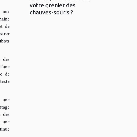
votre grenier des
s aux
chauves-souris ?
maine
et de
strer
tbots
t des
d’une
le de
texte
t une
ntage
é des
i une
tinue