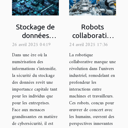
Stockage de
Robots
données
collaboratifs
sécurisé
dans
26 avril 2025 04:19
24 avril 2025 17:36
meilleures
l'industrie
Dans une ère où la
La robotique
pratiques
perspectives
numérisation des
collaborative marque une
informations s'intensifie,
révolution dans l'univers
pour les
et défis pour
la sécurité du stockage
industriel, remodelant en
particuliers et
le marché du
des données revêt une
profondeur les
entreprises en
travail
importance capitale tant
interactions entre
2023
pour les individus que
machines et travailleurs.
pour les entreprises.
Ces robots, conçus pour
Face aux menaces
œuvrer de concert avec
grandissantes en matière
les humains, ouvrent des
de cybersécurité, il est
perspectives innovantes