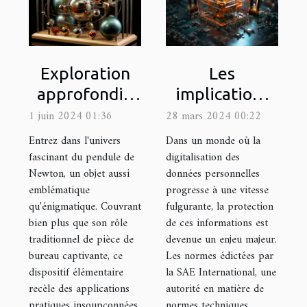
Exploration
Les
approfondie
implications
des
de la
1 juin 2024 01:36
28 mars 2024 00:22
applications
conformité
Entrez dans l'univers
Dans un monde où la
pratiques du
aux normes
fascinant du pendule de
digitalisation des
Newton, un objet aussi
données personnelles
pendule de
SAE pour la
emblématique
progresse à une vitesse
Newton dans
protection des
qu'énigmatique. Couvrant
fulgurante, la protection
la technologie
données
bien plus que son rôle
de ces informations est
moderne
personnelles
traditionnel de pièce de
devenue un enjeu majeur.
bureau captivante, ce
Les normes édictées par
dispositif élémentaire
la SAE International, une
recèle des applications
autorité en matière de
pratiques insoupçonnées
normes techniques,