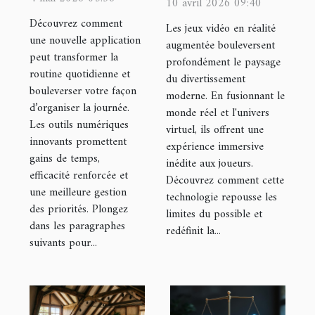
réalité
10 avril 2026 09:40
donne dans
augmentée
Découvrez comment
Les jeux vidéo en réalité
votre journée
une nouvelle application
transforment-
augmentée bouleversent
peut transformer la
type
profondément le paysage
ils le
routine quotidienne et
du divertissement
divertissement
bouleverser votre façon
moderne. En fusionnant le
?
d’organiser la journée.
monde réel et l'univers
Les outils numériques
virtuel, ils offrent une
innovants promettent
expérience immersive
gains de temps,
inédite aux joueurs.
efficacité renforcée et
Découvrez comment cette
une meilleure gestion
technologie repousse les
des priorités. Plongez
limites du possible et
dans les paragraphes
redéfinit la...
suivants pour...