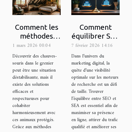
Comment les
Comment
méthodes
équilibrer SEO
douces
et SEA pour
1 mars 2026 00:04
7 février 2026 14:16
peuvent
une visibilité
Découvrir des chauves-
Dans l’univers du
sauver votre
optimale ?
souris dans le grenier
marketing digital, la
peut être une situation
quête d’une visibilité
grenier des
déstabilisante, mais il
optimale sur les moteurs
chauves-
existe des solutions
de recherche est un défi
souris ?
efficaces et
de taille. Trouver
respectueuses pour
l’équilibre entre SEO et
cohabiter
SEA est essentiel afin de
harmonieusement avec
maximiser sa présence
ces animaux protégés.
en ligne, attirer du trafic
Grâce aux méthodes
qualifié et améliorer ses