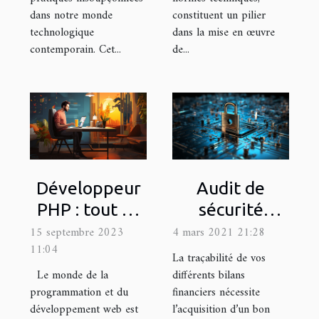
dans notre monde
constituent un pilier
technologique
dans la mise en œuvre
contemporain. Cet...
de...
Développeur
Audit de
PHP : tout ce
sécurité
qu’il importe
informatique :
15 septembre 2023
4 mars 2021 21:28
11:04
de savoir
Que devriez-
La traçabilité de vos
savoir sur sa
Le monde de la
différents bilans
programmation et du
financiers nécessite
réalisation ?
développement web est
l’acquisition d’un bon