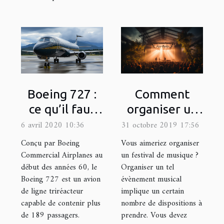
Boeing 727 :
Comment
ce qu’il faut
organiser un
savoir sur cet
festival de
6 avril 2020 10:36
31 octobre 2019 17:56
avion
musique ?
Conçu par Boeing
Vous aimeriez organiser
Commercial Airplanes au
un festival de musique ?
début des années 60, le
Organiser un tel
Boeing 727 est un avion
évènement musical
de ligne triréacteur
implique un certain
capable de contenir plus
nombre de dispositions à
de 189 passagers.
prendre. Vous devez