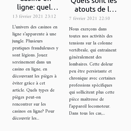
Quels sont les
ligne: quels
atouts de la
pièges
13 février 2021 23:12
ceinture de
7 février 2021 22:50
éviter?
décompression
L’univers des casinos en
Nous exerçons dans
ligne s’apparente à une
lombaire ?
toutes nos activités des
jungle. Plusieurs
tensions sur la colonne
pratiques frauduleuses y
vertébrale, qui entraînent
sont légions. Jouez
généralement des
sereinement dans un
lombaires. Cette doleur
casino en ligne, en
peu être persistante et
découvrant les pièges à
chronique avec certaines
éviter grâce à cet
professions spécifiques
article. Quels types de
qui sollicitent plus cette
pièges peut-on
pièce maîtresse de
rencontrer sur les
l’appareil locomoteur.
casinos en ligne? Pour
Dans tous les cas,...
découvrir les...