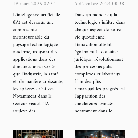
de l'IA sur la
avancé
19 mars 2025 02:54
6 décembre 2024 00:38
créativité
transforme le
L'intelligence artificielle
Dans un monde où la
dans le
calcul de
(IA) est devenue une
technologie s'infiltre dans
composante
chaque aspect de notre
secteur visuel
pension
incontournable du
vie quotidienne,
alimentaire
paysage technologique
l'innovation atteint
moderne, trouvant des
également le domaine
applications dans des
juridique, révolutionnant
domaines aussi variés
des processus jadis
que l'industrie, la santé
complexes et laborieux.
et, de manière croissante,
L'un des plus
les sphères créatives.
remarquables progrès est
Notamment dans le
l'apparition des
secteur visuel, l'IA
simulateurs avancés,
soulève des...
notamment dans le...