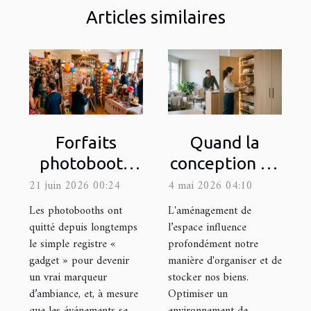
Articles similaires
Forfaits
Quand la
photobooth
conception de
sur-mesure : la
l’espace
21 juin 2026 00:24
4 mai 2026 04:10
clé d’une
bouleverse
Les photobooths ont
L'aménagement de
animation
l’expérience
quitté depuis longtemps
l’espace influence
le simple registre «
profondément notre
réussie à
de stockage
gadget » pour devenir
manière d'organiser et de
chaque
un vrai marqueur
stocker nos biens.
occasion
d’ambiance, et, à mesure
Optimiser un