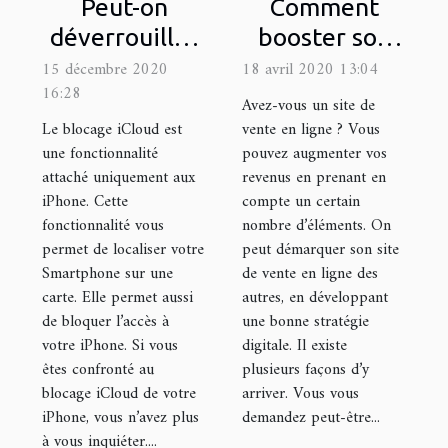
Peut-on
Comment
déverrouiller
booster son
un iPhone
site de vente
15 décembre 2020
18 avril 2020 13:04
16:28
bloqué icloud
en ligne ?
Avez-vous un site de
?
Le blocage iCloud est
vente en ligne ? Vous
une fonctionnalité
pouvez augmenter vos
attaché uniquement aux
revenus en prenant en
iPhone. Cette
compte un certain
fonctionnalité vous
nombre d’éléments. On
permet de localiser votre
peut démarquer son site
Smartphone sur une
de vente en ligne des
carte. Elle permet aussi
autres, en développant
de bloquer l’accès à
une bonne stratégie
votre iPhone. Si vous
digitale. Il existe
êtes confronté au
plusieurs façons d’y
blocage iCloud de votre
arriver. Vous vous
iPhone, vous n’avez plus
demandez peut-être...
à vous inquiéter....