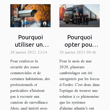
Pourquoi
Pourquoi
utiliser une
opter pour
caméra de
atlantic’s ?
20 janvier 2021 23:24
20 janvier 2021 00:46
surveillance ?
Pour renforcer la
Pour le mois de mai
sécurité des zones
2020, plusieurs
commerciales et de
cambriolages ont été
certaines habitations, des
enregistrés par les forces
professionnels et
d l’ordre. C’est donc dans
particuliers n’hésitent
l’optique de trouver une
pas à recourir aux
solution à ce phénomène
caméras de surveillance.
que les systèmes
Alors, quel intérêt avez-
d’alarme atlantic’s ont