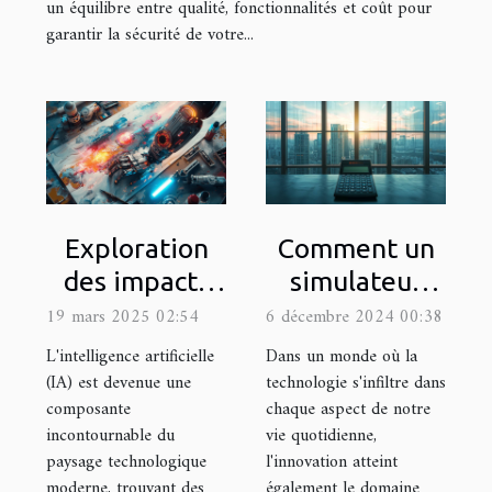
un équilibre entre qualité, fonctionnalités et coût pour
garantir la sécurité de votre...
Exploration
Comment un
des impacts
simulateur
de l'IA sur la
avancé
19 mars 2025 02:54
6 décembre 2024 00:38
créativité
transforme le
L'intelligence artificielle
Dans un monde où la
dans le
calcul de
(IA) est devenue une
technologie s'infiltre dans
composante
chaque aspect de notre
secteur visuel
pension
incontournable du
vie quotidienne,
alimentaire
paysage technologique
l'innovation atteint
moderne, trouvant des
également le domaine