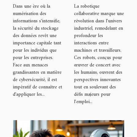
meilleures
l'industrie
Dans une ère où la
La robotique
pratiques
perspectives
numérisation des
collaborative marque une
informations s'intensifie,
révolution dans l'univers
pour les
et défis pour
la sécurité du stockage
industriel, remodelant en
particuliers et
le marché du
des données revêt une
profondeur les
entreprises en
travail
importance capitale tant
interactions entre
2023
pour les individus que
machines et travailleurs.
pour les entreprises.
Ces robots, conçus pour
Face aux menaces
œuvrer de concert avec
grandissantes en matière
les humains, ouvrent des
de cybersécurité, il est
perspectives innovantes
impératif de connaître et
tout en soulevant des
d'appliquer les...
défis majeurs pour
l'emploi...