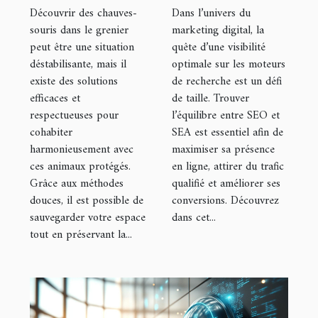
peuvent
une visibilité
Découvrir des chauves-
Dans l’univers du
sauver votre
optimale ?
souris dans le grenier
marketing digital, la
peut être une situation
quête d’une visibilité
grenier des
déstabilisante, mais il
optimale sur les moteurs
chauves-
existe des solutions
de recherche est un défi
souris ?
efficaces et
de taille. Trouver
respectueuses pour
l’équilibre entre SEO et
cohabiter
SEA est essentiel afin de
harmonieusement avec
maximiser sa présence
ces animaux protégés.
en ligne, attirer du trafic
Grâce aux méthodes
qualifié et améliorer ses
douces, il est possible de
conversions. Découvrez
sauvegarder votre espace
dans cet...
tout en préservant la...