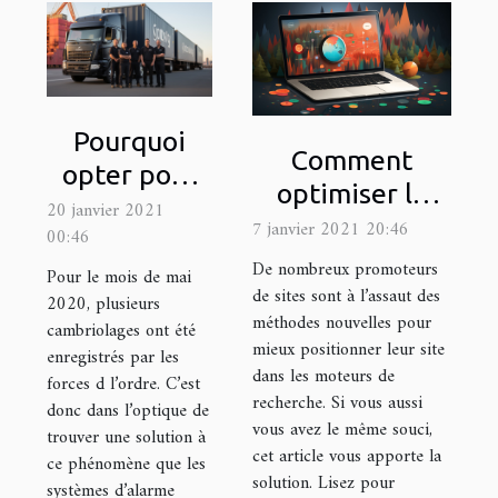
Pourquoi
Comment
opter pour
optimiser le
atlantic’s ?
20 janvier 2021
positionnement
7 janvier 2021 20:46
00:46
de son site dans
De nombreux promoteurs
Pour le mois de mai
les moteurs de
de sites sont à l’assaut des
2020, plusieurs
méthodes nouvelles pour
recherche ?
cambriolages ont été
mieux positionner leur site
enregistrés par les
dans les moteurs de
forces d l’ordre. C’est
recherche. Si vous aussi
donc dans l’optique de
vous avez le même souci,
trouver une solution à
cet article vous apporte la
ce phénomène que les
solution. Lisez pour
systèmes d’alarme