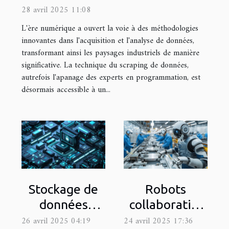
industries sans programmation
28 avril 2025 11:08
L'ère numérique a ouvert la voie à des méthodologies
innovantes dans l'acquisition et l'analyse de données,
transformant ainsi les paysages industriels de manière
significative. La technique du scraping de données,
autrefois l'apanage des experts en programmation, est
désormais accessible à un...
Stockage de
Robots
données
collaboratifs
sécurisé
dans
26 avril 2025 04:19
24 avril 2025 17:36