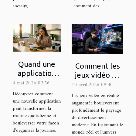
sociaux,...
comment des...
Quand une
Comment les
application
jeux vidéo en
change la
4 mai 2026 03:56
réalité
10 avril 2026 09:40
donne dans
augmentée
Découvrez comment
Les jeux vidéo en réalité
votre journée
une nouvelle application
transforment-
augmentée bouleversent
peut transformer la
type
profondément le paysage
ils le
routine quotidienne et
du divertissement
divertissement
bouleverser votre façon
moderne. En fusionnant le
?
d’organiser la journée.
monde réel et l'univers