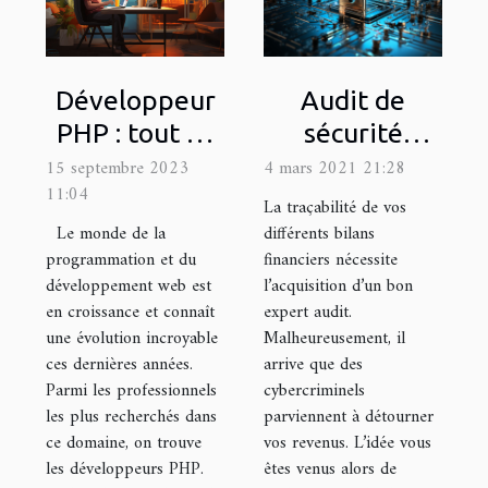
Développeur
Audit de
PHP : tout ce
sécurité
qu’il importe
informatique :
15 septembre 2023
4 mars 2021 21:28
11:04
de savoir
Que devriez-
La traçabilité de vos
savoir sur sa
Le monde de la
différents bilans
programmation et du
financiers nécessite
réalisation ?
développement web est
l’acquisition d’un bon
en croissance et connaît
expert audit.
une évolution incroyable
Malheureusement, il
ces dernières années.
arrive que des
Parmi les professionnels
cybercriminels
les plus recherchés dans
parviennent à détourner
ce domaine, on trouve
vos revenus. L’idée vous
les développeurs PHP.
êtes venus alors de