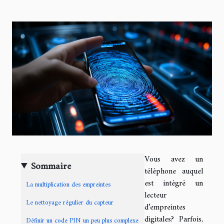
Vous avez un
Sommaire
téléphone auquel
est intégré un
La multiplication des empreintes
lecteur
Le nettoyage régulier du capteur
d’empreintes
digitales? Parfois,
Définir un code PIN un peu plus complexe