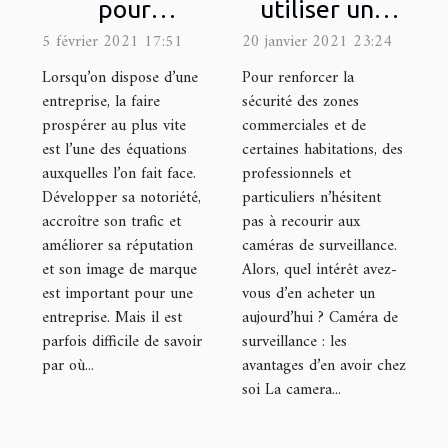
pour
utiliser une
développer la
caméra de
5 février 2021 17:51
20 janvier 2021 23:24
notoriété de
surveillance ?
Lorsqu’on dispose d’une
Pour renforcer la
votre
entreprise, la faire
sécurité des zones
prospérer au plus vite
commerciales et de
entreprise !
est l’une des équations
certaines habitations, des
auxquelles l’on fait face.
professionnels et
Développer sa notoriété,
particuliers n’hésitent
accroître son trafic et
pas à recourir aux
améliorer sa réputation
caméras de surveillance.
et son image de marque
Alors, quel intérêt avez-
est important pour une
vous d’en acheter un
entreprise. Mais il est
aujourd’hui ? Caméra de
parfois difficile de savoir
surveillance : les
par où...
avantages d’en avoir chez
soi La camera...