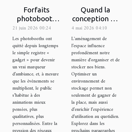
Forfaits
Quand la
photobooth
conception de
sur-mesure : la
l’espace
21 juin 2026 00:24
4 mai 2026 04:10
clé d’une
bouleverse
Les photobooths ont
L'aménagement de
animation
l’expérience
quitté depuis longtemps
l’espace influence
le simple registre «
profondément notre
réussie à
de stockage
gadget » pour devenir
manière d'organiser et de
chaque
un vrai marqueur
stocker nos biens.
occasion
d’ambiance, et, à mesure
Optimiser un
que les événements se
environnement de
multiplient, le public
stockage permet non
s’habitue à des
seulement de gagner de
animations mieux
la place, mais aussi
pensées, plus
d’enrichir l’expérience
qualitatives, plus
d’utilisation au quotidien.
personnalisées. Entre la
Explorez dans les
pression des réseaux
prochains paragraphes