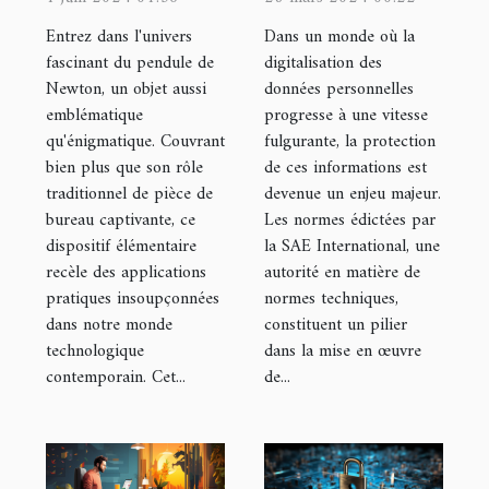
applications
conformité
Entrez dans l'univers
Dans un monde où la
pratiques du
aux normes
fascinant du pendule de
digitalisation des
Newton, un objet aussi
données personnelles
pendule de
SAE pour la
emblématique
progresse à une vitesse
Newton dans
protection des
qu'énigmatique. Couvrant
fulgurante, la protection
la technologie
données
bien plus que son rôle
de ces informations est
moderne
personnelles
traditionnel de pièce de
devenue un enjeu majeur.
bureau captivante, ce
Les normes édictées par
dispositif élémentaire
la SAE International, une
recèle des applications
autorité en matière de
pratiques insoupçonnées
normes techniques,
dans notre monde
constituent un pilier
technologique
dans la mise en œuvre
contemporain. Cet...
de...