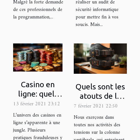
Malgré la forte demande
réaliser un audit de
de ces professionnels de
sécurité informatique
la programmation,...
pour mettre fin à vos
soucis. Mais...
Casino en
Quels sont les
ligne: quels
atouts de la
pièges
13 février 2021 23:12
ceinture de
7 février 2021 22:50
éviter?
décompression
L’univers des casinos en
Nous exerçons dans
ligne s’apparente à une
lombaire ?
toutes nos activités des
jungle. Plusieurs
tensions sur la colonne
pratiques frauduleuses y
vertébrale, qui entraînent