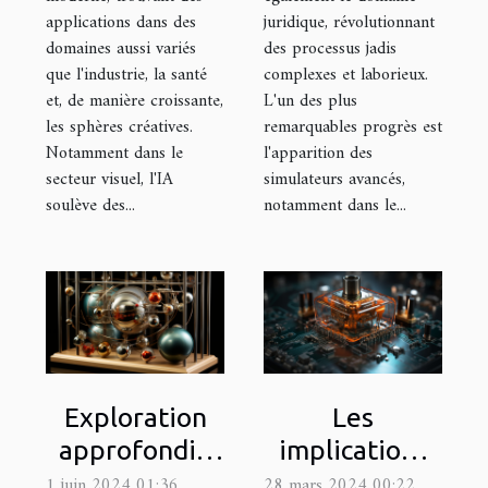
applications dans des
juridique, révolutionnant
domaines aussi variés
des processus jadis
que l'industrie, la santé
complexes et laborieux.
et, de manière croissante,
L'un des plus
les sphères créatives.
remarquables progrès est
Notamment dans le
l'apparition des
secteur visuel, l'IA
simulateurs avancés,
soulève des...
notamment dans le...
Exploration
Les
approfondie
implications
des
de la
1 juin 2024 01:36
28 mars 2024 00:22