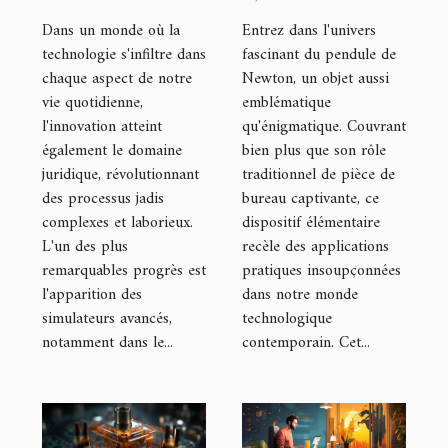
transforme le
applications
Dans un monde où la
Entrez dans l'univers
calcul de
pratiques du
technologie s'infiltre dans
fascinant du pendule de
chaque aspect de notre
Newton, un objet aussi
pension
pendule de
vie quotidienne,
emblématique
alimentaire
Newton dans
l'innovation atteint
qu'énigmatique. Couvrant
la technologie
également le domaine
bien plus que son rôle
moderne
juridique, révolutionnant
traditionnel de pièce de
des processus jadis
bureau captivante, ce
complexes et laborieux.
dispositif élémentaire
L'un des plus
recèle des applications
remarquables progrès est
pratiques insoupçonnées
l'apparition des
dans notre monde
simulateurs avancés,
technologique
notamment dans le...
contemporain. Cet...