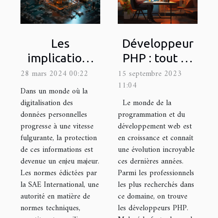
Développeur
Les
PHP : tout ce
implications
qu’il importe
de la
15 septembre 2023
28 mars 2024 00:22
11:04
de savoir
conformité
Dans un monde où la
aux normes
Le monde de la
digitalisation des
programmation et du
données personnelles
SAE pour la
développement web est
progresse à une vitesse
protection des
en croissance et connaît
fulgurante, la protection
données
une évolution incroyable
de ces informations est
personnelles
ces dernières années.
devenue un enjeu majeur.
Parmi les professionnels
Les normes édictées par
les plus recherchés dans
la SAE International, une
ce domaine, on trouve
autorité en matière de
les développeurs PHP.
normes techniques,