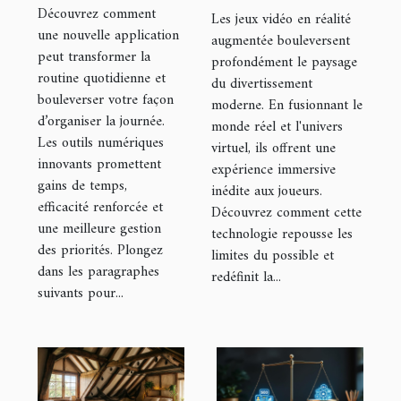
donne dans
augmentée
Découvrez comment
Les jeux vidéo en réalité
votre journée
une nouvelle application
transforment-
augmentée bouleversent
peut transformer la
type
profondément le paysage
ils le
routine quotidienne et
du divertissement
divertissement
bouleverser votre façon
moderne. En fusionnant le
?
d’organiser la journée.
monde réel et l'univers
Les outils numériques
virtuel, ils offrent une
innovants promettent
expérience immersive
gains de temps,
inédite aux joueurs.
efficacité renforcée et
Découvrez comment cette
une meilleure gestion
technologie repousse les
des priorités. Plongez
limites du possible et
dans les paragraphes
redéfinit la...
suivants pour...