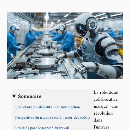
La robotique
Sommaire
collaborative
marque une
Les robots collaboratifs : une introduction
révolution
Perspectives du marché face à l'essor des cobots
dans
l'univers
Les défis pour le marché du travail