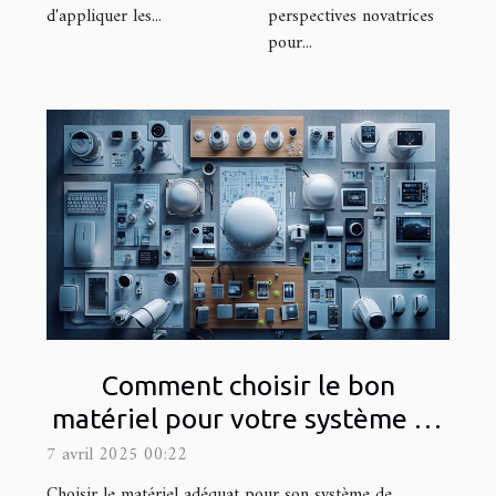
d'appliquer les...
perspectives novatrices
pour...
Comment choisir le bon
matériel pour votre système de
vidéosurveillance domestique
7 avril 2025 00:22
Choisir le matériel adéquat pour son système de