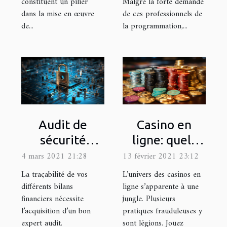
Malgré la forte demande
constituent un pilier
de ces professionnels de
dans la mise en œuvre
la programmation,...
de...
Audit de
Casino en
sécurité
ligne: quels
informatique :
pièges éviter?
4 mars 2021 21:28
13 février 2021 23:12
Que devriez-
La traçabilité de vos
L’univers des casinos en
savoir sur sa
différents bilans
ligne s’apparente à une
financiers nécessite
jungle. Plusieurs
réalisation ?
l’acquisition d’un bon
pratiques frauduleuses y
expert audit.
sont légions. Jouez