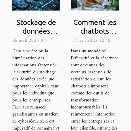
Stockage de
Comment les
données
chatbots
sécurisé
transforment
26 avril 2025 04:19
14 avril 2025 22:56
meilleures
l'efficacité et
Dans une ère où la
Dans un monde où
pratiques
la satisfaction
numérisation des
l'efficacité et la réactivité
informations s'intensifie,
sont devenues des
pour les
dans le
la sécurité du stockage
vecteurs essentiels de
particuliers et
service client
des données revêt une
satisfaction client, les
entreprises en
importance capitale tant
chatbots s'imposent
2023
pour les individus que
comme des outils de
pour les entreprises.
transformation
Face aux menaces
incontournables. Ils
grandissantes en matière
réinventent l'interaction
de cybersécurité, il est
entre les entreprises et
impératif de connaître et
leur clientèle, offrant des