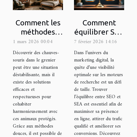
Comment les
Comment
méthodes
équilibrer SEO
douces
et SEA pour
1 mars 2026 00:04
7 février 2026 14:16
peuvent
une visibilité
Découvrir des chauves-
Dans l’univers du
sauver votre
optimale ?
souris dans le grenier
marketing digital, la
peut être une situation
quête d’une visibilité
grenier des
déstabilisante, mais il
optimale sur les moteurs
chauves-
existe des solutions
de recherche est un défi
souris ?
efficaces et
de taille. Trouver
respectueuses pour
l’équilibre entre SEO et
cohabiter
SEA est essentiel afin de
harmonieusement avec
maximiser sa présence
ces animaux protégés.
en ligne, attirer du trafic
Grâce aux méthodes
qualifié et améliorer ses
douces, il est possible de
conversions. Découvrez