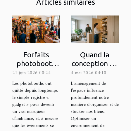
Articles similaires
Forfaits
Quand la
photobooth
conception de
sur-mesure : la
l’espace
21 juin 2026 00:24
4 mai 2026 04:10
clé d’une
bouleverse
Les photobooths ont
L'aménagement de
animation
l’expérience
quitté depuis longtemps
l’espace influence
le simple registre «
profondément notre
réussie à
de stockage
gadget » pour devenir
manière d'organiser et de
chaque
un vrai marqueur
stocker nos biens.
occasion
d’ambiance, et, à mesure
Optimiser un
que les événements se
environnement de