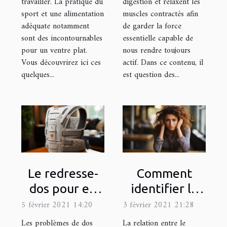
travailler. La pratique du
digestion et relaxent les
sport et une alimentation
muscles contractés afin
adéquate notamment
de garder la force
sont des incontournables
essentielle capable de
pour un ventre plat.
nous rendre toujours
Vous découvrirez ici ces
actif. Dans ce contenu, il
quelques...
est question des...
Le redresse-
Comment
dos pour en
identifier le
finir avec les
stress et le
5 février 2021 14:20
3 février 2021 21:28
maux de dos
combattre ?
Les problèmes de dos
La relation entre le