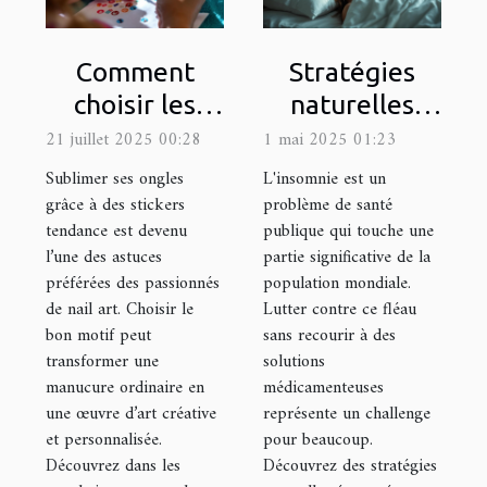
Comment
Stratégies
choisir les
naturelles
meilleurs
pour
21 juillet 2025 00:28
1 mai 2025 01:23
motifs de
combattre
Sublimer ses ongles
L'insomnie est un
stickers pour
l'insomnie
grâce à des stickers
problème de santé
tendance est devenu
publique qui touche une
sublimer vos
sans
l’une des astuces
partie significative de la
ongles ?
médicaments
préférées des passionnés
population mondiale.
de nail art. Choisir le
Lutter contre ce fléau
bon motif peut
sans recourir à des
transformer une
solutions
manucure ordinaire en
médicamenteuses
une œuvre d’art créative
représente un challenge
et personnalisée.
pour beaucoup.
Découvrez dans les
Découvrez des stratégies