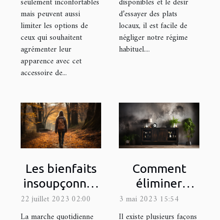
seulement inconfortables
disponibles et le désir
mais peuvent aussi
d’essayer des plats
limiter les options de
locaux, il est facile de
ceux qui souhaitent
négliger notre régime
agrémenter leur
habituel....
apparence avec cet
accessoire de...
Comment
Les bienfaits
éliminer
insoupçonnés
efficacement
de la marche
3 mai 2023 15:54
22 juillet 2023 02:00
l'humidité
quotidienne
Il existe plusieurs façons
La marche quotidienne