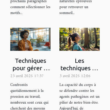
prochains paragraphes
naturelles éprouvées
comment sélectionner les
pour retrouver un
motifs...
sommeil...
Techniques
Les
pour gérer la
techniques de
pression au
respiration
23 avril 2025 17:37
3 avril 2025 12:06
travail grâce à
pour booster
Confrontés
La capacité du corps à
l'affirmation
l'immunité
quotidiennement à la
se défendre contre les
pression au travail,
agents pathogènes est un
de soi
naturelle du
nombreux sont ceux qui
pilier de notre bien-être.
corps
cherchent des moyens
Aujourd'hui, de