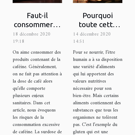
Faut-il
Pourquoi
consommer la
toute cette
caféine en
polémique
18 décembre 2020
14 décembre 2020
19:18
14:51
grande
autour du
quantité au
gluten ?
On aime consommer des
Pour se nourrir, l’être
produits contenant de la
humain a à sa disposition
quotidien ?
caféine. Généralement,
une variété d’aliments
on ne fait pas attention à
qui lui apportent des
la dose de café alors
valeurs nutritives
qu’elle comporte
nécessaire pour son
plusieurs enjeux
bien-être. Mais certains
sanitaires. Dans cet
aliments contiennent des
article, nous évoquons
substances que tous les
les risques de la
organismes ne tolèrent
consommation excessive
pas. C’est l’exemple du
de caféine. La surdose de
gluten qui est une