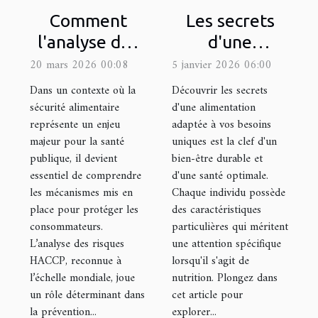
Comment
Les secrets
l'analyse des
d'une
risques
alimentation
20 mars 2026 00:08
5 janvier 2026 06:00
HACCP
adaptée à vos
Dans un contexte où la
Découvrir les secrets
améliore-t-
besoins
sécurité alimentaire
d'une alimentation
représente un enjeu
adaptée à vos besoins
elle la
uniques
majeur pour la santé
uniques est la clef d'un
sécurité
publique, il devient
bien-être durable et
alimentaire ?
essentiel de comprendre
d'une santé optimale.
les mécanismes mis en
Chaque individu possède
place pour protéger les
des caractéristiques
consommateurs.
particulières qui méritent
L’analyse des risques
une attention spécifique
HACCP, reconnue à
lorsqu'il s'agit de
l’échelle mondiale, joue
nutrition. Plongez dans
un rôle déterminant dans
cet article pour
la prévention...
explorer...