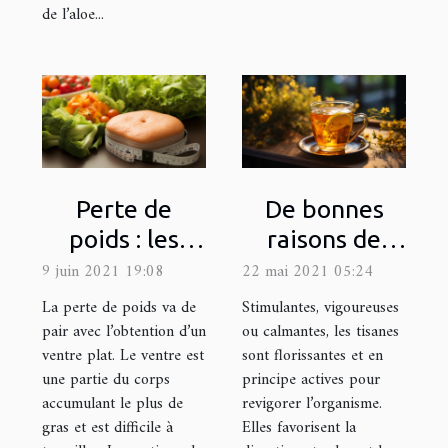
de l’aloe...
Perte de
De bonnes
poids : les
raisons de
secrets pour
boire une
9 juin 2021 19:08
22 mai 2021 05:24
un ventre plat
tisane
La perte de poids va de
Stimulantes, vigoureuses
énergisante
pair avec l’obtention d’un
ou calmantes, les tisanes
ventre plat. Le ventre est
sont florissantes et en
une partie du corps
principe actives pour
accumulant le plus de
revigorer l’organisme.
gras et est difficile à
Elles favorisent la