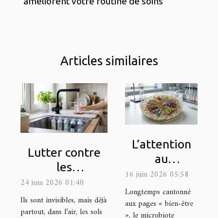
améliorent votre routine de soins
Articles similaires
L’attention
Lutter contre
au
les
microbiote,
16 juin 2026 05:58
microplastiques
24 juin 2026 01:40
prochaine
Longtemps cantonné
à la maison :
Ils sont invisibles, mais déjà
grande
aux pages « bien-être
quels filtres
partout, dans l’air, les sols
», le microbiote
révolution