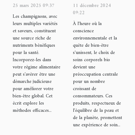
bienfaits
sélectionner
25 mars 2025 09:37
11 décembre 2024
09:22
santé des
des soins
Les champignons, avec
champignons
corporels bio
leurs multiples variétés
À l'heure où la
et saveurs, constituent
conscience
dans votre
adaptés
une source riche de
environnementale et la
alimentation
nutriments bénéfiques
quête de bien-être
pour la santé.
s'unissent, le choix de
Incorporez-les dans
soins corporels bio
votre régime alimentaire
devient une
peut s'avérer être une
préoccupation centrale
démarche judicieuse
pour un nombre
pour améliorer votre
croissant de
bien-être global. Cet
consommateurs. Ces
écrit explore les
produits, respectueux de
méthodes efficaces...
l'équilibre de la peau et
de la planète, promettent
une expérience de soin...