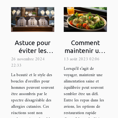
Astuce pour
Comment
éviter les
maintenir une
allergies avec
bonne
26 novembre 2024
13 août 2023 02:06
22:33
des boucles
alimentation
Lorsqu’il s’agit de
d'oreilles pour
lors de
La beauté et le style des
voyager, maintenir une
boucles d'oreilles pour
alimentation saine et
hommes
voyages
hommes peuvent souvent
équilibrée peut souvent
être assombris par le
sembler être un défi.
spectre désagréable des
Entre les repas dans les
allergies cutanées. Ces
avions, les options de
réactions sont non
restauration rapide