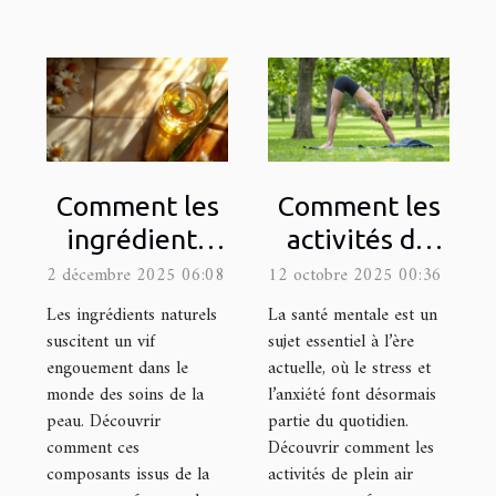
Comment les
Comment les
ingrédients
activités de
naturels
plein air
2 décembre 2025 06:08
12 octobre 2025 00:36
améliorent
améliorent-
Les ingrédients naturels
La santé mentale est un
votre routine
elles votre
suscitent un vif
sujet essentiel à l’ère
engouement dans le
actuelle, où le stress et
de soins
santé mentale
monde des soins de la
l’anxiété font désormais
?
peau. Découvrir
partie du quotidien.
comment ces
Découvrir comment les
composants issus de la
activités de plein air