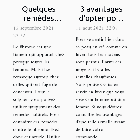
Quelques
3 avantages
remèdes
d’opter pour
naturels pour
une semelle
15 septembre 2021
11 août 2021 22:07
22:32
soigner le
chauffante
Pour se sentir bien dans
fibrome
Le fibrome est une
sa peau en été comme en
tumeur qui apparaît chez
hiver, tous les moyens
presque toutes les
sont permis. Parmi ces
femmes. Mais il se
moyens, il y a les
remarque surtout chez
semelles chauffantes.
celles qui ont l’âge de
Vous pouvez vous en
concevoir. Pour le
servir en hiver que vous
soigner, vous pouvez
soyez un homme ou une
utiliser uniquement des
femme. Si vous désirez
remèdes naturels. Pour
connaître les avantages
connaître ces remèdes
d’une telle semelle avant
contre le fibrome, lisez
de faire votre
donc cet article. Utilisé
commande...