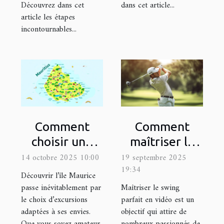
Découvrez dans cet
dans cet article...
article les étapes
incontournables...
Comment
Comment
choisir une
maîtriser le
excursion
swing parfait
14 octobre 2025 10:00
19 septembre 2025
19:34
adaptée à vos
en vidéo ?
Découvrir l’île Maurice
intérêts à
passe inévitablement par
Maîtriser le swing
le choix d’excursions
parfait en vidéo est un
Maurice ?
adaptées à ses envies.
objectif qui attire de