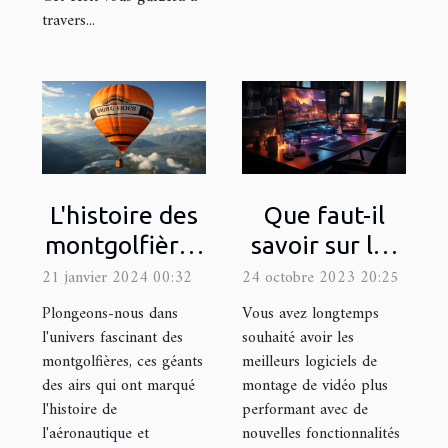
travers...
L'histoire des
Que faut-il
montgolfières
savoir sur les
et leur
logiciels de
21 janvier 2024 00:32
24 octobre 2023 20:25
utilisation
montage de
Plongeons-nous dans
Vous avez longtemps
moderne dans
vidéo ?
l'univers fascinant des
souhaité avoir les
montgolfières, ces géants
meilleurs logiciels de
la publicité
des airs qui ont marqué
montage de vidéo plus
l'histoire de
performant avec de
l'aéronautique et
nouvelles fonctionnalités