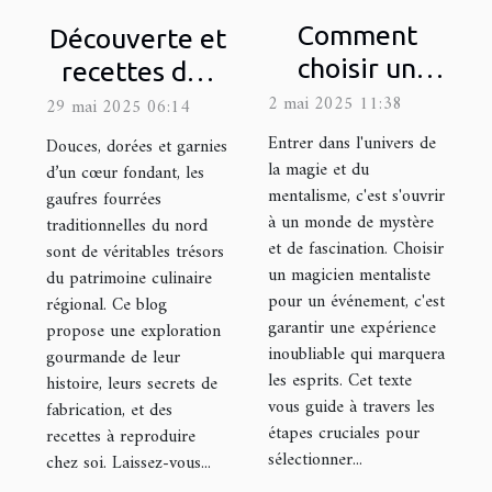
Comment
Découverte et
choisir un
recettes des
magicien
gaufres
2 mai 2025 11:38
29 mai 2025 06:14
mentaliste
fourrées
Entrer dans l'univers de
Douces, dorées et garnies
pour éblouir
traditionnelles
la magie et du
d’un cœur fondant, les
mentalisme, c'est s'ouvrir
gaufres fourrées
vos
du nord
à un monde de mystère
traditionnelles du nord
événements
et de fascination. Choisir
sont de véritables trésors
un magicien mentaliste
du patrimoine culinaire
pour un événement, c'est
régional. Ce blog
garantir une expérience
propose une exploration
inoubliable qui marquera
gourmande de leur
les esprits. Cet texte
histoire, leurs secrets de
vous guide à travers les
fabrication, et des
étapes cruciales pour
recettes à reproduire
sélectionner...
chez soi. Laissez-vous...