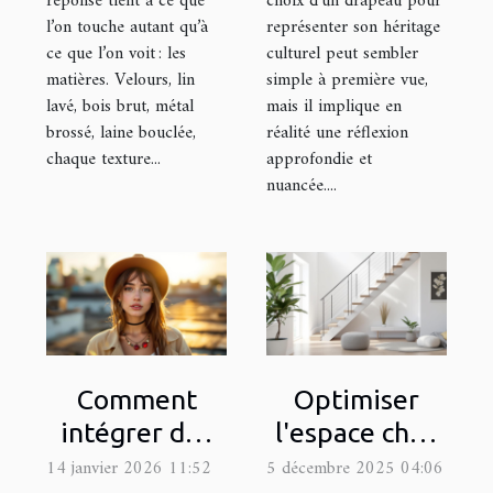
réponse tient à ce que
choix d'un drapeau pour
l’on touche autant qu’à
représenter son héritage
ce que l’on voit : les
culturel peut sembler
matières. Velours, lin
simple à première vue,
lavé, bois brut, métal
mais il implique en
brossé, laine bouclée,
réalité une réflexion
chaque texture...
approfondie et
nuancée....
Comment
Optimiser
intégrer des
l'espace chez
accessoires
soi : est-ce
14 janvier 2026 11:52
5 décembre 2025 04:06