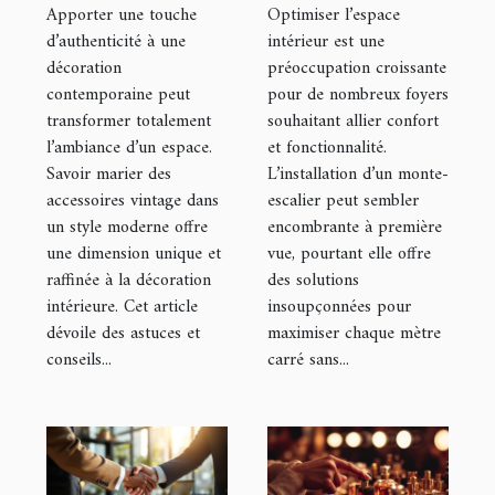
vintage dans
possible avec
Apporter une touche
Optimiser l’espace
un style
un monte-
d’authenticité à une
intérieur est une
décoration
préoccupation croissante
moderne ?
escalier ?
contemporaine peut
pour de nombreux foyers
transformer totalement
souhaitant allier confort
l’ambiance d’un espace.
et fonctionnalité.
Savoir marier des
L’installation d’un monte-
accessoires vintage dans
escalier peut sembler
un style moderne offre
encombrante à première
une dimension unique et
vue, pourtant elle offre
raffinée à la décoration
des solutions
intérieure. Cet article
insoupçonnées pour
dévoile des astuces et
maximiser chaque mètre
conseils...
carré sans...