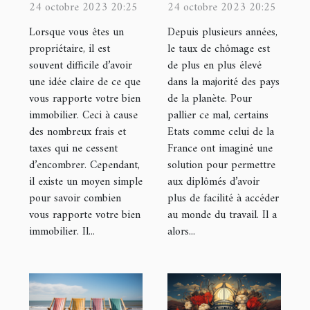
rendement
site
24 octobre 2023 20:25
24 octobre 2023 20:25
locatif ?
loiretcher.com
Lorsque vous êtes un
Depuis plusieurs années,
propriétaire, il est
le taux de chômage est
souvent difficile d’avoir
de plus en plus élevé
une idée claire de ce que
dans la majorité des pays
vous rapporte votre bien
de la planète. Pour
immobilier. Ceci à cause
pallier ce mal, certains
des nombreux frais et
Etats comme celui de la
taxes qui ne cessent
France ont imaginé une
d’encombrer. Cependant,
solution pour permettre
il existe un moyen simple
aux diplômés d’avoir
pour savoir combien
plus de facilité à accéder
vous rapporte votre bien
au monde du travail. Il a
immobilier. Il...
alors...