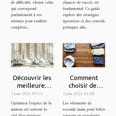
de difficulté, choisir celui
chances de succès est
qui correspond
fondamental. Ce guide
parfaitement à vos
explore des stratégies
attentes peut sembler
éprouvées et des conseils
complexe....
pratiques afin...
Découvrir les
Comment
meilleures
choisir des
méthodes
vêtements de
3 juin 2025 09:14
3 juin 2025 01:08
pour
seconde main
Optimiser l'espace de la
Les vêtements de
optimiser
pour bébés
maison est souvent la
seconde main pour bébés
clef d’un intérieur
gagnent en popularité