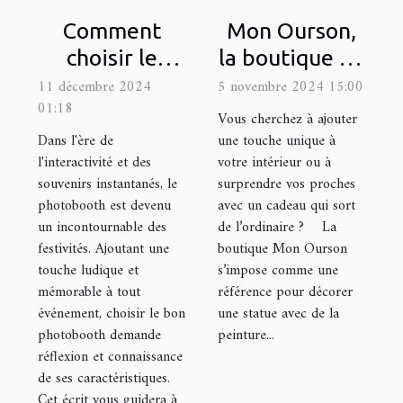
Comment
Mon Ourson,
choisir le
la boutique en
photobooth
ligne de
11 décembre 2024
5 novembre 2024 15:00
01:18
idéal pour
référence
Vous cherchez à ajouter
votre
pour décorer
Dans l'ère de
une touche unique à
l'interactivité et des
votre intérieur ou à
prochain
une statue
souvenirs instantanés, le
surprendre vos proches
événement
avec de la
photobooth est devenu
avec un cadeau qui sort
peinture !
un incontournable des
de l’ordinaire ? La
festivités. Ajoutant une
boutique Mon Ourson
touche ludique et
s’impose comme une
mémorable à tout
référence pour décorer
événement, choisir le bon
une statue avec de la
photobooth demande
peinture...
réflexion et connaissance
de ses caractéristiques.
Cet écrit vous guidera à