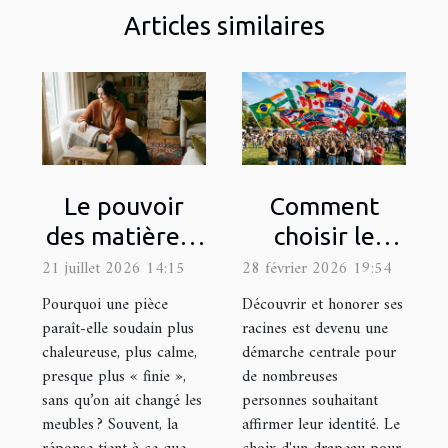
Articles similaires
Le pouvoir
Comment
des matières :
choisir le
comment les
drapeau
21 juillet 2026 14:15
28 février 2026 19:54
textures
représentatif
Pourquoi une pièce
Découvrir et honorer ses
influencent
de votre
paraît-elle soudain plus
racines est devenu une
chaleureuse, plus calme,
démarche centrale pour
l’ambiance
héritage
presque plus « finie »,
de nombreuses
culturel ?
sans qu’on ait changé les
personnes souhaitant
meubles ? Souvent, la
affirmer leur identité. Le