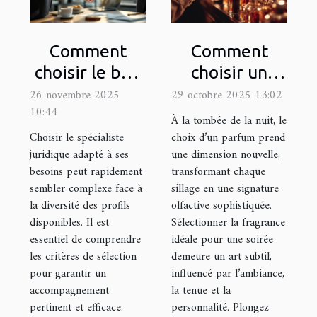
Comment
Comment
choisir le bon
choisir un
spécialiste
parfum pour
26 novembre 2025
29 octobre 2025 13:02
10:44
juridique pour
les occasions
À la tombée de la nuit, le
vos besoins ?
nocturnes ?
Choisir le spécialiste
choix d’un parfum prend
juridique adapté à ses
une dimension nouvelle,
besoins peut rapidement
transformant chaque
sembler complexe face à
sillage en une signature
la diversité des profils
olfactive sophistiquée.
disponibles. Il est
Sélectionner la fragrance
essentiel de comprendre
idéale pour une soirée
les critères de sélection
demeure un art subtil,
pour garantir un
influencé par l’ambiance,
accompagnement
la tenue et la
pertinent et efficace.
personnalité. Plongez