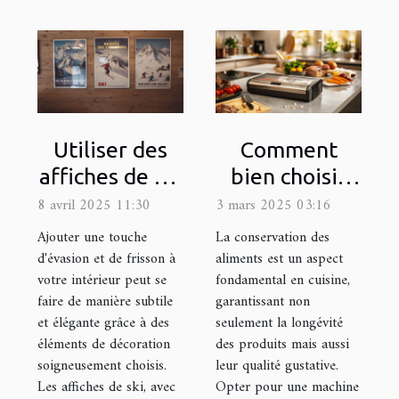
Utiliser des
Comment
affiches de ski
bien choisir
pour ajouter
une machine
8 avril 2025 11:30
3 mars 2025 03:16
une touche
sous vide pour
Ajouter une touche
La conservation des
d'aventure à
votre cuisine
d'évasion et de frisson à
aliments est un aspect
votre intérieur peut se
fondamental en cuisine,
votre déco
faire de manière subtile
garantissant non
et élégante grâce à des
seulement la longévité
éléments de décoration
des produits mais aussi
soigneusement choisis.
leur qualité gustative.
Les affiches de ski, avec
Opter pour une machine