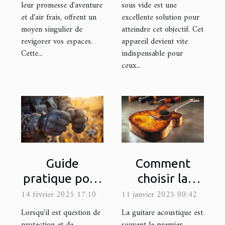
leur promesse d'aventure
sous vide est une
et d'air frais, offrent un
excellente solution pour
moyen singulier de
atteindre cet objectif. Cet
revigorer vos espaces.
appareil devient vite
Cette...
indispensable pour
ceux...
Guide
Comment
pratique pour
choisir la
choisir la taille
meilleure
14 février 2025 17:10
11 janvier 2025 00:42
appropriée de
guitare
Lorsqu'il est question de
La guitare acoustique est
gants
acoustique
protection et de
souvent le premier