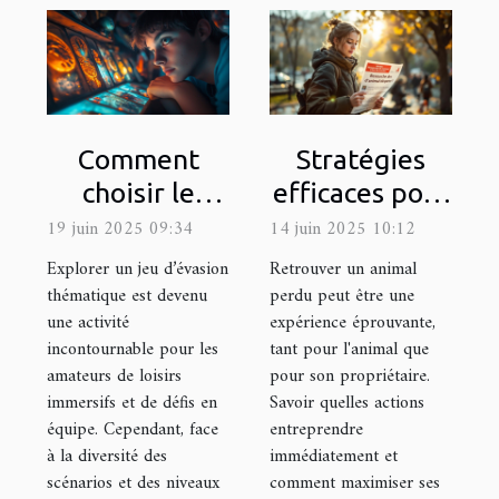
Comment
Stratégies
choisir le
efficaces pour
meilleur jeu
la recherche
19 juin 2025 09:34
14 juin 2025 10:12
d'évasion
d'animaux
Explorer un jeu d’évasion
Retrouver un animal
thématique
perdus
thématique est devenu
perdu peut être une
une activité
expérience éprouvante,
pour votre
incontournable pour les
tant pour l'animal que
prochaine
amateurs de loisirs
pour son propriétaire.
sortie
immersifs et de défis en
Savoir quelles actions
équipe. Cependant, face
entreprendre
à la diversité des
immédiatement et
scénarios et des niveaux
comment maximiser ses