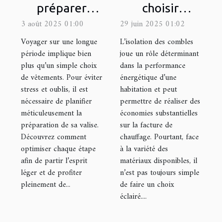
préparer
choisir
efficacement
l'isolant idéal
3 août 2025 01:00
29 juin 2025 01:02
sa valise pour
pour votre
Voyager sur une longue
L’isolation des combles
un long
grenier ?
période implique bien
joue un rôle déterminant
plus qu’un simple choix
dans la performance
voyage ?
de vêtements. Pour éviter
énergétique d’une
stress et oublis, il est
habitation et peut
nécessaire de planifier
permettre de réaliser des
méticuleusement la
économies substantielles
préparation de sa valise.
sur la facture de
Découvrez comment
chauffage. Pourtant, face
optimiser chaque étape
à la variété des
afin de partir l’esprit
matériaux disponibles, il
léger et de profiter
n’est pas toujours simple
pleinement de...
de faire un choix
éclairé....