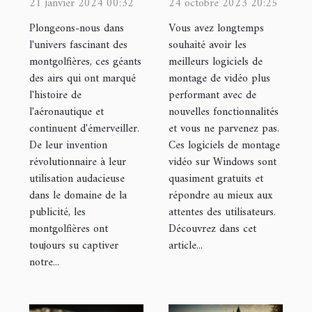
et leur
logiciels de
21 janvier 2024 00:32
24 octobre 2023 20:25
utilisation
montage de
Plongeons-nous dans
Vous avez longtemps
moderne dans
vidéo ?
l'univers fascinant des
souhaité avoir les
montgolfières, ces géants
meilleurs logiciels de
la publicité
des airs qui ont marqué
montage de vidéo plus
l'histoire de
performant avec de
l'aéronautique et
nouvelles fonctionnalités
continuent d'émerveiller.
et vous ne parvenez pas.
De leur invention
Ces logiciels de montage
révolutionnaire à leur
vidéo sur Windows sont
utilisation audacieuse
quasiment gratuits et
dans le domaine de la
répondre au mieux aux
publicité, les
attentes des utilisateurs.
montgolfières ont
Découvrez dans cet
toujours su captiver
article...
notre...