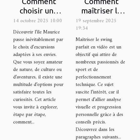
Comment
Comment
choisir une
maîtriser le
excursion
swing parfait
14 octobre 2025 10:00
19 septembre 2025
19:34
adaptée à vos
en vidéo ?
Découvrir l’île Maurice
intérêts à
passe inévitablement par
Maîtriser le swing
le choix d’excursions
parfait en vidéo est un
Maurice ?
adaptées à ses envies.
objectif qui attire de
Que vous soyez amateur
nombreux passionnés de
de nature, de culture ou
sport et de
d’aventures, il existe une
perfectionnement
multitude d’options pour
technique. Ce sujet
satisfaire toutes les
suscite l’intérêt, car il
curiosités. Cet article
permet d’allier analyse
vous invite à explorer,
visuelle et progression
étape par étape,
personnelle grâce à des
comment...
conseils précis.
Découvrez dans les
paragraphes suivants...