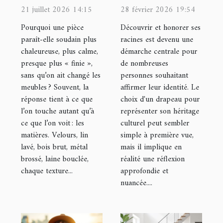
comment les
drapeau
21 juillet 2026 14:15
28 février 2026 19:54
textures
représentatif
Pourquoi une pièce
Découvrir et honorer ses
influencent
de votre
paraît-elle soudain plus
racines est devenu une
chaleureuse, plus calme,
démarche centrale pour
l’ambiance
héritage
presque plus « finie »,
de nombreuses
culturel ?
sans qu’on ait changé les
personnes souhaitant
meubles ? Souvent, la
affirmer leur identité. Le
réponse tient à ce que
choix d'un drapeau pour
l’on touche autant qu’à
représenter son héritage
ce que l’on voit : les
culturel peut sembler
matières. Velours, lin
simple à première vue,
lavé, bois brut, métal
mais il implique en
brossé, laine bouclée,
réalité une réflexion
chaque texture...
approfondie et
nuancée....