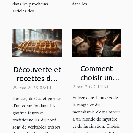
dans les prochains
dans les...
articles des...
Comment
Découverte et
choisir un
recettes des
magicien
gaufres
2 mai 2025 11:38
29 mai 2025 06:14
mentaliste
fourrées
Entrer dans l'univers de
Douces, dorées et garnies
pour éblouir
traditionnelles
la magie et du
d’un cœur fondant, les
mentalisme, c'est s'ouvrir
gaufres fourrées
vos
du nord
à un monde de mystère
traditionnelles du nord
événements
et de fascination. Choisir
sont de véritables trésors