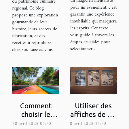
un magicien mentaliste
du patrimoine culinaire
pour un événement, c'est
régional. Ce blog
garantir une expérience
propose une exploration
inoubliable qui marquera
gourmande de leur
les esprits. Cet texte
histoire, leurs secrets de
vous guide à travers les
fabrication, et des
étapes cruciales pour
recettes à reproduire
sélectionner...
chez soi. Laissez-vous...
Comment
Utiliser des
choisir le
affiches de ski
trampoline
pour ajouter
28 avril 2025 01:30
8 avril 2025 11:30