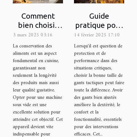
Comment
Guide
bien choisir
pratique pour
une machine
choisir la taille
3 mars 2025 03:16
14 février 2025 17:10
sous vide pour
appropriée de
La conservation des
Lorsqu'il est question de
votre cuisine
gants
aliments est un aspect
protection et de
fondamental en cuisine,
performance dans des
tactiques
garantissant non
situations critiques,
seulement la longévité
choisir la bonne taille de
des produits mais aussi
gants tactiques peut faire
leur qualité gustative.
toute la différence. Avoir
Opter pour une machine
des gants bien ajustés
sous vide est une
améliore la dextérité, le
excellente solution pour
confort et la
atteindre cet objectif. Cet
fonctionnalité, essentiels
appareil devient vite
pour des interventions
indispensable pour
efficaces. Cet...