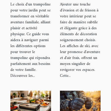
idéal pour
une touche
Le choix d'un trampoline
Ajouter une touche
votre jardin
d'aventure à
pour votre jardin peut se
d'évasion et de frisson à
transformer en véritable
votre intérieur peut se
votre déco
aventure familiale, alliant
faire de manière subtile
plaisir et activité
et élégante grâce à des
physique. Ce guide vous
éléments de décoration
aidera à naviguer parmi
soigneusement choisis.
les différentes options
Les affiches de ski, avec
pour trouver le
leur promesse d'aventure
trampoline qui répondra
et d'air frais, offrent un
parfaitement aux besoins
moyen singulier de
de votre famille.
revigorer vos espaces.
Découvrez les...
Cette...