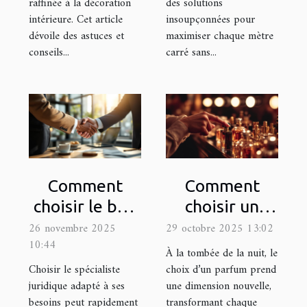
raffinée à la décoration
des solutions
intérieure. Cet article
insoupçonnées pour
dévoile des astuces et
maximiser chaque mètre
conseils...
carré sans...
Comment
Comment
choisir le bon
choisir un
spécialiste
parfum pour
26 novembre 2025
29 octobre 2025 13:02
10:44
juridique pour
les occasions
À la tombée de la nuit, le
vos besoins ?
nocturnes ?
Choisir le spécialiste
choix d’un parfum prend
juridique adapté à ses
une dimension nouvelle,
besoins peut rapidement
transformant chaque