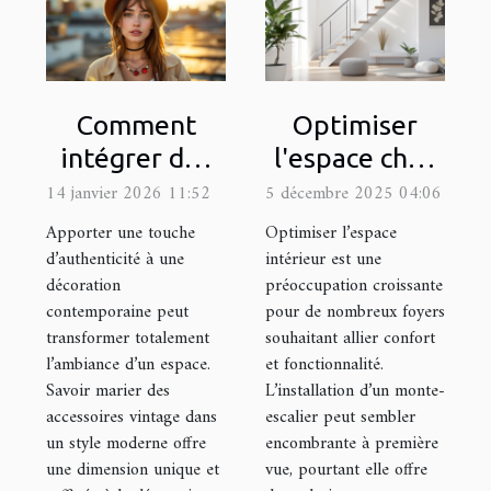
Comment
Optimiser
intégrer des
l'espace chez
accessoires
soi : est-ce
14 janvier 2026 11:52
5 décembre 2025 04:06
vintage dans
possible avec
Apporter une touche
Optimiser l’espace
un style
un monte-
d’authenticité à une
intérieur est une
décoration
préoccupation croissante
moderne ?
escalier ?
contemporaine peut
pour de nombreux foyers
transformer totalement
souhaitant allier confort
l’ambiance d’un espace.
et fonctionnalité.
Savoir marier des
L’installation d’un monte-
accessoires vintage dans
escalier peut sembler
un style moderne offre
encombrante à première
une dimension unique et
vue, pourtant elle offre