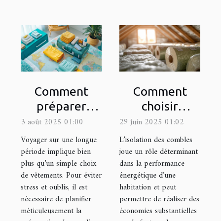
Comment
Comment
préparer
choisir
efficacement
l'isolant idéal
3 août 2025 01:00
29 juin 2025 01:02
sa valise pour
pour votre
Voyager sur une longue
L’isolation des combles
un long
grenier ?
période implique bien
joue un rôle déterminant
plus qu’un simple choix
dans la performance
voyage ?
de vêtements. Pour éviter
énergétique d’une
stress et oublis, il est
habitation et peut
nécessaire de planifier
permettre de réaliser des
méticuleusement la
économies substantielles