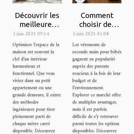
Découvrir les
Comment
meilleures
choisir des
méthodes
vêtements de
3 juin 2025 09:14
3 juin 2025 01:08
pour
seconde main
Optimiser l'espace de la
Les vêtements de
optimiser
pour bébés
maison est souvent la
seconde main pour bébés
clef d’un intérieur
gagnent en popularité
l'espace de
harmonieux et
auprès des parents
votre maison
fonctionnel. Que vous
soucieux à la fois de leur
viviez dans un petit
budget et de
appartement ou une
l’environnement.
grande demeure, il existe
Explorer ce marché offre
des méthodes
de multiples avantages,
ingénieuses pour tirer
mais il est parfois
pleinement parti de
difficile de s’y retrouver
chaque mètre carré
parmi toutes les options
disponible. Découvrez
disponibles. Découvrez