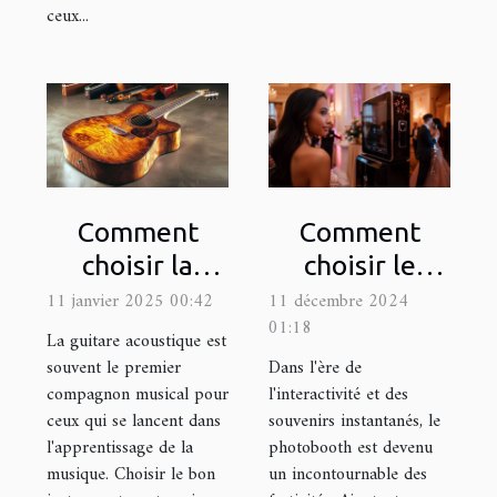
ceux...
Comment
Comment
choisir la
choisir le
meilleure
photobooth
11 janvier 2025 00:42
11 décembre 2024
01:18
guitare
idéal pour
La guitare acoustique est
acoustique
votre
souvent le premier
Dans l'ère de
compagnon musical pour
l'interactivité et des
pour
prochain
ceux qui se lancent dans
souvenirs instantanés, le
débutants
événement
l'apprentissage de la
photobooth est devenu
musique. Choisir le bon
un incontournable des