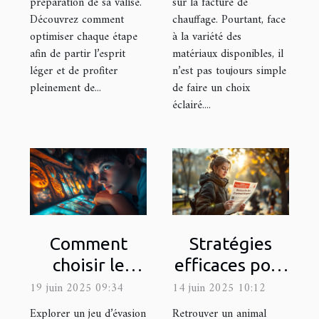
préparation de sa valise.
sur la facture de
Découvrez comment
chauffage. Pourtant, face
optimiser chaque étape
à la variété des
afin de partir l’esprit
matériaux disponibles, il
léger et de profiter
n’est pas toujours simple
pleinement de...
de faire un choix
éclairé....
Comment
Stratégies
choisir le
efficaces pour
meilleur jeu
la recherche
19 juin 2025 09:34
14 juin 2025 10:12
d'évasion
d'animaux
Explorer un jeu d’évasion
Retrouver un animal