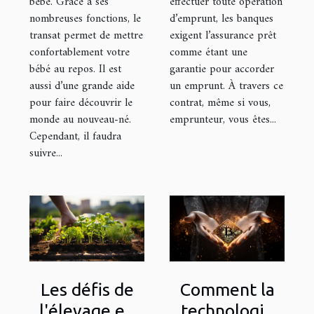
bébé. Grâce à ses
effectuer toute opération
nombreuses fonctions, le
d’emprunt, les banques
transat permet de mettre
exigent l’assurance prêt
confortablement votre
comme étant une
bébé au repos. Il est
garantie pour accorder
aussi d’une grande aide
un emprunt. À travers ce
pour faire découvrir le
contrat, même si vous,
monde au nouveau-né.
emprunteur, vous êtes...
Cependant, il faudra
suivre...
Les défis de
Comment la
l'élevage en
technologie