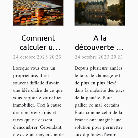
Comment
A la
calculer un
découverte du
rendement
site
24 octobre 2023 20:25
24 octobre 2023 20:25
locatif ?
loiretcher.com
Lorsque vous êtes un
Depuis plusieurs années,
propriétaire, il est
le taux de chômage est
souvent difficile d’avoir
de plus en plus élevé
une idée claire de ce que
dans la majorité des pays
vous rapporte votre bien
de la planète. Pour
immobilier. Ceci à cause
pallier ce mal, certains
des nombreux frais et
Etats comme celui de la
taxes qui ne cessent
France ont imaginé une
d’encombrer. Cependant,
solution pour permettre
il existe un moyen simple
aux diplômés d’avoir