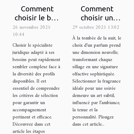
Comment
Comment
choisir le bon
choisir un
spécialiste
parfum pour
26 novembre 2025
29 octobre 2025 13:02
10:44
juridique pour
les occasions
À la tombée de la nuit, le
vos besoins ?
nocturnes ?
Choisir le spécialiste
choix d’un parfum prend
juridique adapté à ses
une dimension nouvelle,
besoins peut rapidement
transformant chaque
sembler complexe face à
sillage en une signature
la diversité des profils
olfactive sophistiquée.
disponibles. Il est
Sélectionner la fragrance
essentiel de comprendre
idéale pour une soirée
les critères de sélection
demeure un art subtil,
pour garantir un
influencé par l’ambiance,
accompagnement
la tenue et la
pertinent et efficace.
personnalité. Plongez
Découvrez dans cet
dans cet article...
article les étapes