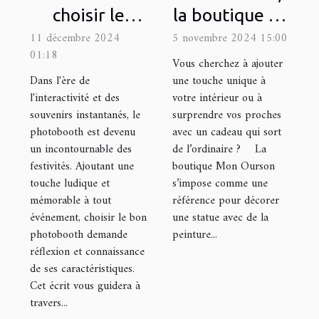
choisir le
la boutique en
photobooth
ligne de
11 décembre 2024
5 novembre 2024 15:00
01:18
idéal pour
référence
Vous cherchez à ajouter
votre
pour décorer
Dans l'ère de
une touche unique à
l'interactivité et des
votre intérieur ou à
prochain
une statue
souvenirs instantanés, le
surprendre vos proches
événement
avec de la
photobooth est devenu
avec un cadeau qui sort
peinture !
un incontournable des
de l’ordinaire ? La
festivités. Ajoutant une
boutique Mon Ourson
touche ludique et
s’impose comme une
mémorable à tout
référence pour décorer
événement, choisir le bon
une statue avec de la
photobooth demande
peinture...
réflexion et connaissance
de ses caractéristiques.
Cet écrit vous guidera à
travers...