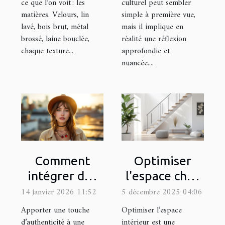
ce que l’on voit : les
culturel peut sembler
matières. Velours, lin
simple à première vue,
lavé, bois brut, métal
mais il implique en
brossé, laine bouclée,
réalité une réflexion
chaque texture...
approfondie et
nuancée....
Comment
Optimiser
intégrer des
l'espace chez
accessoires
soi : est-ce
14 janvier 2026 11:52
5 décembre 2025 04:06
vintage dans
possible avec
Apporter une touche
Optimiser l’espace
un style
un monte-
d’authenticité à une
intérieur est une