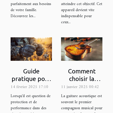
parfaitement aux besoins
atteindre cet objectif. Cet
de votre famille.
appareil devient vite
Découvrez les...
indispensable pour
ceux...
Guide
Comment
pratique pour
choisir la
choisir la taille
meilleure
14 février 2025 17:10
11 janvier 2025 00:42
appropriée de
guitare
Lorsqu'il est question de
La guitare acoustique est
gants
acoustique
protection et de
souvent le premier
performance dans des
compagnon musical pour
tactiques
pour