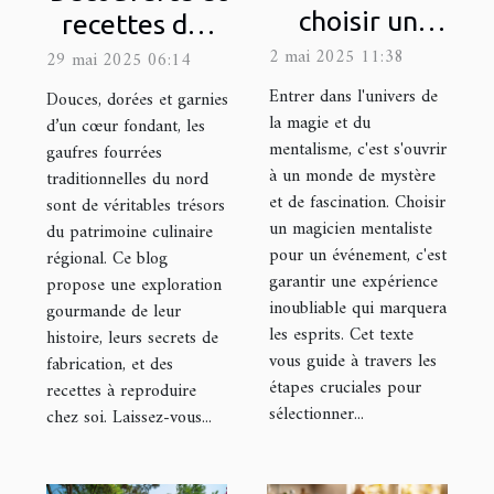
choisir un
recettes des
magicien
gaufres
2 mai 2025 11:38
29 mai 2025 06:14
mentaliste
fourrées
Entrer dans l'univers de
Douces, dorées et garnies
pour éblouir
traditionnelles
la magie et du
d’un cœur fondant, les
mentalisme, c'est s'ouvrir
gaufres fourrées
vos
du nord
à un monde de mystère
traditionnelles du nord
événements
et de fascination. Choisir
sont de véritables trésors
un magicien mentaliste
du patrimoine culinaire
pour un événement, c'est
régional. Ce blog
garantir une expérience
propose une exploration
inoubliable qui marquera
gourmande de leur
les esprits. Cet texte
histoire, leurs secrets de
vous guide à travers les
fabrication, et des
étapes cruciales pour
recettes à reproduire
sélectionner...
chez soi. Laissez-vous...