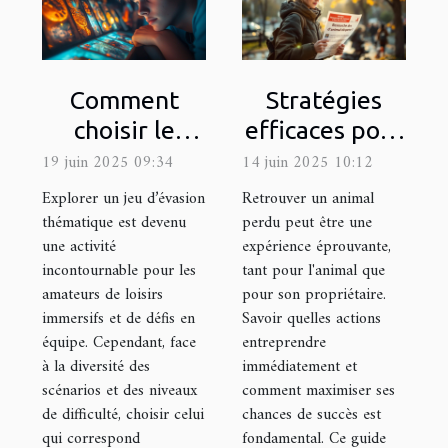
Comment
Stratégies
choisir le
efficaces pour
meilleur jeu
la recherche
19 juin 2025 09:34
14 juin 2025 10:12
d'évasion
d'animaux
Explorer un jeu d’évasion
Retrouver un animal
thématique
perdus
thématique est devenu
perdu peut être une
une activité
expérience éprouvante,
pour votre
incontournable pour les
tant pour l'animal que
prochaine
amateurs de loisirs
pour son propriétaire.
sortie
immersifs et de défis en
Savoir quelles actions
équipe. Cependant, face
entreprendre
à la diversité des
immédiatement et
scénarios et des niveaux
comment maximiser ses
de difficulté, choisir celui
chances de succès est
qui correspond
fondamental. Ce guide