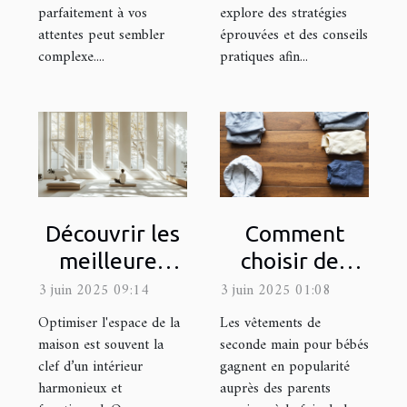
parfaitement à vos
explore des stratégies
attentes peut sembler
éprouvées et des conseils
complexe....
pratiques afin...
Découvrir les
Comment
meilleures
choisir des
méthodes
vêtements de
3 juin 2025 09:14
3 juin 2025 01:08
pour
seconde main
Optimiser l'espace de la
Les vêtements de
optimiser
pour bébés
maison est souvent la
seconde main pour bébés
clef d’un intérieur
gagnent en popularité
l'espace de
harmonieux et
auprès des parents
votre maison