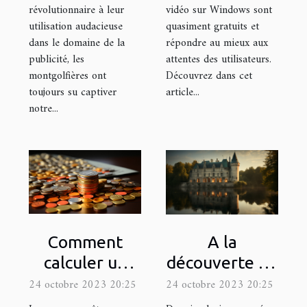
révolutionnaire à leur
vidéo sur Windows sont
utilisation audacieuse
quasiment gratuits et
dans le domaine de la
répondre au mieux aux
publicité, les
attentes des utilisateurs.
montgolfières ont
Découvrez dans cet
toujours su captiver
article...
notre...
Comment
A la
calculer un
découverte du
rendement
site
24 octobre 2023 20:25
24 octobre 2023 20:25
locatif ?
loiretcher.com