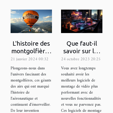
L'histoire des
Que faut-il
montgolfières
savoir sur les
et leur
logiciels de
21 janvier 2024 00:32
24 octobre 2023 20:25
utilisation
montage de
Plongeons-nous dans
Vous avez longtemps
moderne dans
vidéo ?
l'univers fascinant des
souhaité avoir les
montgolfières, ces géants
meilleurs logiciels de
la publicité
des airs qui ont marqué
montage de vidéo plus
l'histoire de
performant avec de
l'aéronautique et
nouvelles fonctionnalités
continuent d'émerveiller.
et vous ne parvenez pas.
De leur invention
Ces logiciels de montage