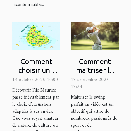
incontournables...
Comment
Comment
choisir une
maîtriser le
excursion
swing parfait
14 octobre 2025 10:00
19 septembre 2025
19:34
adaptée à vos
en vidéo ?
Découvrir l’île Maurice
intérêts à
passe inévitablement par
Maîtriser le swing
le choix d’excursions
parfait en vidéo est un
Maurice ?
adaptées à ses envies.
objectif qui attire de
Que vous soyez amateur
nombreux passionnés de
de nature, de culture ou
sport et de