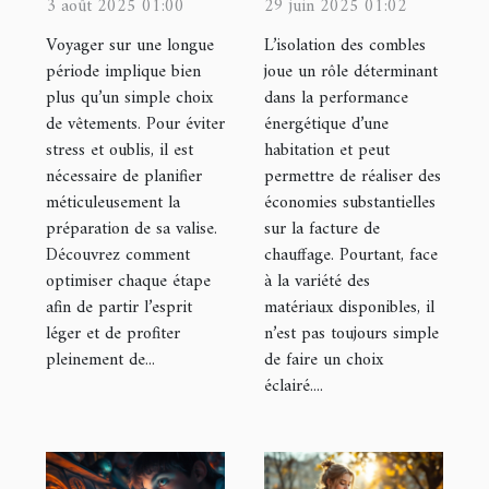
efficacement
l'isolant idéal
3 août 2025 01:00
29 juin 2025 01:02
sa valise pour
pour votre
Voyager sur une longue
L’isolation des combles
un long
grenier ?
période implique bien
joue un rôle déterminant
plus qu’un simple choix
dans la performance
voyage ?
de vêtements. Pour éviter
énergétique d’une
stress et oublis, il est
habitation et peut
nécessaire de planifier
permettre de réaliser des
méticuleusement la
économies substantielles
préparation de sa valise.
sur la facture de
Découvrez comment
chauffage. Pourtant, face
optimiser chaque étape
à la variété des
afin de partir l’esprit
matériaux disponibles, il
léger et de profiter
n’est pas toujours simple
pleinement de...
de faire un choix
éclairé....