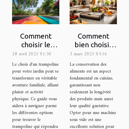
Comment
Comment
choisir le
bien choisir
trampoline
une machine
28 avril 2025 01:30
3 mars 2025 03:16
idéal pour
sous vide pour
Le choix d'un trampoline
La conservation des
votre jardin
votre cuisine
pour votre jardin peut se
aliments est un aspect
transformer en véritable
fondamental en cuisine,
aventure familiale, alliant
garantissant non
plaisir et activité
seulement la longévité
physique. Ce guide vous
des produits mais aussi
aidera à naviguer parmi
leur qualité gustative.
les différentes options
Opter pour une machine
pour trouver le
sous vide est une
trampoline qui répondra
excellente solution pour