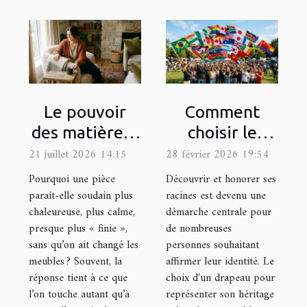
Le pouvoir
Comment
des matières :
choisir le
comment les
drapeau
21 juillet 2026 14:15
28 février 2026 19:54
textures
représentatif
Pourquoi une pièce
Découvrir et honorer ses
influencent
de votre
paraît-elle soudain plus
racines est devenu une
chaleureuse, plus calme,
démarche centrale pour
l’ambiance
héritage
presque plus « finie »,
de nombreuses
culturel ?
sans qu’on ait changé les
personnes souhaitant
meubles ? Souvent, la
affirmer leur identité. Le
réponse tient à ce que
choix d'un drapeau pour
l’on touche autant qu’à
représenter son héritage