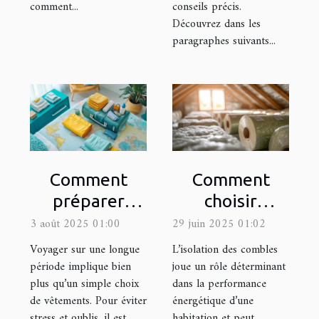
comment...
conseils précis.
Découvrez dans les
paragraphes suivants...
Comment
Comment
préparer
choisir
efficacement
l'isolant idéal
3 août 2025 01:00
29 juin 2025 01:02
sa valise pour
pour votre
Voyager sur une longue
L’isolation des combles
un long
grenier ?
période implique bien
joue un rôle déterminant
plus qu’un simple choix
dans la performance
voyage ?
de vêtements. Pour éviter
énergétique d’une
stress et oublis, il est
habitation et peut