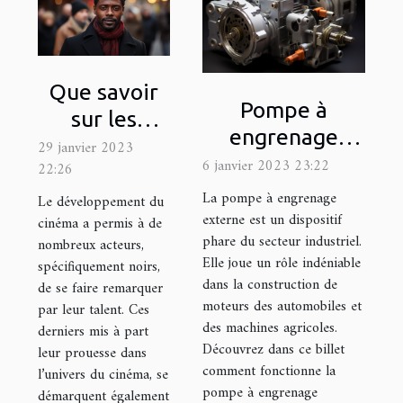
Que savoir
Pompe à
sur les
engrenage
acteurs noirs
29 janvier 2023
externe : quel
6 janvier 2023 23:22
22:26
français les
est son
La pompe à engrenage
plus
Le développement du
fonctionnement
externe est un dispositif
cinéma a permis à de
célèbres ?
phare du secteur industriel.
?
nombreux acteurs,
Elle joue un rôle indéniable
spécifiquement noirs,
dans la construction de
de se faire remarquer
moteurs des automobiles et
par leur talent. Ces
des machines agricoles.
derniers mis à part
Découvrez dans ce billet
leur prouesse dans
comment fonctionne la
l’univers du cinéma, se
pompe à engrenage
démarquent également