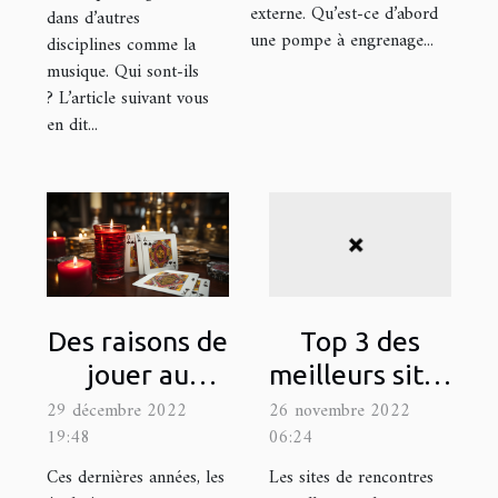
externe. Qu’est-ce d’abord
dans d’autres
une pompe à engrenage...
disciplines comme la
musique. Qui sont-ils
? L’article suivant vous
en dit...
Des raisons de
Top 3 des
jouer au
meilleurs sites
blackjack
coquin
29 décembre 2022
26 novembre 2022
19:48
06:24
proposant des
rencontres
Ces dernières années, les
Les sites de rencontres