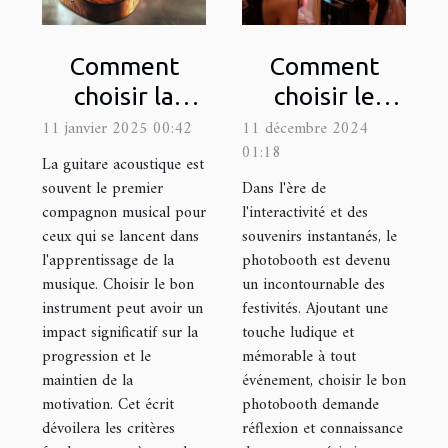
Comment
Comment
choisir la
choisir le
meilleure
photobooth
11 janvier 2025 00:42
11 décembre 2024
01:18
guitare
idéal pour
La guitare acoustique est
acoustique
votre
souvent le premier
Dans l'ère de
compagnon musical pour
l'interactivité et des
pour
prochain
ceux qui se lancent dans
souvenirs instantanés, le
débutants
événement
l'apprentissage de la
photobooth est devenu
musique. Choisir le bon
un incontournable des
instrument peut avoir un
festivités. Ajoutant une
impact significatif sur la
touche ludique et
progression et le
mémorable à tout
maintien de la
événement, choisir le bon
motivation. Cet écrit
photobooth demande
dévoilera les critères
réflexion et connaissance