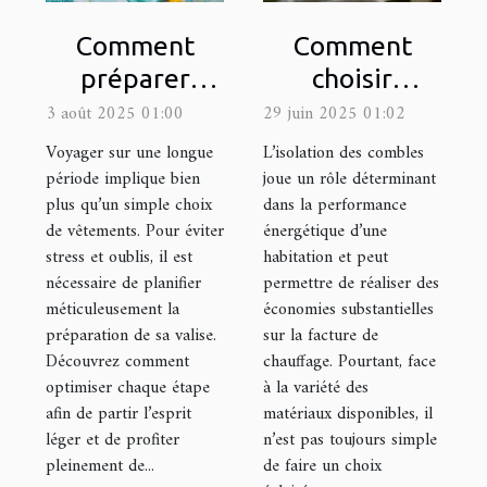
Comment
Comment
préparer
choisir
efficacement
l'isolant idéal
3 août 2025 01:00
29 juin 2025 01:02
sa valise pour
pour votre
Voyager sur une longue
L’isolation des combles
un long
grenier ?
période implique bien
joue un rôle déterminant
plus qu’un simple choix
dans la performance
voyage ?
de vêtements. Pour éviter
énergétique d’une
stress et oublis, il est
habitation et peut
nécessaire de planifier
permettre de réaliser des
méticuleusement la
économies substantielles
préparation de sa valise.
sur la facture de
Découvrez comment
chauffage. Pourtant, face
optimiser chaque étape
à la variété des
afin de partir l’esprit
matériaux disponibles, il
léger et de profiter
n’est pas toujours simple
pleinement de...
de faire un choix