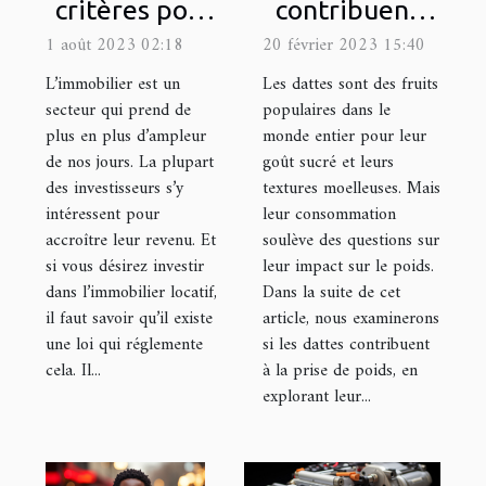
critères pour
contribuent-
être éligible à
elles à la prise
1 août 2023 02:18
20 février 2023 15:40
la Loi Pinel
de poids ?
L’immobilier est un
Les dattes sont des fruits
dans le
secteur qui prend de
populaires dans le
plus en plus d’ampleur
monde entier pour leur
département
de nos jours. La plupart
goût sucré et leurs
de la Gironde
des investisseurs s’y
textures moelleuses. Mais
?
intéressent pour
leur consommation
accroître leur revenu. Et
soulève des questions sur
si vous désirez investir
leur impact sur le poids.
dans l’immobilier locatif,
Dans la suite de cet
il faut savoir qu’il existe
article, nous examinerons
une loi qui réglemente
si les dattes contribuent
cela. Il...
à la prise de poids, en
explorant leur...