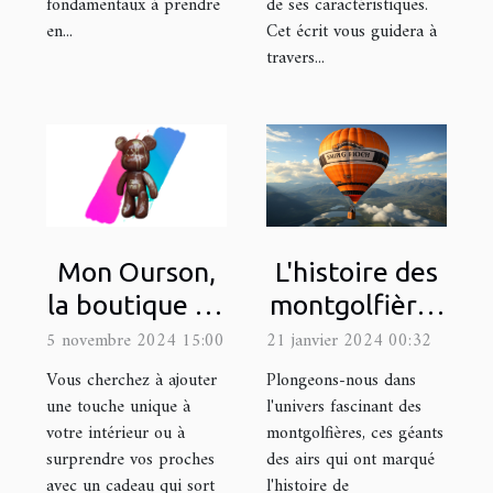
fondamentaux à prendre
de ses caractéristiques.
en...
Cet écrit vous guidera à
travers...
L'histoire des
Mon Ourson,
montgolfières
la boutique en
et leur
ligne de
21 janvier 2024 00:32
5 novembre 2024 15:00
utilisation
référence
Plongeons-nous dans
Vous cherchez à ajouter
moderne dans
pour décorer
l'univers fascinant des
une touche unique à
montgolfières, ces géants
votre intérieur ou à
la publicité
une statue
des airs qui ont marqué
surprendre vos proches
avec de la
l'histoire de
avec un cadeau qui sort