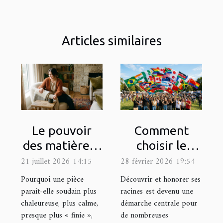
Articles similaires
Le pouvoir
Comment
des matières :
choisir le
comment les
drapeau
21 juillet 2026 14:15
28 février 2026 19:54
textures
représentatif
Pourquoi une pièce
Découvrir et honorer ses
influencent
de votre
paraît-elle soudain plus
racines est devenu une
chaleureuse, plus calme,
démarche centrale pour
l’ambiance
héritage
presque plus « finie »,
de nombreuses
culturel ?