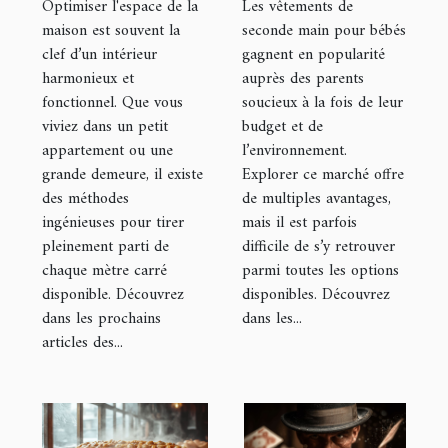
Optimiser l'espace de la
Les vêtements de
optimiser
pour bébés
maison est souvent la
seconde main pour bébés
clef d’un intérieur
gagnent en popularité
l'espace de
harmonieux et
auprès des parents
votre maison
fonctionnel. Que vous
soucieux à la fois de leur
viviez dans un petit
budget et de
appartement ou une
l’environnement.
grande demeure, il existe
Explorer ce marché offre
des méthodes
de multiples avantages,
ingénieuses pour tirer
mais il est parfois
pleinement parti de
difficile de s’y retrouver
chaque mètre carré
parmi toutes les options
disponible. Découvrez
disponibles. Découvrez
dans les prochains
dans les...
articles des...