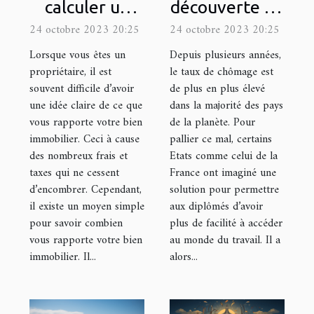
calculer un
découverte du
rendement
site
24 octobre 2023 20:25
24 octobre 2023 20:25
locatif ?
loiretcher.com
Lorsque vous êtes un
Depuis plusieurs années,
propriétaire, il est
le taux de chômage est
souvent difficile d’avoir
de plus en plus élevé
une idée claire de ce que
dans la majorité des pays
vous rapporte votre bien
de la planète. Pour
immobilier. Ceci à cause
pallier ce mal, certains
des nombreux frais et
Etats comme celui de la
taxes qui ne cessent
France ont imaginé une
d’encombrer. Cependant,
solution pour permettre
il existe un moyen simple
aux diplômés d’avoir
pour savoir combien
plus de facilité à accéder
vous rapporte votre bien
au monde du travail. Il a
immobilier. Il...
alors...