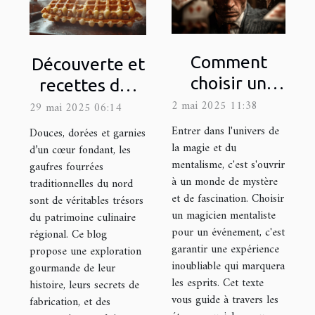
Comment
Découverte et
choisir un
recettes des
magicien
gaufres
2 mai 2025 11:38
29 mai 2025 06:14
mentaliste
fourrées
Entrer dans l'univers de
Douces, dorées et garnies
pour éblouir
traditionnelles
la magie et du
d’un cœur fondant, les
mentalisme, c'est s'ouvrir
gaufres fourrées
vos
du nord
à un monde de mystère
traditionnelles du nord
événements
et de fascination. Choisir
sont de véritables trésors
un magicien mentaliste
du patrimoine culinaire
pour un événement, c'est
régional. Ce blog
garantir une expérience
propose une exploration
inoubliable qui marquera
gourmande de leur
les esprits. Cet texte
histoire, leurs secrets de
vous guide à travers les
fabrication, et des