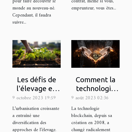
pour faire découvrir le
contrat, même si vous,
monde au nouveau-né.
emprunteur, vous êtes...
Cependant, il faudra
suivre...
Les défis de
Comment la
l'élevage en
technologie
milieu urbain :
blockchain
9 octobre 2023 19:59
9 août 2023 02:36
quel matériel
change le
L’urbanisation croissante
La technologie
utiliser ?
monde de la
a entraîné une
blockchain, depuis sa
diversification des
création en 2008, a
finance
approches de l’élevage.
changé radicalement