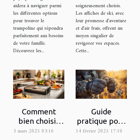
aidera à naviguer parmi
soigneusement choisis.
les différentes options
Les affiches de ski, avec
pour trouver le
leur promesse d'aventure
trampoline qui répondra
et d'air frais, offrent un
parfaitement aux besoins
moyen singulier de
de votre famille.
revigorer vos espaces.
Découvrez les...
Cette...
Comment
Guide
bien choisir
pratique pour
une machine
choisir la taille
3 mars 2025 03:16
14 février 2025 17:10
sous vide pour
appropriée de