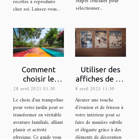
étapes cruciales pour
recettes à reproduire
sélectionner...
chez soi. Laissez-vous...
Comment
Utiliser des
choisir le
affiches de ski
trampoline
pour ajouter
28 avril 2025 01:30
8 avril 2025 11:30
idéal pour
une touche
Le choix d'un trampoline
Ajouter une touche
votre jardin
d'aventure à
pour votre jardin peut se
d'évasion et de frisson à
transformer en véritable
votre intérieur peut se
votre déco
aventure familiale, alliant
faire de manière subtile
plaisir et activité
et élégante grâce à des
physique. Ce guide vous
éléments de décoration