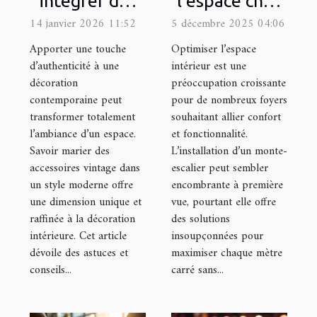
intégrer des
l'espace chez
accessoires
soi : est-ce
14 janvier 2026 11:52
5 décembre 2025 04:06
vintage dans
possible avec
Apporter une touche
Optimiser l’espace
un style
un monte-
d’authenticité à une
intérieur est une
décoration
préoccupation croissante
moderne ?
escalier ?
contemporaine peut
pour de nombreux foyers
transformer totalement
souhaitant allier confort
l’ambiance d’un espace.
et fonctionnalité.
Savoir marier des
L’installation d’un monte-
accessoires vintage dans
escalier peut sembler
un style moderne offre
encombrante à première
une dimension unique et
vue, pourtant elle offre
raffinée à la décoration
des solutions
intérieure. Cet article
insoupçonnées pour
dévoile des astuces et
maximiser chaque mètre
conseils...
carré sans...