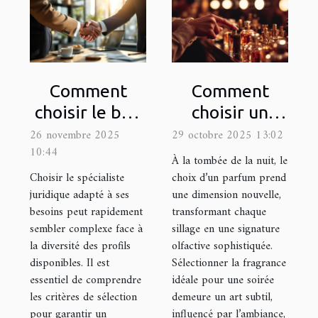
Comment
Comment
choisir le bon
choisir un
spécialiste
parfum pour
26 novembre 2025
29 octobre 2025 13:02
10:44
juridique pour
les occasions
À la tombée de la nuit, le
vos besoins ?
nocturnes ?
Choisir le spécialiste
choix d’un parfum prend
juridique adapté à ses
une dimension nouvelle,
besoins peut rapidement
transformant chaque
sembler complexe face à
sillage en une signature
la diversité des profils
olfactive sophistiquée.
disponibles. Il est
Sélectionner la fragrance
essentiel de comprendre
idéale pour une soirée
les critères de sélection
demeure un art subtil,
pour garantir un
influencé par l’ambiance,