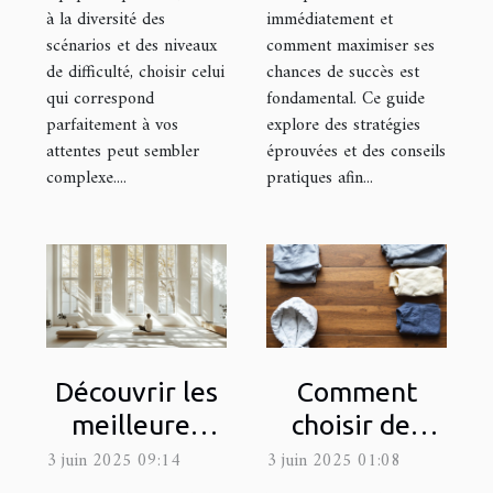
à la diversité des
immédiatement et
scénarios et des niveaux
comment maximiser ses
de difficulté, choisir celui
chances de succès est
qui correspond
fondamental. Ce guide
parfaitement à vos
explore des stratégies
attentes peut sembler
éprouvées et des conseils
complexe....
pratiques afin...
Découvrir les
Comment
meilleures
choisir des
méthodes
vêtements de
3 juin 2025 09:14
3 juin 2025 01:08
pour
seconde main