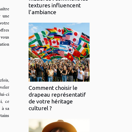
textures influencent
aître
l’ambiance
r une
votre
ffres
 vous
ation
fois,
veler
Comment choisir le
ui-ci
drapeau représentatif
i, ce
de votre héritage
 à sa
culturel ?
tains