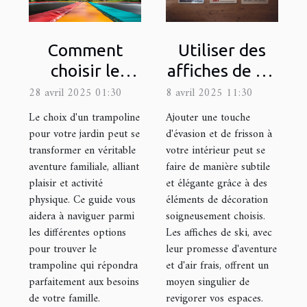
Comment
Utiliser des
choisir le
affiches de ski
trampoline
pour ajouter
28 avril 2025 01:30
8 avril 2025 11:30
idéal pour
une touche
Le choix d'un trampoline
Ajouter une touche
votre jardin
d'aventure à
pour votre jardin peut se
d'évasion et de frisson à
transformer en véritable
votre intérieur peut se
votre déco
aventure familiale, alliant
faire de manière subtile
plaisir et activité
et élégante grâce à des
physique. Ce guide vous
éléments de décoration
aidera à naviguer parmi
soigneusement choisis.
les différentes options
Les affiches de ski, avec
pour trouver le
leur promesse d'aventure
trampoline qui répondra
et d'air frais, offrent un
parfaitement aux besoins
moyen singulier de
de votre famille.
revigorer vos espaces.