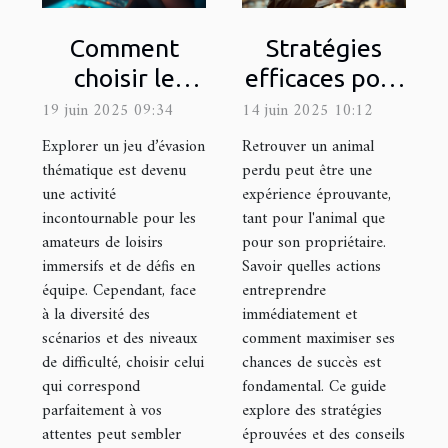
Comment
Stratégies
choisir le
efficaces pour
meilleur jeu
la recherche
19 juin 2025 09:34
14 juin 2025 10:12
d'évasion
d'animaux
Explorer un jeu d’évasion
Retrouver un animal
thématique
perdus
thématique est devenu
perdu peut être une
une activité
expérience éprouvante,
pour votre
incontournable pour les
tant pour l'animal que
prochaine
amateurs de loisirs
pour son propriétaire.
sortie
immersifs et de défis en
Savoir quelles actions
équipe. Cependant, face
entreprendre
à la diversité des
immédiatement et
scénarios et des niveaux
comment maximiser ses
de difficulté, choisir celui
chances de succès est
qui correspond
fondamental. Ce guide
parfaitement à vos
explore des stratégies
attentes peut sembler
éprouvées et des conseils