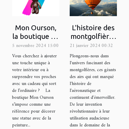
L'histoire des
Mon Ourson,
montgolfières
la boutique en
et leur
ligne de
21 janvier 2024 00:32
5 novembre 2024 15:00
utilisation
référence
Plongeons-nous dans
Vous cherchez à ajouter
moderne dans
pour décorer
l'univers fascinant des
une touche unique à
montgolfières, ces géants
votre intérieur ou à
la publicité
une statue
des airs qui ont marqué
surprendre vos proches
avec de la
l'histoire de
avec un cadeau qui sort
peinture !
l'aéronautique et
de l’ordinaire ? La
continuent d'émerveiller.
boutique Mon Ourson
De leur invention
s’impose comme une
révolutionnaire à leur
référence pour décorer
utilisation audacieuse
une statue avec de la
dans le domaine de la
peinture...