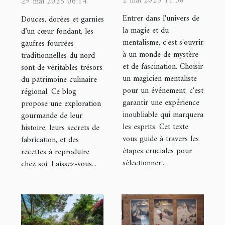
2 mai 2025 11:38
29 mai 2025 06:14
mentaliste
fourrées
Entrer dans l'univers de
Douces, dorées et garnies
pour éblouir
traditionnelles
la magie et du
d’un cœur fondant, les
mentalisme, c'est s'ouvrir
gaufres fourrées
vos
du nord
à un monde de mystère
traditionnelles du nord
événements
et de fascination. Choisir
sont de véritables trésors
un magicien mentaliste
du patrimoine culinaire
pour un événement, c'est
régional. Ce blog
garantir une expérience
propose une exploration
inoubliable qui marquera
gourmande de leur
les esprits. Cet texte
histoire, leurs secrets de
vous guide à travers les
fabrication, et des
étapes cruciales pour
recettes à reproduire
sélectionner...
chez soi. Laissez-vous...