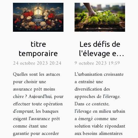
Les défis de
titre
l'élevage en
temporaire
milieu urbain :
9 octobre 2023 19:59
24 octobre 2023 20:24
quel matériel
L’urbanisation croissante
Quelles sont les astuces
utiliser ?
a entraîné une
pour choisir une
diversification des
assurance prêt moins
approches de l’élevage.
chère ? Aujourd’hui, pour
Dans ce contexte,
effectuer toute opération
l’élevage en milieu urbain
d’emprunt, les banques
a émergé comme une
exigent l’assurance prêt
solution viable répondant
comme étant une
aux besoins alimentaires
garantie pour accorder