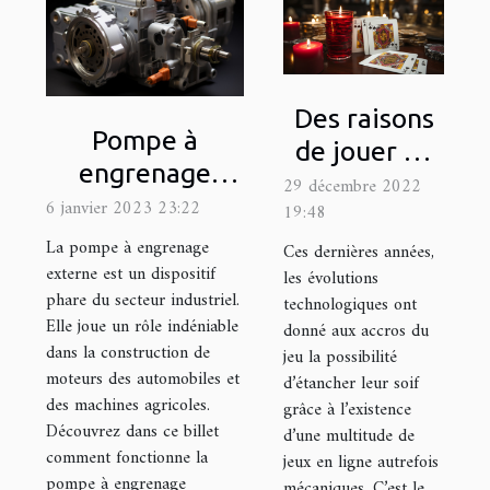
Des raisons
Pompe à
de jouer au
engrenage
blackjack
29 décembre 2022
externe : quel
6 janvier 2023 23:22
19:48
est son
La pompe à engrenage
Ces dernières années,
fonctionnement
externe est un dispositif
les évolutions
phare du secteur industriel.
?
technologiques ont
Elle joue un rôle indéniable
donné aux accros du
dans la construction de
jeu la possibilité
moteurs des automobiles et
d’étancher leur soif
des machines agricoles.
grâce à l’existence
Découvrez dans ce billet
d’une multitude de
comment fonctionne la
jeux en ligne autrefois
pompe à engrenage
mécaniques. C’est le