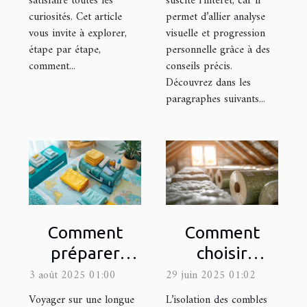
satisfaire toutes les
suscite l’intérêt, car il
curiosités. Cet article
permet d’allier analyse
vous invite à explorer,
visuelle et progression
étape par étape,
personnelle grâce à des
comment...
conseils précis.
Découvrez dans les
paragraphes suivants...
Comment
Comment
préparer
choisir
efficacement
l'isolant idéal
3 août 2025 01:00
29 juin 2025 01:02
sa valise pour
pour votre
Voyager sur une longue
L’isolation des combles