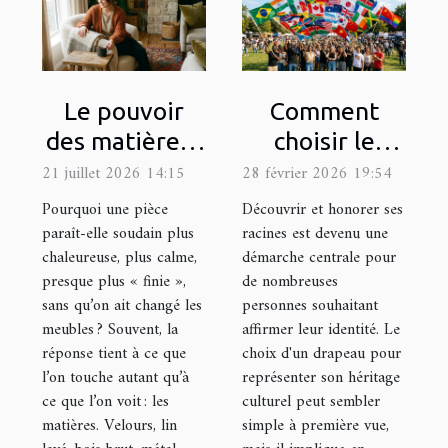
Le pouvoir
Comment
des matières :
choisir le
comment les
drapeau
21 juillet 2026 14:15
28 février 2026 19:54
textures
représentatif
Pourquoi une pièce
Découvrir et honorer ses
influencent
de votre
paraît-elle soudain plus
racines est devenu une
chaleureuse, plus calme,
démarche centrale pour
l’ambiance
héritage
presque plus « finie »,
de nombreuses
culturel ?
sans qu’on ait changé les
personnes souhaitant
meubles ? Souvent, la
affirmer leur identité. Le
réponse tient à ce que
choix d'un drapeau pour
l’on touche autant qu’à
représenter son héritage
ce que l’on voit : les
culturel peut sembler
matières. Velours, lin
simple à première vue,