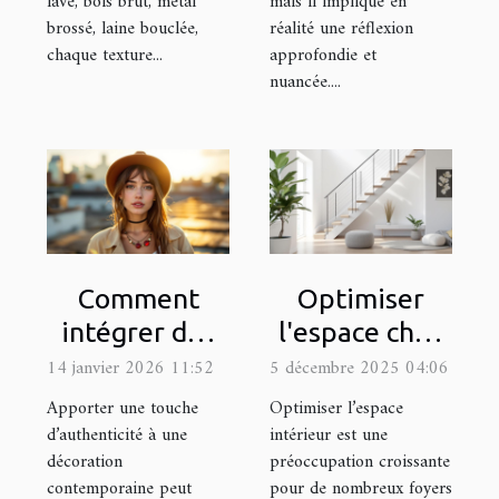
lavé, bois brut, métal
mais il implique en
brossé, laine bouclée,
réalité une réflexion
chaque texture...
approfondie et
nuancée....
Comment
Optimiser
intégrer des
l'espace chez
accessoires
soi : est-ce
14 janvier 2026 11:52
5 décembre 2025 04:06
vintage dans
possible avec
Apporter une touche
Optimiser l’espace
un style
un monte-
d’authenticité à une
intérieur est une
décoration
préoccupation croissante
moderne ?
escalier ?
contemporaine peut
pour de nombreux foyers