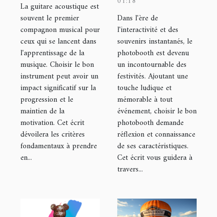
01:18
guitare
idéal pour
La guitare acoustique est
acoustique
votre
souvent le premier
Dans l'ère de
compagnon musical pour
l'interactivité et des
pour
prochain
ceux qui se lancent dans
souvenirs instantanés, le
débutants
événement
l'apprentissage de la
photobooth est devenu
musique. Choisir le bon
un incontournable des
instrument peut avoir un
festivités. Ajoutant une
impact significatif sur la
touche ludique et
progression et le
mémorable à tout
maintien de la
événement, choisir le bon
motivation. Cet écrit
photobooth demande
dévoilera les critères
réflexion et connaissance
fondamentaux à prendre
de ses caractéristiques.
en...
Cet écrit vous guidera à
travers...