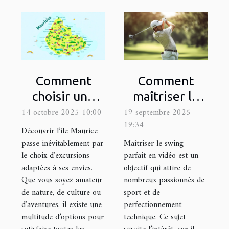
Comment
Comment
choisir une
maîtriser le
excursion
swing parfait
14 octobre 2025 10:00
19 septembre 2025
19:34
adaptée à vos
en vidéo ?
Découvrir l’île Maurice
intérêts à
passe inévitablement par
Maîtriser le swing
le choix d’excursions
parfait en vidéo est un
Maurice ?
adaptées à ses envies.
objectif qui attire de
Que vous soyez amateur
nombreux passionnés de
de nature, de culture ou
sport et de
d’aventures, il existe une
perfectionnement
multitude d’options pour
technique. Ce sujet