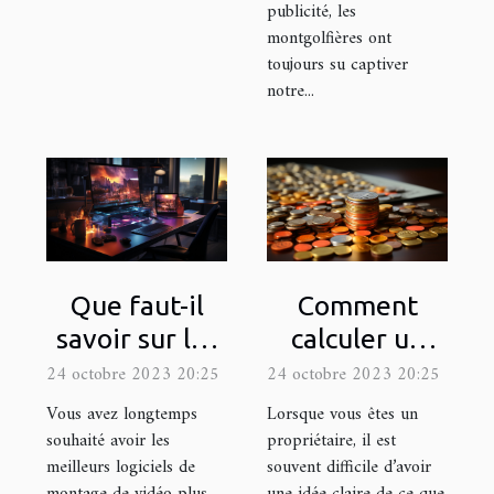
publicité, les
montgolfières ont
toujours su captiver
notre...
Que faut-il
Comment
savoir sur les
calculer un
logiciels de
rendement
24 octobre 2023 20:25
24 octobre 2023 20:25
montage de
locatif ?
Vous avez longtemps
Lorsque vous êtes un
vidéo ?
souhaité avoir les
propriétaire, il est
meilleurs logiciels de
souvent difficile d’avoir