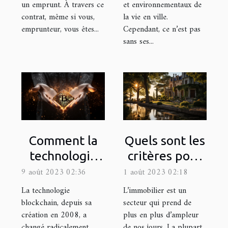
et environnementaux de
un emprunt. À travers ce
la vie en ville.
contrat, même si vous,
Cependant, ce n’est pas
emprunteur, vous êtes...
sans ses...
Comment la
Quels sont les
technologie
critères pour
blockchain
être éligible à
9 août 2023 02:36
1 août 2023 02:18
change le
la Loi Pinel
La technologie
L’immobilier est un
monde de la
dans le
blockchain, depuis sa
secteur qui prend de
création en 2008, a
plus en plus d’ampleur
finance
département
changé radicalement
de nos jours. La plupart