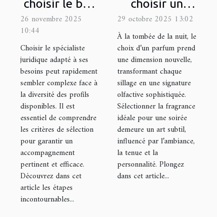
choisir le bon
choisir un
spécialiste
parfum pour
26 novembre 2025
29 octobre 2025 13:02
10:44
juridique pour
les occasions
À la tombée de la nuit, le
vos besoins ?
nocturnes ?
Choisir le spécialiste
choix d’un parfum prend
juridique adapté à ses
une dimension nouvelle,
besoins peut rapidement
transformant chaque
sembler complexe face à
sillage en une signature
la diversité des profils
olfactive sophistiquée.
disponibles. Il est
Sélectionner la fragrance
essentiel de comprendre
idéale pour une soirée
les critères de sélection
demeure un art subtil,
pour garantir un
influencé par l’ambiance,
accompagnement
la tenue et la
pertinent et efficace.
personnalité. Plongez
Découvrez dans cet
dans cet article...
article les étapes
incontournables...