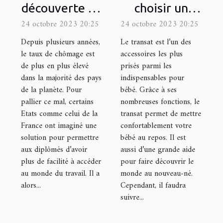
découverte du
choisir un
site
transat ?
24 octobre 2023 20:25
24 octobre 2023 20:25
loiretcher.com
Depuis plusieurs années,
Le transat est l’un des
le taux de chômage est
accessoires les plus
de plus en plus élevé
prisés parmi les
dans la majorité des pays
indispensables pour
de la planète. Pour
bébé. Grâce à ses
pallier ce mal, certains
nombreuses fonctions, le
Etats comme celui de la
transat permet de mettre
France ont imaginé une
confortablement votre
solution pour permettre
bébé au repos. Il est
aux diplômés d’avoir
aussi d’une grande aide
plus de facilité à accéder
pour faire découvrir le
au monde du travail. Il a
monde au nouveau-né.
alors...
Cependant, il faudra
suivre...