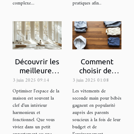
complexe....
pratiques afin...
Découvrir les
Comment
meilleures
choisir des
méthodes
vêtements de
3 juin 2025 09:14
3 juin 2025 01:08
pour
seconde main
Optimiser l'espace de la
Les vêtements de
optimiser
pour bébés
maison est souvent la
seconde main pour bébés
clef d’un intérieur
gagnent en popularité
l'espace de
harmonieux et
auprès des parents
votre maison
fonctionnel. Que vous
soucieux à la fois de leur
viviez dans un petit
budget et de