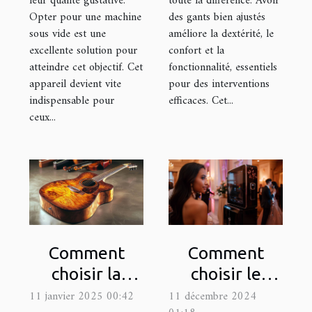
leur qualité gustative.
toute la différence. Avoir
Opter pour une machine
des gants bien ajustés
sous vide est une
améliore la dextérité, le
excellente solution pour
confort et la
atteindre cet objectif. Cet
fonctionnalité, essentiels
appareil devient vite
pour des interventions
indispensable pour
efficaces. Cet...
ceux...
Comment
Comment
choisir la
choisir le
meilleure
photobooth
11 janvier 2025 00:42
11 décembre 2024