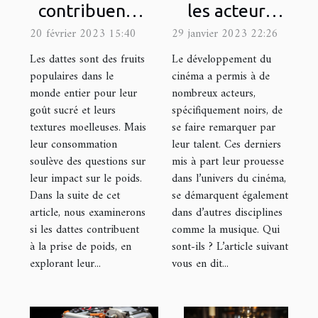
contribuent-
les acteurs
elles à la prise
noirs français
20 février 2023 15:40
29 janvier 2023 22:26
de poids ?
les plus
Les dattes sont des fruits
Le développement du
célèbres ?
populaires dans le
cinéma a permis à de
monde entier pour leur
nombreux acteurs,
goût sucré et leurs
spécifiquement noirs, de
textures moelleuses. Mais
se faire remarquer par
leur consommation
leur talent. Ces derniers
soulève des questions sur
mis à part leur prouesse
leur impact sur le poids.
dans l’univers du cinéma,
Dans la suite de cet
se démarquent également
article, nous examinerons
dans d’autres disciplines
si les dattes contribuent
comme la musique. Qui
à la prise de poids, en
sont-ils ? L’article suivant
explorant leur...
vous en dit...