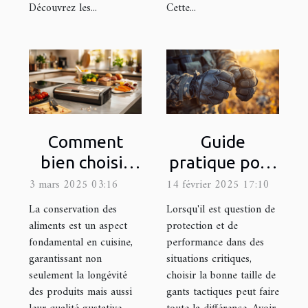
Découvrez les...
Cette...
Comment
Guide
bien choisir
pratique pour
une machine
choisir la taille
3 mars 2025 03:16
14 février 2025 17:10
sous vide pour
appropriée de
La conservation des
Lorsqu'il est question de
votre cuisine
gants
aliments est un aspect
protection et de
fondamental en cuisine,
performance dans des
tactiques
garantissant non
situations critiques,
seulement la longévité
choisir la bonne taille de
des produits mais aussi
gants tactiques peut faire