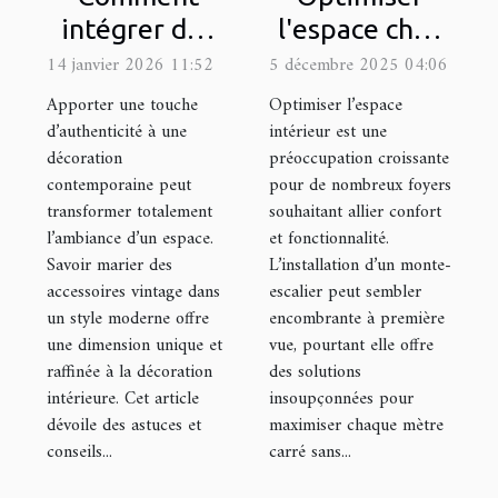
intégrer des
l'espace chez
accessoires
soi : est-ce
14 janvier 2026 11:52
5 décembre 2025 04:06
vintage dans
possible avec
Apporter une touche
Optimiser l’espace
un style
un monte-
d’authenticité à une
intérieur est une
décoration
préoccupation croissante
moderne ?
escalier ?
contemporaine peut
pour de nombreux foyers
transformer totalement
souhaitant allier confort
l’ambiance d’un espace.
et fonctionnalité.
Savoir marier des
L’installation d’un monte-
accessoires vintage dans
escalier peut sembler
un style moderne offre
encombrante à première
une dimension unique et
vue, pourtant elle offre
raffinée à la décoration
des solutions
intérieure. Cet article
insoupçonnées pour
dévoile des astuces et
maximiser chaque mètre
conseils...
carré sans...