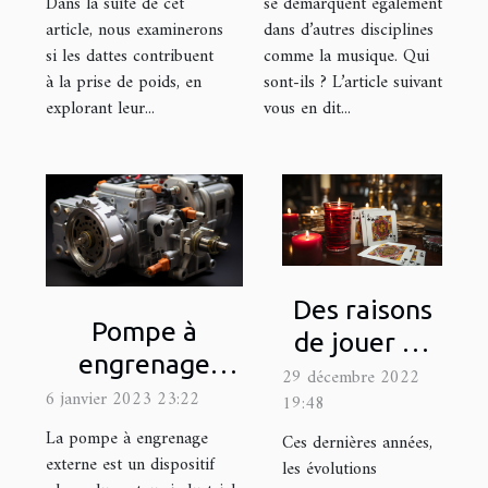
Dans la suite de cet
se démarquent également
article, nous examinerons
dans d’autres disciplines
si les dattes contribuent
comme la musique. Qui
à la prise de poids, en
sont-ils ? L’article suivant
explorant leur...
vous en dit...
Des raisons
Pompe à
de jouer au
engrenage
blackjack
29 décembre 2022
externe : quel
6 janvier 2023 23:22
19:48
est son
La pompe à engrenage
Ces dernières années,
fonctionnement
externe est un dispositif
les évolutions