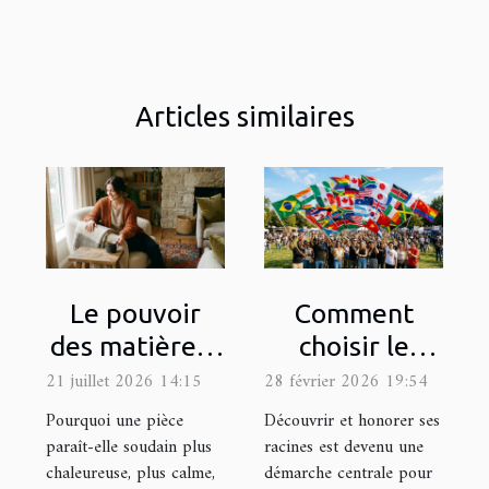
Articles similaires
Le pouvoir
Comment
des matières :
choisir le
comment les
drapeau
21 juillet 2026 14:15
28 février 2026 19:54
textures
représentatif
Pourquoi une pièce
Découvrir et honorer ses
influencent
de votre
paraît-elle soudain plus
racines est devenu une
chaleureuse, plus calme,
démarche centrale pour
l’ambiance
héritage