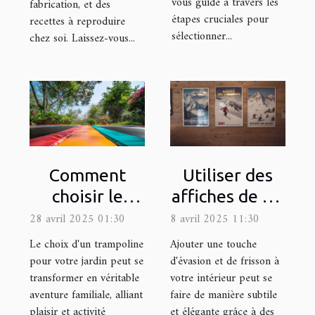
vous guide à travers les
fabrication, et des
étapes cruciales pour
recettes à reproduire
sélectionner...
chez soi. Laissez-vous...
Comment
Utiliser des
choisir le
affiches de ski
trampoline
pour ajouter
28 avril 2025 01:30
8 avril 2025 11:30
idéal pour
une touche
Le choix d'un trampoline
Ajouter une touche
votre jardin
d'aventure à
pour votre jardin peut se
d'évasion et de frisson à
transformer en véritable
votre intérieur peut se
votre déco
aventure familiale, alliant
faire de manière subtile
plaisir et activité
et élégante grâce à des