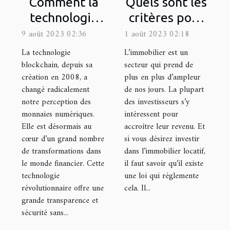
Comment la
Quels sont les
technologie
critères pour
blockchain
être éligible à
9 août 2023 02:36
1 août 2023 02:18
change le
la Loi Pinel
La technologie
L’immobilier est un
monde de la
dans le
blockchain, depuis sa
secteur qui prend de
création en 2008, a
plus en plus d’ampleur
finance
département
changé radicalement
de nos jours. La plupart
de la Gironde
notre perception des
des investisseurs s’y
?
monnaies numériques.
intéressent pour
Elle est désormais au
accroître leur revenu. Et
cœur d’un grand nombre
si vous désirez investir
de transformations dans
dans l’immobilier locatif,
le monde financier. Cette
il faut savoir qu’il existe
technologie
une loi qui réglemente
révolutionnaire offre une
cela. Il...
grande transparence et
sécurité sans...