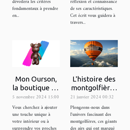
dévoilera les critères
réflexion et connaissance
fondamentaux à prendre
de ses caractéristiques.
en...
Cet écrit vous guidera à
travers...
L'histoire des
Mon Ourson,
montgolfières
la boutique en
et leur
ligne de
21 janvier 2024 00:32
5 novembre 2024 15:00
utilisation
référence
Plongeons-nous dans
Vous cherchez à ajouter
moderne dans
pour décorer
l'univers fascinant des
une touche unique à
montgolfières, ces géants
votre intérieur ou à
la publicité
une statue
des airs qui ont marqué
surprendre vos proches