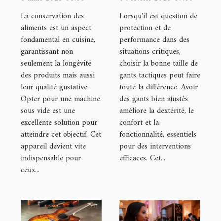
sous vide pour
appropriée de
La conservation des
Lorsqu'il est question de
votre cuisine
gants
aliments est un aspect
protection et de
fondamental en cuisine,
performance dans des
tactiques
garantissant non
situations critiques,
seulement la longévité
choisir la bonne taille de
des produits mais aussi
gants tactiques peut faire
leur qualité gustative.
toute la différence. Avoir
Opter pour une machine
des gants bien ajustés
sous vide est une
améliore la dextérité, le
excellente solution pour
confort et la
atteindre cet objectif. Cet
fonctionnalité, essentiels
appareil devient vite
pour des interventions
indispensable pour
efficaces. Cet...
ceux...