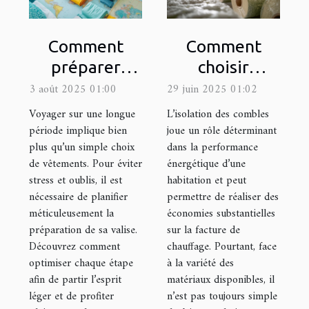
Comment
Comment
préparer
choisir
efficacement
l'isolant idéal
3 août 2025 01:00
29 juin 2025 01:02
sa valise pour
pour votre
Voyager sur une longue
L’isolation des combles
un long
grenier ?
période implique bien
joue un rôle déterminant
plus qu’un simple choix
dans la performance
voyage ?
de vêtements. Pour éviter
énergétique d’une
stress et oublis, il est
habitation et peut
nécessaire de planifier
permettre de réaliser des
méticuleusement la
économies substantielles
préparation de sa valise.
sur la facture de
Découvrez comment
chauffage. Pourtant, face
optimiser chaque étape
à la variété des
afin de partir l’esprit
matériaux disponibles, il
léger et de profiter
n’est pas toujours simple