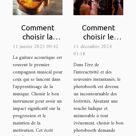
Comment
Comment
choisir la
choisir le
meilleure
photobooth
11 janvier 2025 00:42
11 décembre 2024
01:18
guitare
idéal pour
La guitare acoustique est
acoustique
votre
souvent le premier
Dans l'ère de
compagnon musical pour
l'interactivité et des
pour
prochain
ceux qui se lancent dans
souvenirs instantanés, le
débutants
événement
l'apprentissage de la
photobooth est devenu
musique. Choisir le bon
un incontournable des
instrument peut avoir un
festivités. Ajoutant une
impact significatif sur la
touche ludique et
progression et le
mémorable à tout
maintien de la
événement, choisir le bon
motivation. Cet écrit
photobooth demande