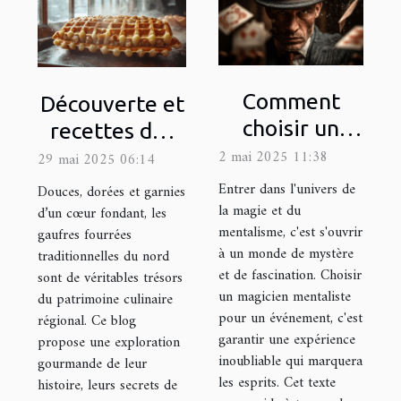
Comment
Découverte et
choisir un
recettes des
magicien
gaufres
2 mai 2025 11:38
29 mai 2025 06:14
mentaliste
fourrées
Entrer dans l'univers de
Douces, dorées et garnies
pour éblouir
traditionnelles
la magie et du
d’un cœur fondant, les
mentalisme, c'est s'ouvrir
gaufres fourrées
vos
du nord
à un monde de mystère
traditionnelles du nord
événements
et de fascination. Choisir
sont de véritables trésors
un magicien mentaliste
du patrimoine culinaire
pour un événement, c'est
régional. Ce blog
garantir une expérience
propose une exploration
inoubliable qui marquera
gourmande de leur
les esprits. Cet texte
histoire, leurs secrets de