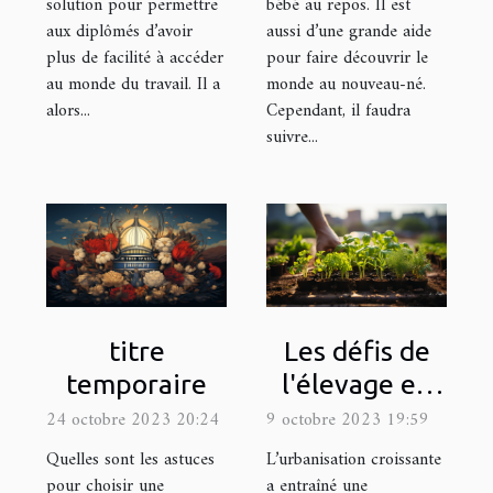
solution pour permettre
bébé au repos. Il est
aux diplômés d’avoir
aussi d’une grande aide
plus de facilité à accéder
pour faire découvrir le
au monde du travail. Il a
monde au nouveau-né.
alors...
Cependant, il faudra
suivre...
Les défis de
titre
l'élevage en
temporaire
milieu urbain :
9 octobre 2023 19:59
24 octobre 2023 20:24
quel matériel
L’urbanisation croissante
Quelles sont les astuces
utiliser ?
a entraîné une
pour choisir une