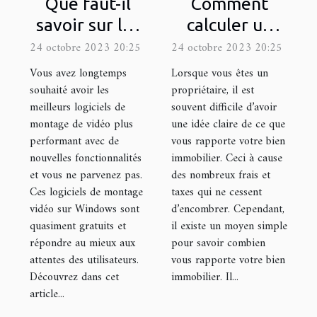
Que faut-il
Comment
savoir sur les
calculer un
logiciels de
rendement
24 octobre 2023 20:25
24 octobre 2023 20:25
montage de
locatif ?
Vous avez longtemps
Lorsque vous êtes un
vidéo ?
souhaité avoir les
propriétaire, il est
meilleurs logiciels de
souvent difficile d’avoir
montage de vidéo plus
une idée claire de ce que
performant avec de
vous rapporte votre bien
nouvelles fonctionnalités
immobilier. Ceci à cause
et vous ne parvenez pas.
des nombreux frais et
Ces logiciels de montage
taxes qui ne cessent
vidéo sur Windows sont
d’encombrer. Cependant,
quasiment gratuits et
il existe un moyen simple
répondre au mieux aux
pour savoir combien
attentes des utilisateurs.
vous rapporte votre bien
Découvrez dans cet
immobilier. Il...
article...