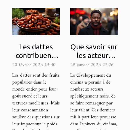
Les dattes
Que savoir sur
contribuent-
les acteurs
elles à la prise
noirs français
20 février 2023 15:40
29 janvier 2023 22:26
de poids ?
les plus
Les dattes sont des fruits
Le développement du
célèbres ?
populaires dans le
cinéma a permis à de
monde entier pour leur
nombreux acteurs,
goût sucré et leurs
spécifiquement noirs, de
textures moelleuses. Mais
se faire remarquer par
leur consommation
leur talent. Ces derniers
soulève des questions sur
mis à part leur prouesse
leur impact sur le poids.
dans l’univers du cinéma,