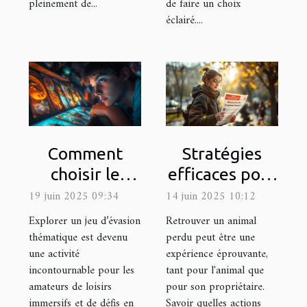
pleinement de...
de faire un choix
éclairé....
Comment
Stratégies
choisir le
efficaces pour
meilleur jeu
la recherche
19 juin 2025 09:34
14 juin 2025 10:12
d'évasion
d'animaux
Explorer un jeu d’évasion
Retrouver un animal
thématique
perdus
thématique est devenu
perdu peut être une
une activité
expérience éprouvante,
pour votre
incontournable pour les
tant pour l'animal que
prochaine
amateurs de loisirs
pour son propriétaire.
sortie
immersifs et de défis en
Savoir quelles actions