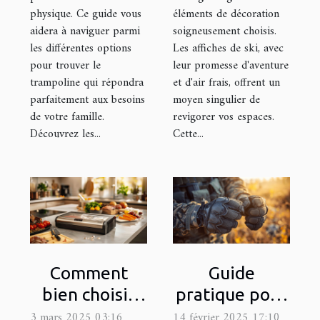
physique. Ce guide vous
éléments de décoration
aidera à naviguer parmi
soigneusement choisis.
les différentes options
Les affiches de ski, avec
pour trouver le
leur promesse d'aventure
trampoline qui répondra
et d'air frais, offrent un
parfaitement aux besoins
moyen singulier de
de votre famille.
revigorer vos espaces.
Découvrez les...
Cette...
Comment
Guide
bien choisir
pratique pour
une machine
choisir la taille
3 mars 2025 03:16
14 février 2025 17:10