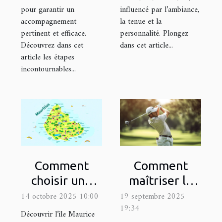
pour garantir un
influencé par l’ambiance,
accompagnement
la tenue et la
pertinent et efficace.
personnalité. Plongez
Découvrez dans cet
dans cet article...
article les étapes
incontournables...
Comment
Comment
choisir une
maîtriser le
excursion
swing parfait
14 octobre 2025 10:00
19 septembre 2025
19:34
adaptée à vos
en vidéo ?
Découvrir l’île Maurice