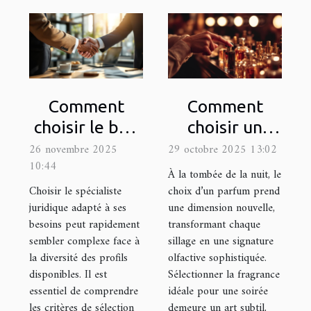
Comment
Comment
choisir le bon
choisir un
spécialiste
parfum pour
26 novembre 2025
29 octobre 2025 13:02
10:44
juridique pour
les occasions
À la tombée de la nuit, le
vos besoins ?
nocturnes ?
Choisir le spécialiste
choix d’un parfum prend
juridique adapté à ses
une dimension nouvelle,
besoins peut rapidement
transformant chaque
sembler complexe face à
sillage en une signature
la diversité des profils
olfactive sophistiquée.
disponibles. Il est
Sélectionner la fragrance
essentiel de comprendre
idéale pour une soirée
les critères de sélection
demeure un art subtil,