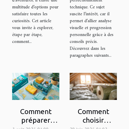
d’aventures, il existe une
perfectionnement
multitude d’options pour
technique. Ce sujet
satisfaire toutes les
suscite l’intérêt, car il
curiosités. Cet article
permet d’allier analyse
vous invite à explorer,
visuelle et progression
étape par étape,
personnelle grâce à des
comment...
conseils précis.
Découvrez dans les
paragraphes suivants...
Comment
Comment
préparer
choisir
efficacement
l'isolant idéal