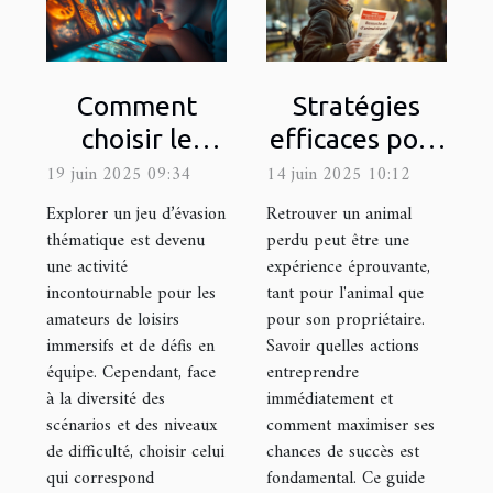
Comment
Stratégies
choisir le
efficaces pour
meilleur jeu
la recherche
19 juin 2025 09:34
14 juin 2025 10:12
d'évasion
d'animaux
Explorer un jeu d’évasion
Retrouver un animal
thématique
perdus
thématique est devenu
perdu peut être une
une activité
expérience éprouvante,
pour votre
incontournable pour les
tant pour l'animal que
prochaine
amateurs de loisirs
pour son propriétaire.
sortie
immersifs et de défis en
Savoir quelles actions
équipe. Cependant, face
entreprendre
à la diversité des
immédiatement et
scénarios et des niveaux
comment maximiser ses
de difficulté, choisir celui
chances de succès est
qui correspond
fondamental. Ce guide