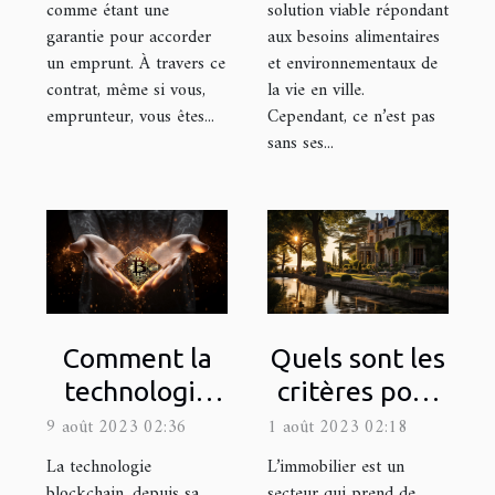
solution viable répondant
comme étant une
aux besoins alimentaires
garantie pour accorder
et environnementaux de
un emprunt. À travers ce
la vie en ville.
contrat, même si vous,
Cependant, ce n’est pas
emprunteur, vous êtes...
sans ses...
Comment la
Quels sont les
technologie
critères pour
blockchain
être éligible à
9 août 2023 02:36
1 août 2023 02:18
change le
la Loi Pinel
La technologie
L’immobilier est un
monde de la
dans le
blockchain, depuis sa
secteur qui prend de