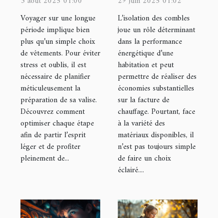
3 août 2025 01:00
29 juin 2025 01:02
sa valise pour
pour votre
Voyager sur une longue
L’isolation des combles
un long
grenier ?
période implique bien
joue un rôle déterminant
plus qu’un simple choix
dans la performance
voyage ?
de vêtements. Pour éviter
énergétique d’une
stress et oublis, il est
habitation et peut
nécessaire de planifier
permettre de réaliser des
méticuleusement la
économies substantielles
préparation de sa valise.
sur la facture de
Découvrez comment
chauffage. Pourtant, face
optimiser chaque étape
à la variété des
afin de partir l’esprit
matériaux disponibles, il
léger et de profiter
n’est pas toujours simple
pleinement de...
de faire un choix
éclairé....