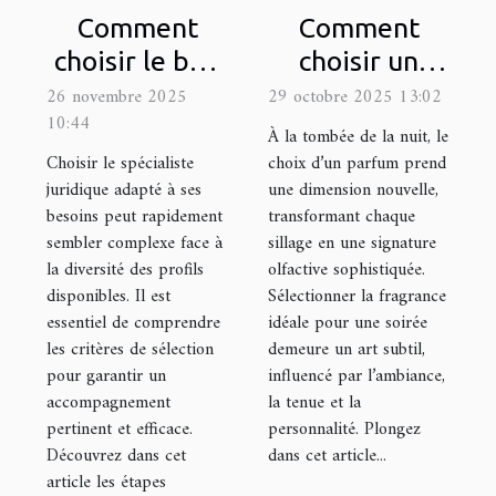
Comment
Comment
choisir le bon
choisir un
spécialiste
parfum pour
26 novembre 2025
29 octobre 2025 13:02
10:44
juridique pour
les occasions
À la tombée de la nuit, le
vos besoins ?
nocturnes ?
Choisir le spécialiste
choix d’un parfum prend
juridique adapté à ses
une dimension nouvelle,
besoins peut rapidement
transformant chaque
sembler complexe face à
sillage en une signature
la diversité des profils
olfactive sophistiquée.
disponibles. Il est
Sélectionner la fragrance
essentiel de comprendre
idéale pour une soirée
les critères de sélection
demeure un art subtil,
pour garantir un
influencé par l’ambiance,
accompagnement
la tenue et la
pertinent et efficace.
personnalité. Plongez
Découvrez dans cet
dans cet article...
article les étapes