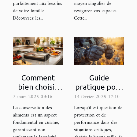
parfaitement aux besoins
moyen singulier de
de votre famille.
revigorer vos espaces.
Découvrez les...
Cette...
Comment
Guide
bien choisir
pratique pour
une machine
choisir la taille
3 mars 2025 03:16
14 février 2025 17:10
sous vide pour
appropriée de
La conservation des
Lorsqu'il est question de
votre cuisine
gants
aliments est un aspect
protection et de
fondamental en cuisine,
performance dans des
tactiques
garantissant non
situations critiques,