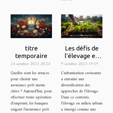
Les défis de
titre
l'élevage en
temporaire
milieu urbain :
9 octobre 2023 19:59
24 octobre 2023 20:24
quel matériel
L’urbanisation croissante
Quelles sont les astuces
utiliser ?
a entraîné une
pour choisir une
diversification des
assurance prêt moins
approches de l’élevage.
chère ? Aujourd’hui, pour
Dans ce contexte,
effectuer toute opération
l’élevage en milieu urbain
d’emprunt, les banques
a émergé comme une
exigent l’assurance prêt