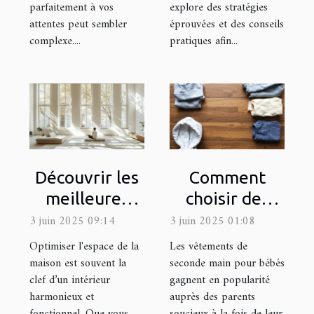
parfaitement à vos
explore des stratégies
attentes peut sembler
éprouvées et des conseils
complexe....
pratiques afin...
Découvrir les
Comment
meilleures
choisir des
méthodes
vêtements de
3 juin 2025 09:14
3 juin 2025 01:08
pour
seconde main
Optimiser l'espace de la
Les vêtements de
optimiser
pour bébés
maison est souvent la
seconde main pour bébés
clef d’un intérieur
gagnent en popularité
l'espace de
harmonieux et
auprès des parents
votre maison