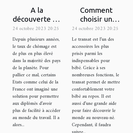
A la
Comment
découverte du
choisir un
site
transat ?
24 octobre 2023 20:25
24 octobre 2023 20:25
loiretcher.com
Depuis plusieurs années,
Le transat est l’un des
le taux de chômage est
accessoires les plus
de plus en plus élevé
prisés parmi les
dans la majorité des pays
indispensables pour
de la planète. Pour
bébé. Grâce à ses
pallier ce mal, certains
nombreuses fonctions, le
Etats comme celui de la
transat permet de mettre
France ont imaginé une
confortablement votre
solution pour permettre
bébé au repos. Il est
aux diplômés d’avoir
aussi d’une grande aide
plus de facilité à accéder
pour faire découvrir le
au monde du travail. Il a
monde au nouveau-né.
alors...
Cependant, il faudra
suivre...