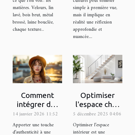
ce que l’on voit : les
culturel peut sembler
matières. Velours, lin
simple à première vue,
lavé, bois brut, métal
mais il implique en
brossé, laine bouclée,
réalité une réflexion
chaque texture...
approfondie et
nuancée....
Comment
Optimiser
intégrer des
l'espace chez
accessoires
soi : est-ce
14 janvier 2026 11:52
5 décembre 2025 04:06
vintage dans
possible avec
Apporter une touche
Optimiser l’espace
un style
un monte-
d’authenticité à une
intérieur est une