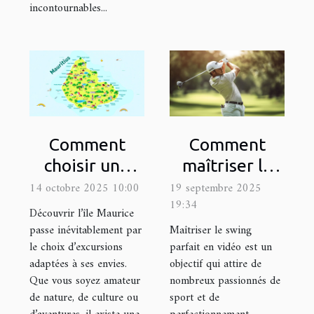
incontournables...
Comment
Comment
choisir une
maîtriser le
excursion
swing parfait
14 octobre 2025 10:00
19 septembre 2025
19:34
adaptée à vos
en vidéo ?
Découvrir l’île Maurice
intérêts à
passe inévitablement par
Maîtriser le swing
le choix d’excursions
parfait en vidéo est un
Maurice ?
adaptées à ses envies.
objectif qui attire de
Que vous soyez amateur
nombreux passionnés de
de nature, de culture ou
sport et de