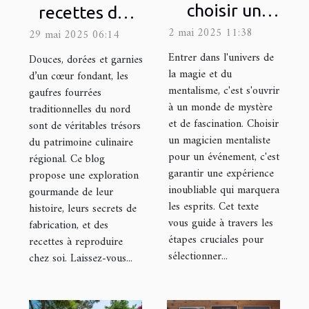
choisir un
recettes des
magicien
gaufres
2 mai 2025 11:38
29 mai 2025 06:14
mentaliste
fourrées
Entrer dans l'univers de
Douces, dorées et garnies
pour éblouir
traditionnelles
la magie et du
d’un cœur fondant, les
mentalisme, c'est s'ouvrir
gaufres fourrées
vos
du nord
à un monde de mystère
traditionnelles du nord
événements
et de fascination. Choisir
sont de véritables trésors
un magicien mentaliste
du patrimoine culinaire
pour un événement, c'est
régional. Ce blog
garantir une expérience
propose une exploration
inoubliable qui marquera
gourmande de leur
les esprits. Cet texte
histoire, leurs secrets de
vous guide à travers les
fabrication, et des
étapes cruciales pour
recettes à reproduire
sélectionner...
chez soi. Laissez-vous...