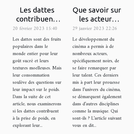
Les dattes
Que savoir sur
contribuent-
les acteurs
elles à la prise
noirs français
20 février 2023 15:40
29 janvier 2023 22:26
de poids ?
les plus
Les dattes sont des fruits
Le développement du
célèbres ?
populaires dans le
cinéma a permis à de
monde entier pour leur
nombreux acteurs,
goût sucré et leurs
spécifiquement noirs, de
textures moelleuses. Mais
se faire remarquer par
leur consommation
leur talent. Ces derniers
soulève des questions sur
mis à part leur prouesse
leur impact sur le poids.
dans l’univers du cinéma,
Dans la suite de cet
se démarquent également
article, nous examinerons
dans d’autres disciplines
si les dattes contribuent
comme la musique. Qui
à la prise de poids, en
sont-ils ? L’article suivant
explorant leur...
vous en dit...