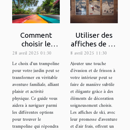
Comment
Utiliser des
choisir le
affiches de ski
trampoline
pour ajouter
28 avril 2025 01:30
8 avril 2025 11:30
idéal pour
une touche
Le choix d'un trampoline
Ajouter une touche
votre jardin
d'aventure à
pour votre jardin peut se
d'évasion et de frisson à
transformer en véritable
votre intérieur peut se
votre déco
aventure familiale, alliant
faire de manière subtile
plaisir et activité
et élégante grâce à des
physique. Ce guide vous
éléments de décoration
aidera à naviguer parmi
soigneusement choisis.
les différentes options
Les affiches de ski, avec
pour trouver le
leur promesse d'aventure
trampoline qui répondra
et d'air frais, offrent un