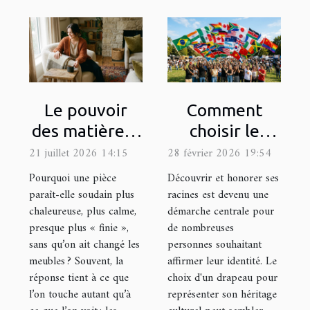
Le pouvoir
Comment
des matières :
choisir le
comment les
drapeau
21 juillet 2026 14:15
28 février 2026 19:54
textures
représentatif
Pourquoi une pièce
Découvrir et honorer ses
influencent
de votre
paraît-elle soudain plus
racines est devenu une
chaleureuse, plus calme,
démarche centrale pour
l’ambiance
héritage
presque plus « finie »,
de nombreuses
culturel ?
sans qu’on ait changé les
personnes souhaitant
meubles ? Souvent, la
affirmer leur identité. Le
réponse tient à ce que
choix d'un drapeau pour
l’on touche autant qu’à
représenter son héritage