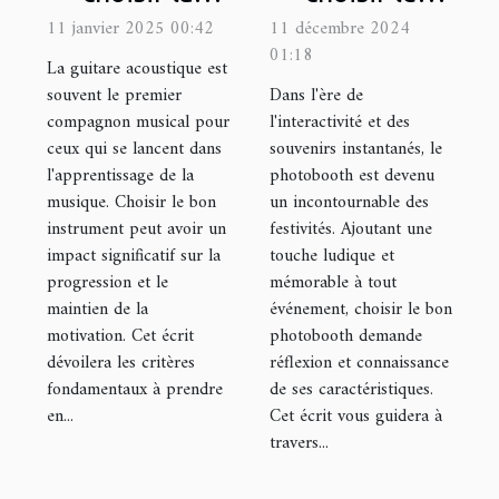
meilleure
photobooth
11 janvier 2025 00:42
11 décembre 2024
01:18
guitare
idéal pour
La guitare acoustique est
acoustique
votre
souvent le premier
Dans l'ère de
compagnon musical pour
l'interactivité et des
pour
prochain
ceux qui se lancent dans
souvenirs instantanés, le
débutants
événement
l'apprentissage de la
photobooth est devenu
musique. Choisir le bon
un incontournable des
instrument peut avoir un
festivités. Ajoutant une
impact significatif sur la
touche ludique et
progression et le
mémorable à tout
maintien de la
événement, choisir le bon
motivation. Cet écrit
photobooth demande
dévoilera les critères
réflexion et connaissance
fondamentaux à prendre
de ses caractéristiques.
en...
Cet écrit vous guidera à
travers...