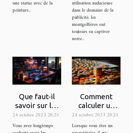
utilisation audacieuse
une statue avec de la
dans le domaine de la
peinture...
publicité, les
montgolfières ont
toujours su captiver
notre...
Que faut-il
Comment
savoir sur les
calculer un
logiciels de
rendement
24 octobre 2023 20:25
24 octobre 2023 20:25
montage de
locatif ?
Vous avez longtemps
Lorsque vous êtes un
vidéo ?
souhaité avoir les
propriétaire, il est