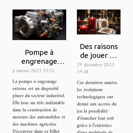
Des raisons
Pompe à
de jouer au
engrenage
blackjack
29 décembre 2022
externe : quel
6 janvier 2023 23:22
19:48
est son
La pompe à engrenage
Ces dernières années,
fonctionnement
externe est un dispositif
les évolutions
phare du secteur industriel.
?
technologiques ont
Elle joue un rôle indéniable
donné aux accros du
dans la construction de
jeu la possibilité
moteurs des automobiles et
d’étancher leur soif
des machines agricoles.
grâce à l’existence
Découvrez dans ce billet
d’une multitude de