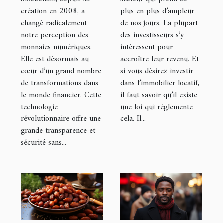
création en 2008, a
plus en plus d’ampleur
finance
département
changé radicalement
de nos jours. La plupart
de la Gironde
notre perception des
des investisseurs s’y
?
monnaies numériques.
intéressent pour
Elle est désormais au
accroître leur revenu. Et
cœur d’un grand nombre
si vous désirez investir
de transformations dans
dans l’immobilier locatif,
le monde financier. Cette
il faut savoir qu’il existe
technologie
une loi qui réglemente
révolutionnaire offre une
cela. Il...
grande transparence et
sécurité sans...