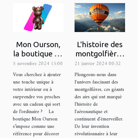
L'histoire des
Mon Ourson,
montgolfières
la boutique en
et leur
ligne de
21 janvier 2024 00:32
5 novembre 2024 15:00
utilisation
référence
Plongeons-nous dans
Vous cherchez à ajouter
moderne dans
pour décorer
l'univers fascinant des
une touche unique à
montgolfières, ces géants
votre intérieur ou à
la publicité
une statue
des airs qui ont marqué
surprendre vos proches
avec de la
l'histoire de
avec un cadeau qui sort
peinture !
l'aéronautique et
de l’ordinaire ? La
continuent d'émerveiller.
boutique Mon Ourson
De leur invention
s’impose comme une
révolutionnaire à leur
référence pour décorer