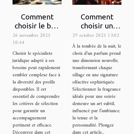
Comment
Comment
choisir le bon
choisir un
spécialiste
parfum pour
26 novembre 2025
29 octobre 2025 13:02
10:44
juridique pour
les occasions
À la tombée de la nuit, le
vos besoins ?
nocturnes ?
Choisir le spécialiste
choix d’un parfum prend
juridique adapté à ses
une dimension nouvelle,
besoins peut rapidement
transformant chaque
sembler complexe face à
sillage en une signature
la diversité des profils
olfactive sophistiquée.
disponibles. Il est
Sélectionner la fragrance
essentiel de comprendre
idéale pour une soirée
les critères de sélection
demeure un art subtil,
pour garantir un
influencé par l’ambiance,
accompagnement
la tenue et la
pertinent et efficace.
personnalité. Plongez
Découvrez dans cet
dans cet article...