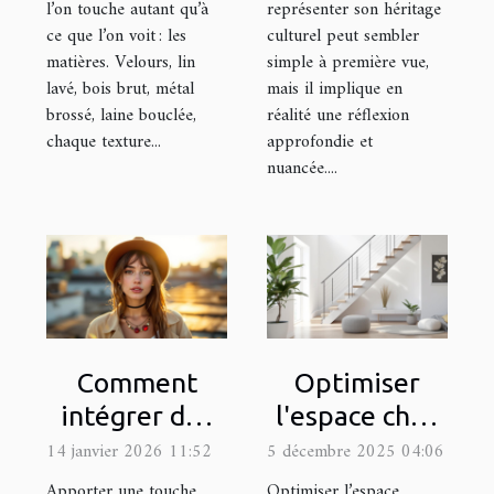
l’on touche autant qu’à
représenter son héritage
ce que l’on voit : les
culturel peut sembler
matières. Velours, lin
simple à première vue,
lavé, bois brut, métal
mais il implique en
brossé, laine bouclée,
réalité une réflexion
chaque texture...
approfondie et
nuancée....
Comment
Optimiser
intégrer des
l'espace chez
accessoires
soi : est-ce
14 janvier 2026 11:52
5 décembre 2025 04:06
vintage dans
possible avec
Apporter une touche
Optimiser l’espace