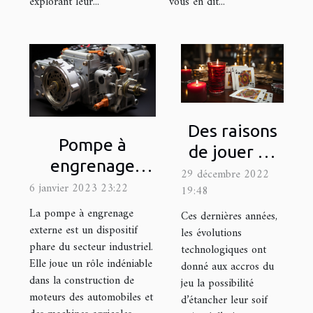
explorant leur...
vous en dit...
Des raisons
Pompe à
de jouer au
engrenage
blackjack
29 décembre 2022
externe : quel
6 janvier 2023 23:22
19:48
est son
La pompe à engrenage
Ces dernières années,
fonctionnement
externe est un dispositif
les évolutions
phare du secteur industriel.
?
technologiques ont
Elle joue un rôle indéniable
donné aux accros du
dans la construction de
jeu la possibilité
moteurs des automobiles et
d’étancher leur soif