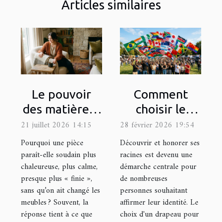
Articles similaires
Le pouvoir
Comment
des matières :
choisir le
comment les
drapeau
21 juillet 2026 14:15
28 février 2026 19:54
textures
représentatif
Pourquoi une pièce
Découvrir et honorer ses
influencent
de votre
paraît-elle soudain plus
racines est devenu une
chaleureuse, plus calme,
démarche centrale pour
l’ambiance
héritage
presque plus « finie »,
de nombreuses
culturel ?
sans qu’on ait changé les
personnes souhaitant
meubles ? Souvent, la
affirmer leur identité. Le
réponse tient à ce que
choix d'un drapeau pour