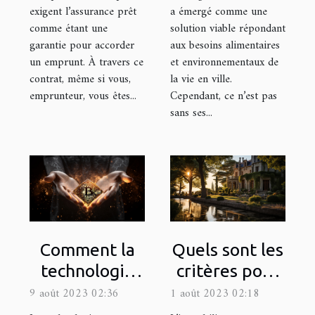
a émergé comme une
exigent l’assurance prêt
solution viable répondant
comme étant une
aux besoins alimentaires
garantie pour accorder
et environnementaux de
un emprunt. À travers ce
la vie en ville.
contrat, même si vous,
Cependant, ce n’est pas
emprunteur, vous êtes...
sans ses...
Comment la
Quels sont les
technologie
critères pour
blockchain
être éligible à
9 août 2023 02:36
1 août 2023 02:18
change le
la Loi Pinel