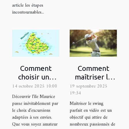
article les étapes
incontournables...
Comment
Comment
choisir une
maîtriser le
excursion
swing parfait
14 octobre 2025 10:00
19 septembre 2025
19:34
adaptée à vos
en vidéo ?
Découvrir l’île Maurice
intérêts à
passe inévitablement par
Maîtriser le swing
le choix d’excursions
parfait en vidéo est un
Maurice ?
adaptées à ses envies.
objectif qui attire de
Que vous soyez amateur
nombreux passionnés de