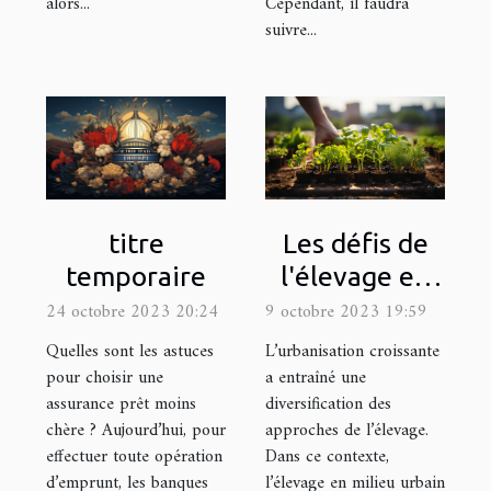
alors...
Cependant, il faudra
suivre...
Les défis de
titre
l'élevage en
temporaire
milieu urbain :
9 octobre 2023 19:59
24 octobre 2023 20:24
quel matériel
L’urbanisation croissante
Quelles sont les astuces
utiliser ?
a entraîné une
pour choisir une
diversification des
assurance prêt moins
approches de l’élevage.
chère ? Aujourd’hui, pour
Dans ce contexte,
effectuer toute opération
l’élevage en milieu urbain
d’emprunt, les banques