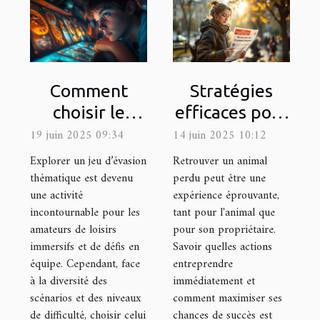
Comment
Stratégies
choisir le
efficaces pour
meilleur jeu
la recherche
19 juin 2025 09:34
14 juin 2025 10:12
d'évasion
d'animaux
Explorer un jeu d’évasion
Retrouver un animal
thématique
perdus
thématique est devenu
perdu peut être une
une activité
expérience éprouvante,
pour votre
incontournable pour les
tant pour l'animal que
prochaine
amateurs de loisirs
pour son propriétaire.
sortie
immersifs et de défis en
Savoir quelles actions
équipe. Cependant, face
entreprendre
à la diversité des
immédiatement et
scénarios et des niveaux
comment maximiser ses
de difficulté, choisir celui
chances de succès est