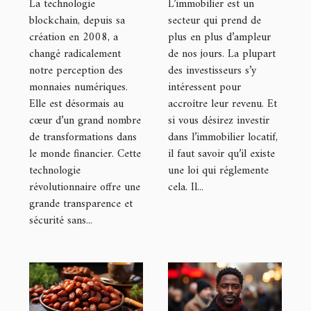
La technologie
L’immobilier est un
monde de la
dans le
blockchain, depuis sa
secteur qui prend de
création en 2008, a
plus en plus d’ampleur
finance
département
changé radicalement
de nos jours. La plupart
de la Gironde
notre perception des
des investisseurs s’y
?
monnaies numériques.
intéressent pour
Elle est désormais au
accroître leur revenu. Et
cœur d’un grand nombre
si vous désirez investir
de transformations dans
dans l’immobilier locatif,
le monde financier. Cette
il faut savoir qu’il existe
technologie
une loi qui réglemente
révolutionnaire offre une
cela. Il...
grande transparence et
sécurité sans...