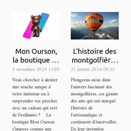
L'histoire des
Mon Ourson,
montgolfières
la boutique en
et leur
ligne de
21 janvier 2024 00:32
5 novembre 2024 15:00
utilisation
référence
Plongeons-nous dans
Vous cherchez à ajouter
moderne dans
pour décorer
l'univers fascinant des
une touche unique à
montgolfières, ces géants
votre intérieur ou à
la publicité
une statue
des airs qui ont marqué
surprendre vos proches
avec de la
l'histoire de
avec un cadeau qui sort
peinture !
l'aéronautique et
de l’ordinaire ? La
continuent d'émerveiller.
boutique Mon Ourson
De leur invention
s’impose comme une