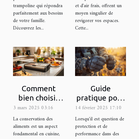
trampoline qui répondra
et d'air frais, offrent un
parfaitement aux besoins
moyen singulier de
de votre famille.
revigorer vos espaces.
Découvrez les...
Cette...
Comment
Guide
bien choisir
pratique pour
une machine
choisir la taille
3 mars 2025 03:16
14 février 2025 17:10
sous vide pour
appropriée de
La conservation des
Lorsqu'il est question de
votre cuisine
gants
aliments est un aspect
protection et de
fondamental en cuisine,
performance dans des
tactiques