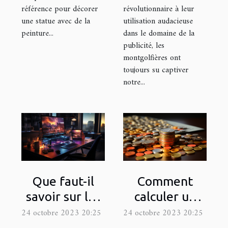
révolutionnaire à leur
référence pour décorer
utilisation audacieuse
une statue avec de la
dans le domaine de la
peinture...
publicité, les
montgolfières ont
toujours su captiver
notre...
Que faut-il
Comment
savoir sur les
calculer un
logiciels de
rendement
24 octobre 2023 20:25
24 octobre 2023 20:25
montage de
locatif ?