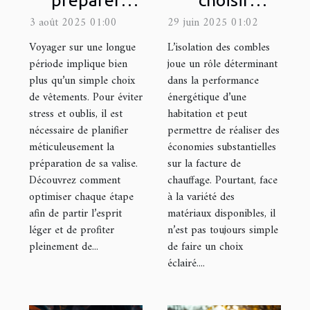
préparer
choisir
efficacement
l'isolant idéal
3 août 2025 01:00
29 juin 2025 01:02
sa valise pour
pour votre
Voyager sur une longue
L’isolation des combles
un long
grenier ?
période implique bien
joue un rôle déterminant
plus qu’un simple choix
dans la performance
voyage ?
de vêtements. Pour éviter
énergétique d’une
stress et oublis, il est
habitation et peut
nécessaire de planifier
permettre de réaliser des
méticuleusement la
économies substantielles
préparation de sa valise.
sur la facture de
Découvrez comment
chauffage. Pourtant, face
optimiser chaque étape
à la variété des
afin de partir l’esprit
matériaux disponibles, il
léger et de profiter
n’est pas toujours simple
pleinement de...
de faire un choix
éclairé....