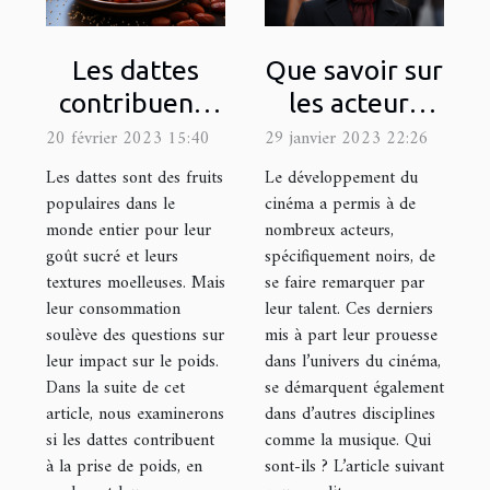
Les dattes
Que savoir sur
contribuent-
les acteurs
elles à la prise
noirs français
20 février 2023 15:40
29 janvier 2023 22:26
de poids ?
les plus
Les dattes sont des fruits
Le développement du
célèbres ?
populaires dans le
cinéma a permis à de
monde entier pour leur
nombreux acteurs,
goût sucré et leurs
spécifiquement noirs, de
textures moelleuses. Mais
se faire remarquer par
leur consommation
leur talent. Ces derniers
soulève des questions sur
mis à part leur prouesse
leur impact sur le poids.
dans l’univers du cinéma,
Dans la suite de cet
se démarquent également
article, nous examinerons
dans d’autres disciplines
si les dattes contribuent
comme la musique. Qui
à la prise de poids, en
sont-ils ? L’article suivant