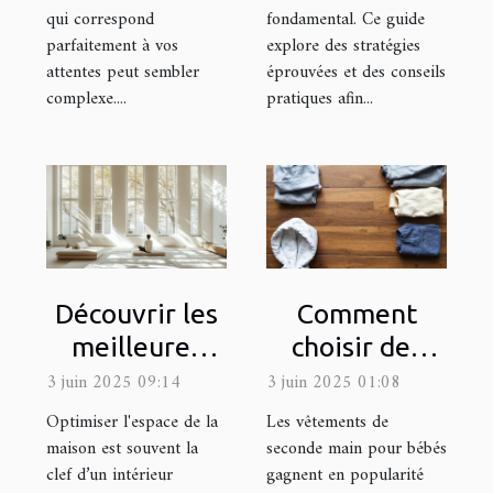
qui correspond
fondamental. Ce guide
parfaitement à vos
explore des stratégies
attentes peut sembler
éprouvées et des conseils
complexe....
pratiques afin...
Découvrir les
Comment
meilleures
choisir des
méthodes
vêtements de
3 juin 2025 09:14
3 juin 2025 01:08
pour
seconde main
Optimiser l'espace de la
Les vêtements de
optimiser
pour bébés
maison est souvent la
seconde main pour bébés
clef d’un intérieur
gagnent en popularité
l'espace de