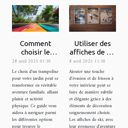
Comment
Utiliser des
choisir le
affiches de ski
trampoline
pour ajouter
28 avril 2025 01:30
8 avril 2025 11:30
idéal pour
une touche
Le choix d'un trampoline
Ajouter une touche
votre jardin
d'aventure à
pour votre jardin peut se
d'évasion et de frisson à
transformer en véritable
votre intérieur peut se
votre déco
aventure familiale, alliant
faire de manière subtile
plaisir et activité
et élégante grâce à des
physique. Ce guide vous
éléments de décoration
aidera à naviguer parmi
soigneusement choisis.
les différentes options
Les affiches de ski, avec
pour trouver le
leur promesse d'aventure