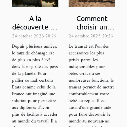
A la
Comment
découverte du
choisir un
site
transat ?
24 octobre 2023 20:25
24 octobre 2023 20:25
loiretcher.com
Depuis plusieurs années,
Le transat est l’un des
le taux de chômage est
accessoires les plus
de plus en plus élevé
prisés parmi les
dans la majorité des pays
indispensables pour
de la planète. Pour
bébé. Grâce à ses
pallier ce mal, certains
nombreuses fonctions, le
Etats comme celui de la
transat permet de mettre
France ont imaginé une
confortablement votre
solution pour permettre
bébé au repos. Il est
aux diplômés d’avoir
aussi d’une grande aide
plus de facilité à accéder
pour faire découvrir le
au monde du travail. Il a
monde au nouveau-né.