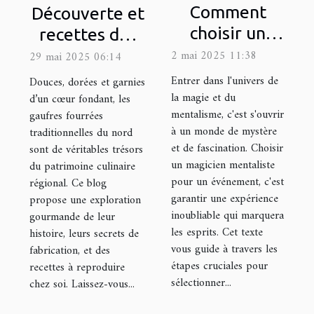
Comment
Découverte et
choisir un
recettes des
magicien
gaufres
2 mai 2025 11:38
29 mai 2025 06:14
mentaliste
fourrées
Entrer dans l'univers de
Douces, dorées et garnies
pour éblouir
traditionnelles
la magie et du
d’un cœur fondant, les
mentalisme, c'est s'ouvrir
gaufres fourrées
vos
du nord
à un monde de mystère
traditionnelles du nord
événements
et de fascination. Choisir
sont de véritables trésors
un magicien mentaliste
du patrimoine culinaire
pour un événement, c'est
régional. Ce blog
garantir une expérience
propose une exploration
inoubliable qui marquera
gourmande de leur
les esprits. Cet texte
histoire, leurs secrets de
vous guide à travers les
fabrication, et des
étapes cruciales pour
recettes à reproduire
sélectionner...
chez soi. Laissez-vous...