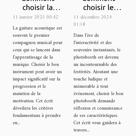
choisir la
choisir le
meilleure
photobooth
11 janvier 2025 00:42
11 décembre 2024
01:18
guitare
idéal pour
La guitare acoustique est
acoustique
votre
souvent le premier
Dans l'ère de
compagnon musical pour
l'interactivité et des
pour
prochain
ceux qui se lancent dans
souvenirs instantanés, le
débutants
événement
l'apprentissage de la
photobooth est devenu
musique. Choisir le bon
un incontournable des
instrument peut avoir un
festivités. Ajoutant une
impact significatif sur la
touche ludique et
progression et le
mémorable à tout
maintien de la
événement, choisir le bon
motivation. Cet écrit
photobooth demande
dévoilera les critères
réflexion et connaissance
fondamentaux à prendre
de ses caractéristiques.
en...
Cet écrit vous guidera à
travers...