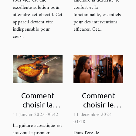
sous vide est une
améliore la dextérité, le
excellente solution pour
confort et la
atteindre cet objectif. Cet
fonctionnalité, essentiels
appareil devient vite
pour des interventions
indispensable pour
efficaces. Cet...
ceux...
Comment
Comment
choisir la
choisir le
meilleure
photobooth
11 janvier 2025 00:42
11 décembre 2024
01:18
guitare
idéal pour
La guitare acoustique est
acoustique
votre
souvent le premier
Dans l'ère de