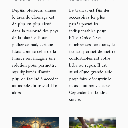
24 octobre 2023 20:25
24 octobre 2023 20:25
loiretcher.com
Depuis plusieurs années,
Le transat est l’un des
le taux de chômage est
accessoires les plus
de plus en plus élevé
prisés parmi les
dans la majorité des pays
indispensables pour
de la planète. Pour
bébé. Grâce à ses
pallier ce mal, certains
nombreuses fonctions, le
Etats comme celui de la
transat permet de mettre
France ont imaginé une
confortablement votre
solution pour permettre
bébé au repos. Il est
aux diplômés d’avoir
aussi d’une grande aide
plus de facilité à accéder
pour faire découvrir le
au monde du travail. Il a
monde au nouveau-né.
alors...
Cependant, il faudra
suivre...