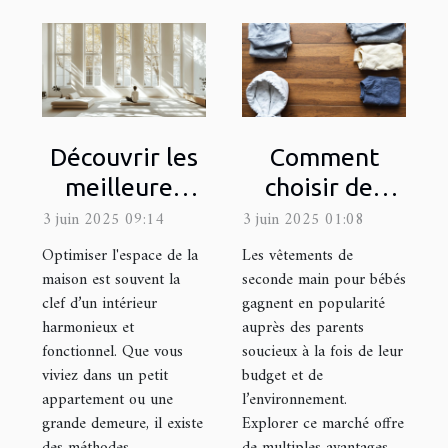
Découvrir les
Comment
meilleures
choisir des
méthodes
vêtements de
3 juin 2025 09:14
3 juin 2025 01:08
pour
seconde main
Optimiser l'espace de la
Les vêtements de
optimiser
pour bébés
maison est souvent la
seconde main pour bébés
clef d’un intérieur
gagnent en popularité
l'espace de
harmonieux et
auprès des parents
votre maison
fonctionnel. Que vous
soucieux à la fois de leur
viviez dans un petit
budget et de
appartement ou une
l’environnement.
grande demeure, il existe
Explorer ce marché offre