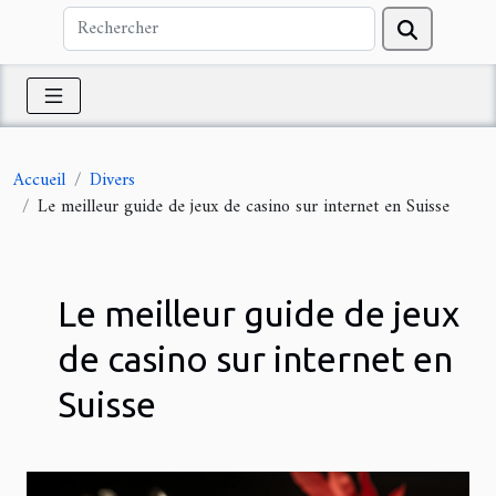
Accueil
Divers
Le meilleur guide de jeux de casino sur internet en Suisse
Le meilleur guide de jeux
de casino sur internet en
Suisse