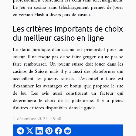
professionnels conseillent est celui sans téléchargement.
Le jeu en casino sans téléchargement permet de jouer
en version Flash à divers jeux de casino.
Les critères importants de choix
du meilleur casino en ligne
Le statut juridique d’un casino est primordial pour un
joueur. Il ne risque pas de se faire gruger, ou ne pas se
faire rembourser. Un joueur suisse doit jouer dans les
casinos de Suisse, mais il y a aussi des plateformes qui
accueillent les joueurs suisses. L’essentiel à faire est
d’examiner les avantages et bonus que propose le site
de jeu. Les avis aussi constituent un facteur qui
déterminera le choix de la plateforme. Il y a pleins
d’autres critères disponibles dans le guide.
1 décembre 2021 15:30