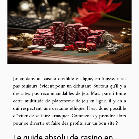
Jouer dans un casino crédible en ligne, en Suisse, n’est
pas toujours évident pour un débutant. Surtout qu’il y a
des sites pas recommandables de jeu. Mais parmi toute
cette multitude de plateforme de jeu en ligne, il y en a
qui respectent une certaine éthique. Il est donc possible
d’éviter de se faire arnaquer. Comment s’y prendre alors
pour se divertir et faire des profits sur un bon site ?
Le guide absolu de casino en