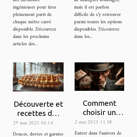
des méthodes
de multiples avantages,
ingénieuses pour tirer
mais il est parfois
pleinement parti de
difficile de s’y retrouver
chaque mètre carré
parmi toutes les options
disponible. Découvrez
disponibles. Découvrez
dans les prochains
dans les...
articles des...
Comment
Découverte et
choisir un
recettes des
magicien
gaufres
2 mai 2025 11:38
29 mai 2025 06:14
mentaliste
fourrées
Entrer dans l'univers de
Douces, dorées et garnies