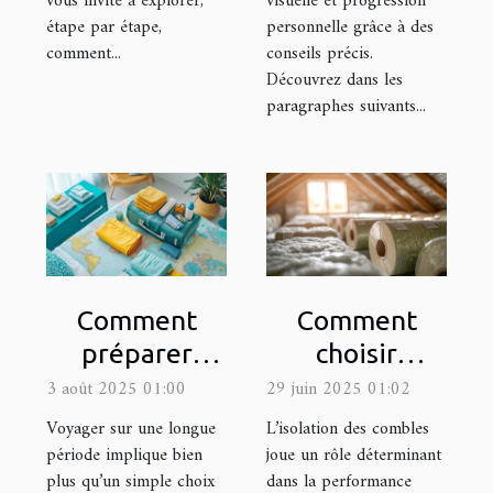
vous invite à explorer,
visuelle et progression
étape par étape,
personnelle grâce à des
comment...
conseils précis.
Découvrez dans les
paragraphes suivants...
Comment
Comment
préparer
choisir
efficacement
l'isolant idéal
3 août 2025 01:00
29 juin 2025 01:02
sa valise pour
pour votre
Voyager sur une longue
L’isolation des combles
un long
grenier ?
période implique bien
joue un rôle déterminant
plus qu’un simple choix
dans la performance
voyage ?