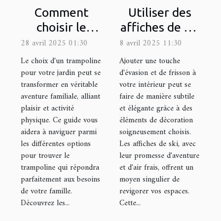
Comment
Utiliser des
choisir le
affiches de ski
trampoline
pour ajouter
28 avril 2025 01:30
8 avril 2025 11:30
idéal pour
une touche
Le choix d'un trampoline
Ajouter une touche
votre jardin
d'aventure à
pour votre jardin peut se
d'évasion et de frisson à
transformer en véritable
votre intérieur peut se
votre déco
aventure familiale, alliant
faire de manière subtile
plaisir et activité
et élégante grâce à des
physique. Ce guide vous
éléments de décoration
aidera à naviguer parmi
soigneusement choisis.
les différentes options
Les affiches de ski, avec
pour trouver le
leur promesse d'aventure
trampoline qui répondra
et d'air frais, offrent un
parfaitement aux besoins
moyen singulier de
de votre famille.
revigorer vos espaces.
Découvrez les...
Cette...