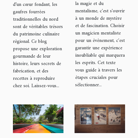
pour éblouir
traditionnelles
la magie et du
d’un cœur fondant, les
mentalisme, c'est s'ouvrir
gaufres fourrées
vos
du nord
à un monde de mystère
traditionnelles du nord
événements
et de fascination. Choisir
sont de véritables trésors
un magicien mentaliste
du patrimoine culinaire
pour un événement, c'est
régional. Ce blog
garantir une expérience
propose une exploration
inoubliable qui marquera
gourmande de leur
les esprits. Cet texte
histoire, leurs secrets de
vous guide à travers les
fabrication, et des
étapes cruciales pour
recettes à reproduire
sélectionner...
chez soi. Laissez-vous...