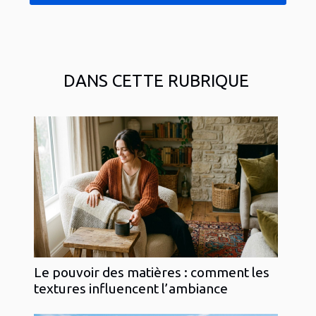
DANS CETTE RUBRIQUE
Le pouvoir des matières : comment les
textures influencent l’ambiance