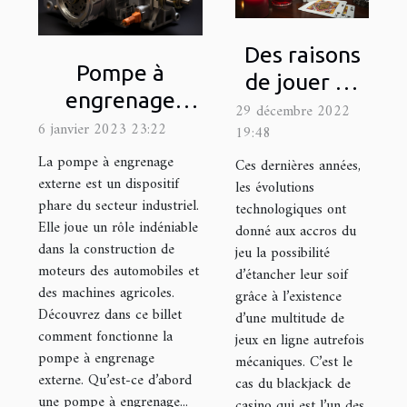
Des raisons
Pompe à
de jouer au
engrenage
blackjack
29 décembre 2022
externe : quel
6 janvier 2023 23:22
19:48
est son
La pompe à engrenage
Ces dernières années,
fonctionnement
externe est un dispositif
les évolutions
phare du secteur industriel.
?
technologiques ont
Elle joue un rôle indéniable
donné aux accros du
dans la construction de
jeu la possibilité
moteurs des automobiles et
d’étancher leur soif
des machines agricoles.
grâce à l’existence
Découvrez dans ce billet
d’une multitude de
comment fonctionne la
jeux en ligne autrefois
pompe à engrenage
mécaniques. C’est le
externe. Qu’est-ce d’abord
cas du blackjack de
une pompe à engrenage...
casino qui est l’un des