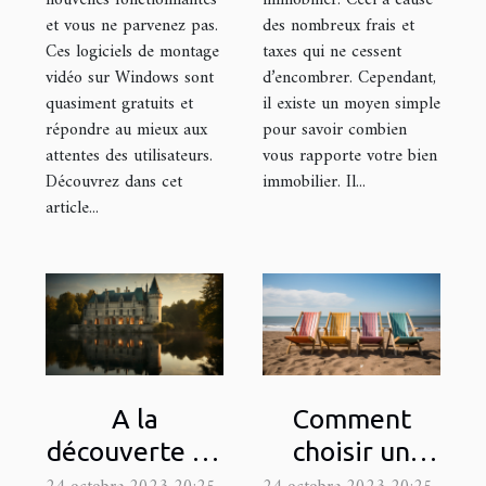
et vous ne parvenez pas.
des nombreux frais et
Ces logiciels de montage
taxes qui ne cessent
vidéo sur Windows sont
d’encombrer. Cependant,
quasiment gratuits et
il existe un moyen simple
répondre au mieux aux
pour savoir combien
attentes des utilisateurs.
vous rapporte votre bien
Découvrez dans cet
immobilier. Il...
article...
A la
Comment
découverte du
choisir un
site
transat ?