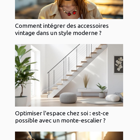
Comment intégrer des accessoires
vintage dans un style moderne ?
Optimiser l'espace chez soi : est-ce
possible avec un monte-escalier ?