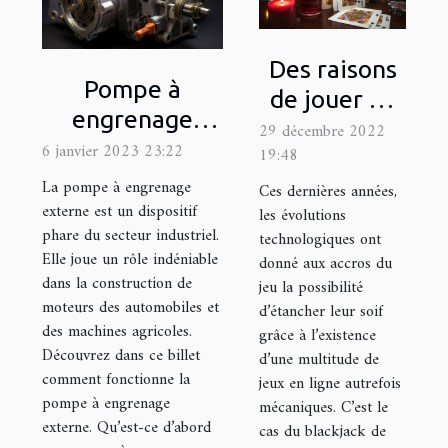
Des raisons
Pompe à
de jouer au
engrenage
blackjack
29 décembre 2022
externe : quel
6 janvier 2023 23:22
19:48
est son
La pompe à engrenage
Ces dernières années,
fonctionnement
externe est un dispositif
les évolutions
phare du secteur industriel.
?
technologiques ont
Elle joue un rôle indéniable
donné aux accros du
dans la construction de
jeu la possibilité
moteurs des automobiles et
d’étancher leur soif
des machines agricoles.
grâce à l’existence
Découvrez dans ce billet
d’une multitude de
comment fonctionne la
jeux en ligne autrefois
pompe à engrenage
mécaniques. C’est le
externe. Qu’est-ce d’abord
cas du blackjack de