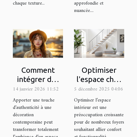
chaque texture...
approfondie et
nuancée....
Comment
Optimiser
intégrer des
l'espace chez
accessoires
soi : est-ce
14 janvier 2026 11:52
5 décembre 2025 04:06
vintage dans
possible avec
Apporter une touche
Optimiser l’espace
un style
un monte-
d’authenticité à une
intérieur est une
décoration
préoccupation croissante
moderne ?
escalier ?
contemporaine peut
pour de nombreux foyers
transformer totalement
souhaitant allier confort