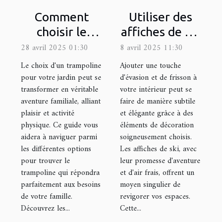
Comment
Utiliser des
choisir le
affiches de ski
trampoline
pour ajouter
28 avril 2025 01:30
8 avril 2025 11:30
idéal pour
une touche
Le choix d'un trampoline
Ajouter une touche
votre jardin
d'aventure à
pour votre jardin peut se
d'évasion et de frisson à
transformer en véritable
votre intérieur peut se
votre déco
aventure familiale, alliant
faire de manière subtile
plaisir et activité
et élégante grâce à des
physique. Ce guide vous
éléments de décoration
aidera à naviguer parmi
soigneusement choisis.
les différentes options
Les affiches de ski, avec
pour trouver le
leur promesse d'aventure
trampoline qui répondra
et d'air frais, offrent un
parfaitement aux besoins
moyen singulier de
de votre famille.
revigorer vos espaces.
Découvrez les...
Cette...