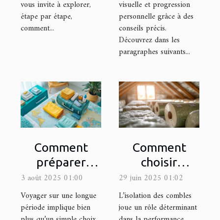
vous invite à explorer,
visuelle et progression
étape par étape,
personnelle grâce à des
comment...
conseils précis.
Découvrez dans les
paragraphes suivants...
Comment
Comment
préparer
choisir
efficacement
l'isolant idéal
3 août 2025 01:00
29 juin 2025 01:02
sa valise pour
pour votre
Voyager sur une longue
L’isolation des combles
un long
grenier ?
période implique bien
joue un rôle déterminant
plus qu’un simple choix
dans la performance