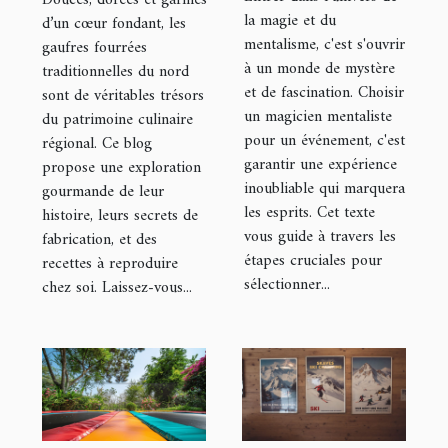
pour éblouir
traditionnelles
la magie et du
d’un cœur fondant, les
mentalisme, c'est s'ouvrir
gaufres fourrées
vos
du nord
à un monde de mystère
traditionnelles du nord
événements
et de fascination. Choisir
sont de véritables trésors
un magicien mentaliste
du patrimoine culinaire
pour un événement, c'est
régional. Ce blog
garantir une expérience
propose une exploration
inoubliable qui marquera
gourmande de leur
les esprits. Cet texte
histoire, leurs secrets de
vous guide à travers les
fabrication, et des
étapes cruciales pour
recettes à reproduire
sélectionner...
chez soi. Laissez-vous...