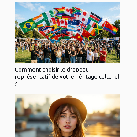
Comment choisir le drapeau
représentatif de votre héritage culturel
?