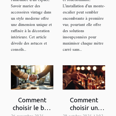
l’ambiance d’un espace.
et fonctionnalité.
Savoir marier des
L’installation d’un monte-
accessoires vintage dans
escalier peut sembler
un style moderne offre
encombrante à première
une dimension unique et
vue, pourtant elle offre
raffinée à la décoration
des solutions
intérieure. Cet article
insoupçonnées pour
dévoile des astuces et
maximiser chaque mètre
conseils...
carré sans...
Comment
Comment
choisir le bon
choisir un
spécialiste
parfum pour