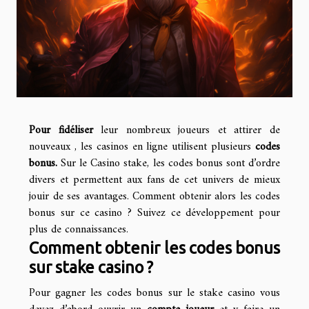
Pour fidéliser
leur nombreux joueurs et attirer de
nouveaux , les casinos en ligne utilisent plusieurs
codes
bonus.
Sur le Casino stake, les codes bonus sont d’ordre
divers et permettent aux fans de cet univers de mieux
jouir de ses avantages. Comment obtenir alors les codes
bonus sur ce casino ? Suivez ce développement pour
plus de connaissances.
Comment obtenir les codes bonus
sur stake casino ?
Pour gagner les codes bonus sur le stake casino vous