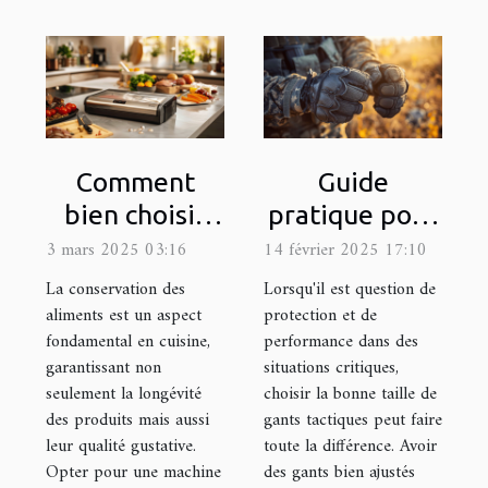
Comment
Guide
bien choisir
pratique pour
une machine
choisir la taille
3 mars 2025 03:16
14 février 2025 17:10
sous vide pour
appropriée de
La conservation des
Lorsqu'il est question de
votre cuisine
gants
aliments est un aspect
protection et de
fondamental en cuisine,
performance dans des
tactiques
garantissant non
situations critiques,
seulement la longévité
choisir la bonne taille de
des produits mais aussi
gants tactiques peut faire
leur qualité gustative.
toute la différence. Avoir
Opter pour une machine
des gants bien ajustés