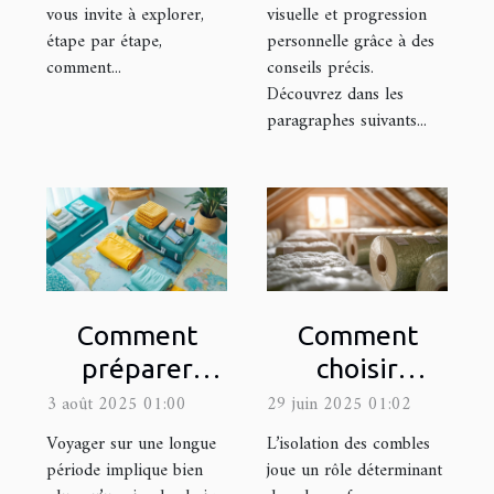
vous invite à explorer,
visuelle et progression
étape par étape,
personnelle grâce à des
comment...
conseils précis.
Découvrez dans les
paragraphes suivants...
Comment
Comment
préparer
choisir
efficacement
l'isolant idéal
3 août 2025 01:00
29 juin 2025 01:02
sa valise pour
pour votre
Voyager sur une longue
L’isolation des combles
un long
grenier ?
période implique bien
joue un rôle déterminant