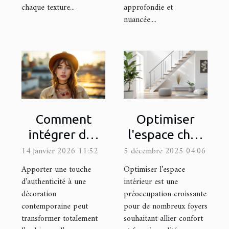
chaque texture...
approfondie et
nuancée....
Comment
Optimiser
intégrer des
l'espace chez
accessoires
soi : est-ce
14 janvier 2026 11:52
5 décembre 2025 04:06
vintage dans
possible avec
Apporter une touche
Optimiser l’espace
un style
un monte-
d’authenticité à une
intérieur est une
décoration
préoccupation croissante
moderne ?
escalier ?
contemporaine peut
pour de nombreux foyers
transformer totalement
souhaitant allier confort