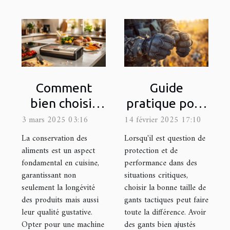
Comment
Guide
bien choisir
pratique pour
une machine
choisir la taille
3 mars 2025 03:16
14 février 2025 17:10
sous vide pour
appropriée de
La conservation des
Lorsqu'il est question de
votre cuisine
gants
aliments est un aspect
protection et de
fondamental en cuisine,
performance dans des
tactiques
garantissant non
situations critiques,
seulement la longévité
choisir la bonne taille de
des produits mais aussi
gants tactiques peut faire
leur qualité gustative.
toute la différence. Avoir
Opter pour une machine
des gants bien ajustés