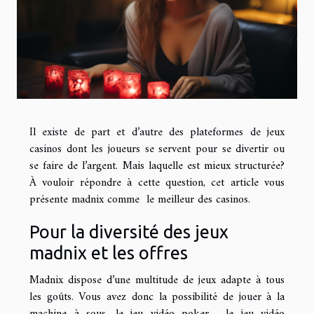
Il existe de part et d’autre des plateformes de jeux
casinos dont les joueurs se servent pour se divertir ou
se faire de l’argent. Mais laquelle est mieux structurée?
À vouloir répondre à cette question, cet article vous
présente madnix comme le meilleur des casinos.
Pour la diversité des jeux
madnix et les offres
Madnix dispose d’une multitude de jeux adapte à tous
les goûts. Vous avez donc la possibilité de jouer à la
machine à sous, le jeu vidéo poker , le jeu vidéo