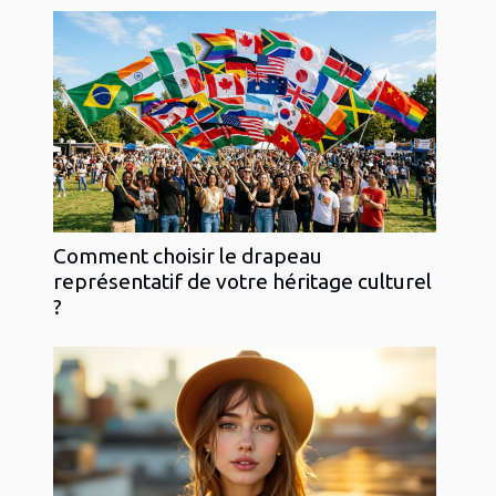
Comment choisir le drapeau
représentatif de votre héritage culturel
?