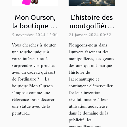
L'histoire des
Mon Ourson,
montgolfières
la boutique en
et leur
ligne de
21 janvier 2024 00:32
5 novembre 2024 15:00
utilisation
référence
Plongeons-nous dans
Vous cherchez à ajouter
moderne dans
pour décorer
l'univers fascinant des
une touche unique à
montgolfières, ces géants
votre intérieur ou à
la publicité
une statue
des airs qui ont marqué
surprendre vos proches
avec de la
l'histoire de
avec un cadeau qui sort
peinture !
l'aéronautique et
de l’ordinaire ? La
continuent d'émerveiller.
boutique Mon Ourson
De leur invention
s’impose comme une
révolutionnaire à leur
référence pour décorer
utilisation audacieuse
une statue avec de la
dans le domaine de la
peinture...
publicité, les
montgolfières ont