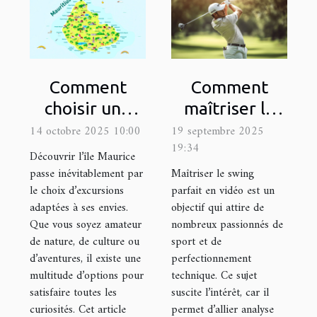
Comment
Comment
choisir une
maîtriser le
excursion
swing parfait
14 octobre 2025 10:00
19 septembre 2025
19:34
adaptée à vos
en vidéo ?
Découvrir l’île Maurice
intérêts à
passe inévitablement par
Maîtriser le swing
le choix d’excursions
parfait en vidéo est un
Maurice ?
adaptées à ses envies.
objectif qui attire de
Que vous soyez amateur
nombreux passionnés de
de nature, de culture ou
sport et de
d’aventures, il existe une
perfectionnement
multitude d’options pour
technique. Ce sujet
satisfaire toutes les
suscite l’intérêt, car il
curiosités. Cet article
permet d’allier analyse