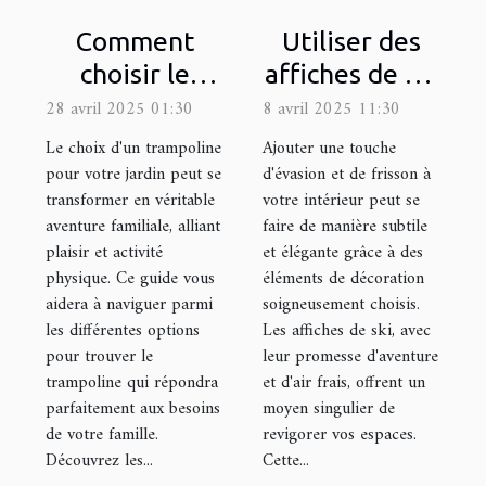
Comment
Utiliser des
choisir le
affiches de ski
trampoline
pour ajouter
28 avril 2025 01:30
8 avril 2025 11:30
idéal pour
une touche
Le choix d'un trampoline
Ajouter une touche
votre jardin
d'aventure à
pour votre jardin peut se
d'évasion et de frisson à
transformer en véritable
votre intérieur peut se
votre déco
aventure familiale, alliant
faire de manière subtile
plaisir et activité
et élégante grâce à des
physique. Ce guide vous
éléments de décoration
aidera à naviguer parmi
soigneusement choisis.
les différentes options
Les affiches de ski, avec
pour trouver le
leur promesse d'aventure
trampoline qui répondra
et d'air frais, offrent un
parfaitement aux besoins
moyen singulier de
de votre famille.
revigorer vos espaces.
Découvrez les...
Cette...