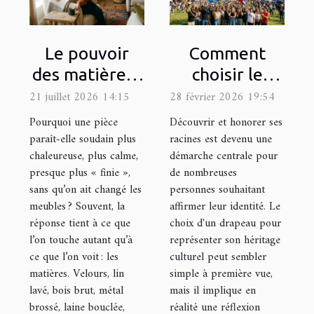
Le pouvoir
Comment
des matières :
choisir le
comment les
drapeau
21 juillet 2026 14:15
28 février 2026 19:54
textures
représentatif
Pourquoi une pièce
Découvrir et honorer ses
influencent
de votre
paraît-elle soudain plus
racines est devenu une
chaleureuse, plus calme,
démarche centrale pour
l’ambiance
héritage
presque plus « finie »,
de nombreuses
culturel ?
sans qu’on ait changé les
personnes souhaitant
meubles ? Souvent, la
affirmer leur identité. Le
réponse tient à ce que
choix d'un drapeau pour
l’on touche autant qu’à
représenter son héritage
ce que l’on voit : les
culturel peut sembler
matières. Velours, lin
simple à première vue,
lavé, bois brut, métal
mais il implique en
brossé, laine bouclée,
réalité une réflexion