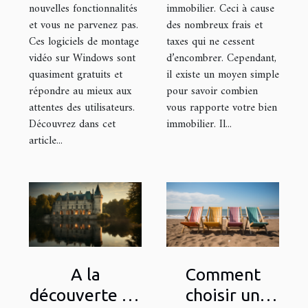
nouvelles fonctionnalités
immobilier. Ceci à cause
et vous ne parvenez pas.
des nombreux frais et
Ces logiciels de montage
taxes qui ne cessent
vidéo sur Windows sont
d’encombrer. Cependant,
quasiment gratuits et
il existe un moyen simple
répondre au mieux aux
pour savoir combien
attentes des utilisateurs.
vous rapporte votre bien
Découvrez dans cet
immobilier. Il...
article...
A la
Comment
découverte du
choisir un