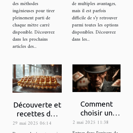
des méthodes
de multiples avantages,
ingénieuses pour tirer
mais il est parfois
pleinement parti de
difficile de s’y retrouver
chaque mètre carré
parmi toutes les options
disponible. Découvrez
disponibles. Découvrez
dans les prochains
dans les...
articles des...
Comment
Découverte et
choisir un
recettes des
magicien
gaufres
2 mai 2025 11:38
29 mai 2025 06:14
mentaliste
fourrées