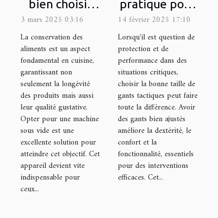
bien choisir
pratique pour
une machine
choisir la taille
3 mars 2025 03:16
14 février 2025 17:10
sous vide pour
appropriée de
La conservation des
Lorsqu'il est question de
votre cuisine
gants
aliments est un aspect
protection et de
fondamental en cuisine,
performance dans des
tactiques
garantissant non
situations critiques,
seulement la longévité
choisir la bonne taille de
des produits mais aussi
gants tactiques peut faire
leur qualité gustative.
toute la différence. Avoir
Opter pour une machine
des gants bien ajustés
sous vide est une
améliore la dextérité, le
excellente solution pour
confort et la
atteindre cet objectif. Cet
fonctionnalité, essentiels
appareil devient vite
pour des interventions
indispensable pour
efficaces. Cet...
ceux...