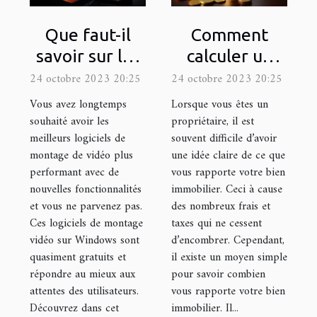
Que faut-il
Comment
savoir sur les
calculer un
logiciels de
rendement
24 octobre 2023 20:25
24 octobre 2023 20:25
montage de
locatif ?
Vous avez longtemps
Lorsque vous êtes un
vidéo ?
souhaité avoir les
propriétaire, il est
meilleurs logiciels de
souvent difficile d’avoir
montage de vidéo plus
une idée claire de ce que
performant avec de
vous rapporte votre bien
nouvelles fonctionnalités
immobilier. Ceci à cause
et vous ne parvenez pas.
des nombreux frais et
Ces logiciels de montage
taxes qui ne cessent
vidéo sur Windows sont
d’encombrer. Cependant,
quasiment gratuits et
il existe un moyen simple
répondre au mieux aux
pour savoir combien
attentes des utilisateurs.
vous rapporte votre bien
Découvrez dans cet
immobilier. Il...