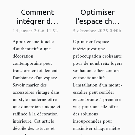
Comment
Optimiser
intégrer des
l'espace chez
accessoires
soi : est-ce
14 janvier 2026 11:52
5 décembre 2025 04:06
vintage dans
possible avec
Apporter une touche
Optimiser l’espace
un style
un monte-
d’authenticité à une
intérieur est une
décoration
préoccupation croissante
moderne ?
escalier ?
contemporaine peut
pour de nombreux foyers
transformer totalement
souhaitant allier confort
l’ambiance d’un espace.
et fonctionnalité.
Savoir marier des
L’installation d’un monte-
accessoires vintage dans
escalier peut sembler
un style moderne offre
encombrante à première
une dimension unique et
vue, pourtant elle offre
raffinée à la décoration
des solutions
intérieure. Cet article
insoupçonnées pour
dévoile des astuces et
maximiser chaque mètre