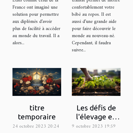
Etats comme celui de la
transat permet de mettre
France ont imaginé une
confortablement votre
solution pour permettre
bébé au repos. Il est
aux diplômés d’avoir
aussi d’une grande aide
plus de facilité à accéder
pour faire découvrir le
au monde du travail. Il a
monde au nouveau-né.
alors...
Cependant, il faudra
suivre...
Les défis de
titre
l'élevage en
temporaire
milieu urbain :
9 octobre 2023 19:59
24 octobre 2023 20:24