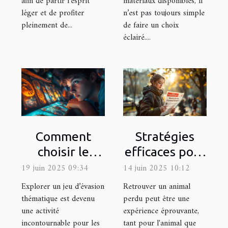
afin de partir l’esprit
matériaux disponibles, il
léger et de profiter
n’est pas toujours simple
pleinement de...
de faire un choix
éclairé....
Comment
Stratégies
choisir le
efficaces pour
meilleur jeu
la recherche
19 juin 2025 09:34
14 juin 2025 10:12
d'évasion
d'animaux
Explorer un jeu d’évasion
Retrouver un animal
thématique
perdus
thématique est devenu
perdu peut être une
une activité
expérience éprouvante,
pour votre
incontournable pour les
tant pour l'animal que