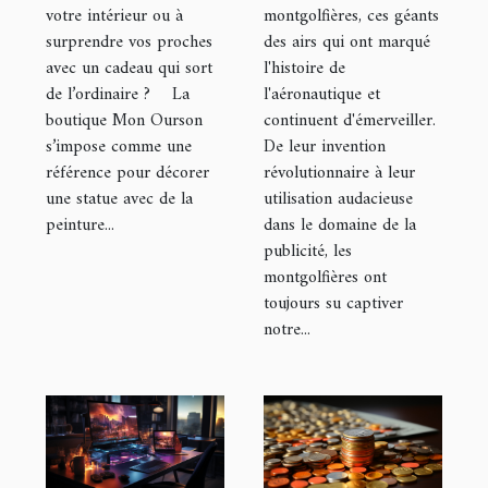
montgolfières, ces géants
votre intérieur ou à
la publicité
une statue
des airs qui ont marqué
surprendre vos proches
avec de la
l'histoire de
avec un cadeau qui sort
peinture !
l'aéronautique et
de l’ordinaire ? La
continuent d'émerveiller.
boutique Mon Ourson
De leur invention
s’impose comme une
révolutionnaire à leur
référence pour décorer
utilisation audacieuse
une statue avec de la
dans le domaine de la
peinture...
publicité, les
montgolfières ont
toujours su captiver
notre...