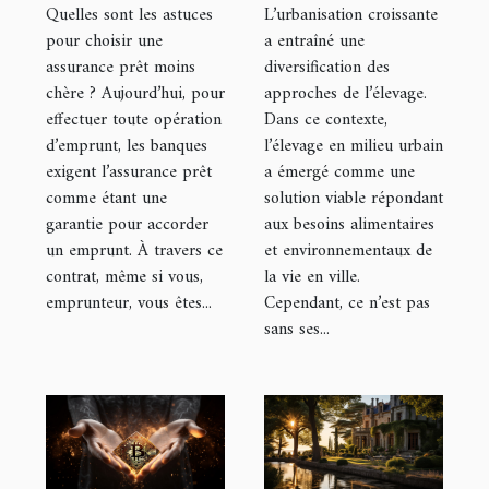
quel matériel
L’urbanisation croissante
Quelles sont les astuces
utiliser ?
a entraîné une
pour choisir une
diversification des
assurance prêt moins
approches de l’élevage.
chère ? Aujourd’hui, pour
Dans ce contexte,
effectuer toute opération
l’élevage en milieu urbain
d’emprunt, les banques
a émergé comme une
exigent l’assurance prêt
solution viable répondant
comme étant une
aux besoins alimentaires
garantie pour accorder
et environnementaux de
un emprunt. À travers ce
la vie en ville.
contrat, même si vous,
Cependant, ce n’est pas
emprunteur, vous êtes...
sans ses...