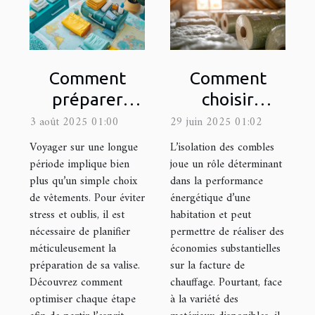
Comment
Comment
préparer
choisir
efficacement
l'isolant idéal
3 août 2025 01:00
29 juin 2025 01:02
sa valise pour
pour votre
Voyager sur une longue
L’isolation des combles
un long
grenier ?
période implique bien
joue un rôle déterminant
plus qu’un simple choix
dans la performance
voyage ?
de vêtements. Pour éviter
énergétique d’une
stress et oublis, il est
habitation et peut
nécessaire de planifier
permettre de réaliser des
méticuleusement la
économies substantielles
préparation de sa valise.
sur la facture de
Découvrez comment
chauffage. Pourtant, face
optimiser chaque étape
à la variété des