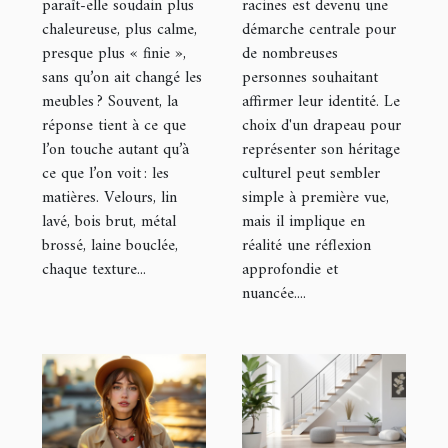
influencent
de votre
paraît-elle soudain plus
racines est devenu une
chaleureuse, plus calme,
démarche centrale pour
l’ambiance
héritage
presque plus « finie »,
de nombreuses
culturel ?
sans qu’on ait changé les
personnes souhaitant
meubles ? Souvent, la
affirmer leur identité. Le
réponse tient à ce que
choix d'un drapeau pour
l’on touche autant qu’à
représenter son héritage
ce que l’on voit : les
culturel peut sembler
matières. Velours, lin
simple à première vue,
lavé, bois brut, métal
mais il implique en
brossé, laine bouclée,
réalité une réflexion
chaque texture...
approfondie et
nuancée....