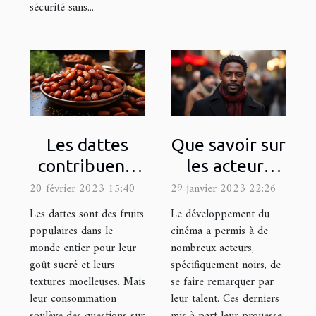
sécurité sans...
Les dattes
Que savoir sur
contribuent-
les acteurs
elles à la prise
noirs français
20 février 2023 15:40
29 janvier 2023 22:26
de poids ?
les plus
Les dattes sont des fruits
Le développement du
célèbres ?
populaires dans le
cinéma a permis à de
monde entier pour leur
nombreux acteurs,
goût sucré et leurs
spécifiquement noirs, de
textures moelleuses. Mais
se faire remarquer par
leur consommation
leur talent. Ces derniers