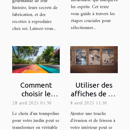
inoubliable qui marquera
gourmande de leur
les esprits. Cet texte
histoire, leurs secrets de
vous guide à travers les
fabrication, et des
étapes cruciales pour
recettes à reproduire
sélectionner...
chez soi. Laissez-vous...
Comment
Utiliser des
choisir le
affiches de ski
trampoline
pour ajouter
28 avril 2025 01:30
8 avril 2025 11:30
idéal pour
une touche
Le choix d'un trampoline
Ajouter une touche
votre jardin
d'aventure à
pour votre jardin peut se
d'évasion et de frisson à
transformer en véritable
votre intérieur peut se
votre déco