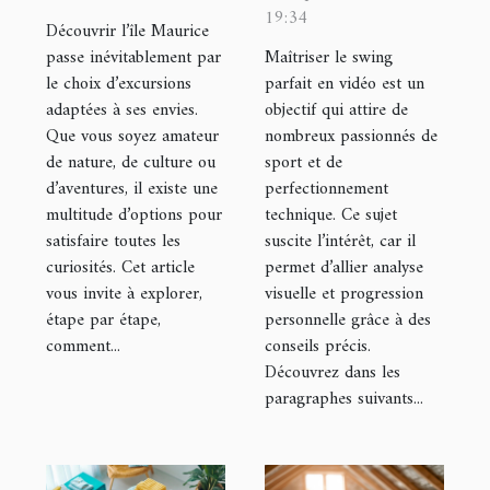
19:34
adaptée à vos
en vidéo ?
Découvrir l’île Maurice
intérêts à
passe inévitablement par
Maîtriser le swing
le choix d’excursions
parfait en vidéo est un
Maurice ?
adaptées à ses envies.
objectif qui attire de
Que vous soyez amateur
nombreux passionnés de
de nature, de culture ou
sport et de
d’aventures, il existe une
perfectionnement
multitude d’options pour
technique. Ce sujet
satisfaire toutes les
suscite l’intérêt, car il
curiosités. Cet article
permet d’allier analyse
vous invite à explorer,
visuelle et progression
étape par étape,
personnelle grâce à des
comment...
conseils précis.
Découvrez dans les
paragraphes suivants...