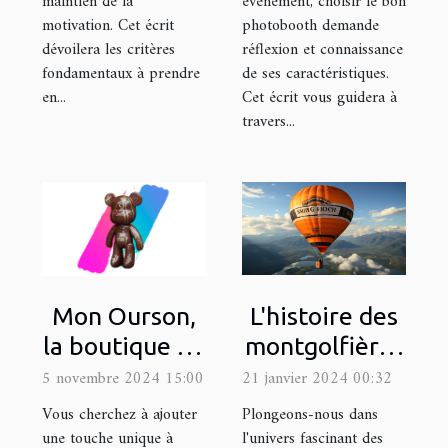
maintien de la
événement, choisir le bon
motivation. Cet écrit
photobooth demande
dévoilera les critères
réflexion et connaissance
fondamentaux à prendre
de ses caractéristiques.
en...
Cet écrit vous guidera à
travers...
L'histoire des
Mon Ourson,
montgolfières
la boutique en
et leur
ligne de
21 janvier 2024 00:32
5 novembre 2024 15:00
utilisation
référence
Plongeons-nous dans
Vous cherchez à ajouter
moderne dans
pour décorer
l'univers fascinant des
une touche unique à