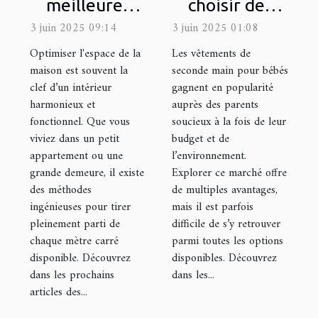
meilleures
choisir des
méthodes
vêtements de
3 juin 2025 09:14
3 juin 2025 01:08
pour
seconde main
Optimiser l'espace de la
Les vêtements de
optimiser
pour bébés
maison est souvent la
seconde main pour bébés
clef d’un intérieur
gagnent en popularité
l'espace de
harmonieux et
auprès des parents
votre maison
fonctionnel. Que vous
soucieux à la fois de leur
viviez dans un petit
budget et de
appartement ou une
l’environnement.
grande demeure, il existe
Explorer ce marché offre
des méthodes
de multiples avantages,
ingénieuses pour tirer
mais il est parfois
pleinement parti de
difficile de s’y retrouver
chaque mètre carré
parmi toutes les options
disponible. Découvrez
disponibles. Découvrez
dans les prochains
dans les...
articles des...