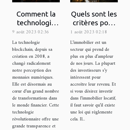
Comment la
Quels sont les
technologie
critères pour
blockchain
être éligible à
9 août 2023 02:36
1 août 2023 02:18
change le
la Loi Pinel
La technologie
L’immobilier est un
monde de la
dans le
blockchain, depuis sa
secteur qui prend de
création en 2008, a
plus en plus d’ampleur
finance
département
changé radicalement
de nos jours. La plupart
de la Gironde
notre perception des
des investisseurs s’y
?
monnaies numériques.
intéressent pour
Elle est désormais au
accroître leur revenu. Et
cœur d’un grand nombre
si vous désirez investir
de transformations dans
dans l’immobilier locatif,
le monde financier. Cette
il faut savoir qu’il existe
technologie
une loi qui réglemente
révolutionnaire offre une
cela. Il...
grande transparence et