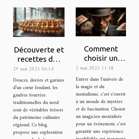
Comment
Découverte et
choisir un
recettes des
magicien
gaufres
2 mai 2025 11:38
29 mai 2025 06:14
mentaliste
fourrées
Entrer dans l'univers de
Douces, dorées et garnies
pour éblouir
traditionnelles
la magie et du
d’un cœur fondant, les
mentalisme, c'est s'ouvrir
gaufres fourrées
vos
du nord
à un monde de mystère
traditionnelles du nord
événements
et de fascination. Choisir
sont de véritables trésors
un magicien mentaliste
du patrimoine culinaire
pour un événement, c'est
régional. Ce blog
garantir une expérience
propose une exploration