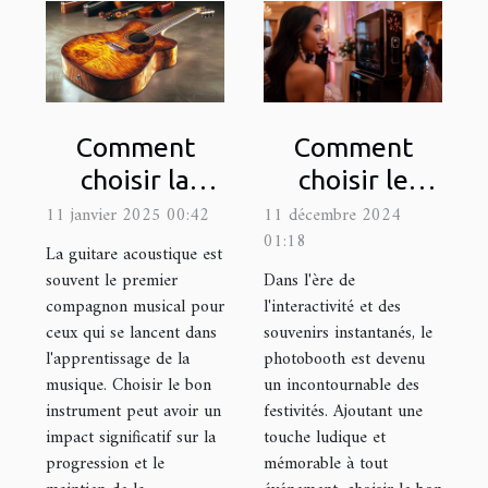
Comment
Comment
choisir la
choisir le
meilleure
photobooth
11 janvier 2025 00:42
11 décembre 2024
01:18
guitare
idéal pour
La guitare acoustique est
acoustique
votre
souvent le premier
Dans l'ère de
compagnon musical pour
l'interactivité et des
pour
prochain
ceux qui se lancent dans
souvenirs instantanés, le
débutants
événement
l'apprentissage de la
photobooth est devenu
musique. Choisir le bon
un incontournable des
instrument peut avoir un
festivités. Ajoutant une
impact significatif sur la
touche ludique et
progression et le
mémorable à tout