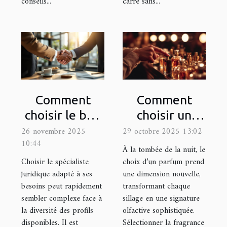
conseils...
carré sans...
Comment
Comment
choisir le bon
choisir un
spécialiste
parfum pour
26 novembre 2025
29 octobre 2025 13:02
10:44
juridique pour
les occasions
À la tombée de la nuit, le
vos besoins ?
nocturnes ?
Choisir le spécialiste
choix d’un parfum prend
juridique adapté à ses
une dimension nouvelle,
besoins peut rapidement
transformant chaque
sembler complexe face à
sillage en une signature
la diversité des profils
olfactive sophistiquée.
disponibles. Il est
Sélectionner la fragrance