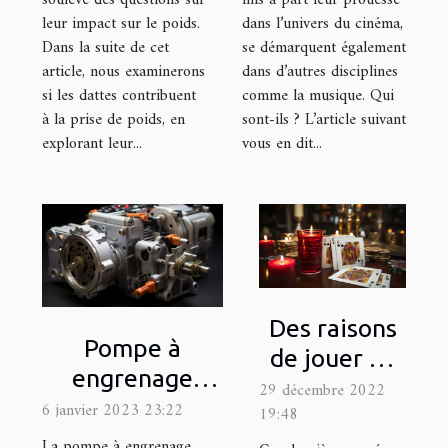
soulève des questions sur
mis à part leur prouesse
leur impact sur le poids.
dans l’univers du cinéma,
Dans la suite de cet
se démarquent également
article, nous examinerons
dans d’autres disciplines
si les dattes contribuent
comme la musique. Qui
à la prise de poids, en
sont-ils ? L’article suivant
explorant leur...
vous en dit...
Des raisons
Pompe à
de jouer au
engrenage
blackjack
29 décembre 2022
externe : quel
6 janvier 2023 23:22
19:48
est son
La pompe à engrenage