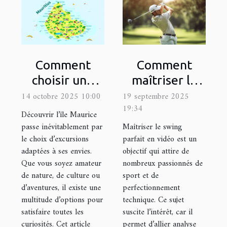
Comment
Comment
choisir une
maîtriser le
excursion
swing parfait
14 octobre 2025 10:00
19 septembre 2025
19:34
adaptée à vos
en vidéo ?
Découvrir l’île Maurice
intérêts à
passe inévitablement par
Maîtriser le swing
le choix d’excursions
parfait en vidéo est un
Maurice ?
adaptées à ses envies.
objectif qui attire de
Que vous soyez amateur
nombreux passionnés de
de nature, de culture ou
sport et de
d’aventures, il existe une
perfectionnement
multitude d’options pour
technique. Ce sujet
satisfaire toutes les
suscite l’intérêt, car il
curiosités. Cet article
permet d’allier analyse