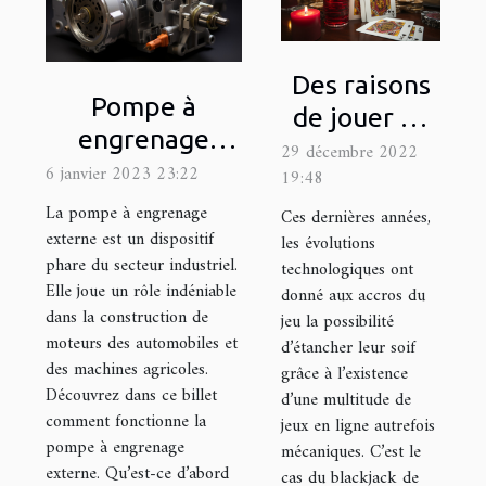
Des raisons
Pompe à
de jouer au
engrenage
blackjack
29 décembre 2022
externe : quel
6 janvier 2023 23:22
19:48
est son
La pompe à engrenage
Ces dernières années,
fonctionnement
externe est un dispositif
les évolutions
phare du secteur industriel.
?
technologiques ont
Elle joue un rôle indéniable
donné aux accros du
dans la construction de
jeu la possibilité
moteurs des automobiles et
d’étancher leur soif
des machines agricoles.
grâce à l’existence
Découvrez dans ce billet
d’une multitude de
comment fonctionne la
jeux en ligne autrefois
pompe à engrenage
mécaniques. C’est le
externe. Qu’est-ce d’abord
cas du blackjack de