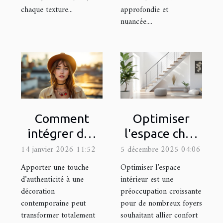
chaque texture...
approfondie et
nuancée....
Comment
Optimiser
intégrer des
l'espace chez
accessoires
soi : est-ce
14 janvier 2026 11:52
5 décembre 2025 04:06
vintage dans
possible avec
Apporter une touche
Optimiser l’espace
un style
un monte-
d’authenticité à une
intérieur est une
décoration
préoccupation croissante
moderne ?
escalier ?
contemporaine peut
pour de nombreux foyers
transformer totalement
souhaitant allier confort