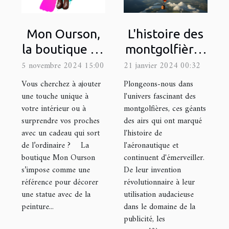
L'histoire des
Mon Ourson,
montgolfières
la boutique en
et leur
ligne de
21 janvier 2024 00:32
5 novembre 2024 15:00
utilisation
référence
Plongeons-nous dans
Vous cherchez à ajouter
moderne dans
pour décorer
l'univers fascinant des
une touche unique à
montgolfières, ces géants
votre intérieur ou à
la publicité
une statue
des airs qui ont marqué
surprendre vos proches
avec de la
l'histoire de
avec un cadeau qui sort
peinture !
l'aéronautique et
de l’ordinaire ? La
continuent d'émerveiller.
boutique Mon Ourson
De leur invention
s’impose comme une
révolutionnaire à leur
référence pour décorer
utilisation audacieuse
une statue avec de la
dans le domaine de la
peinture...
publicité, les