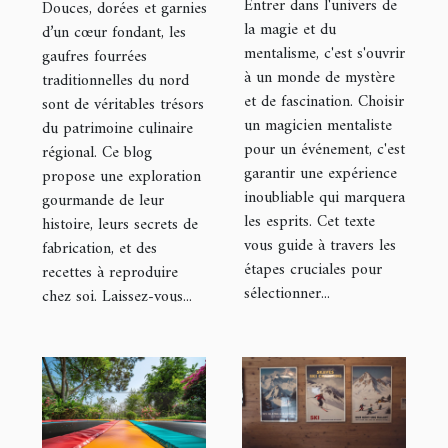
Entrer dans l'univers de
Douces, dorées et garnies
pour éblouir
traditionnelles
la magie et du
d’un cœur fondant, les
mentalisme, c'est s'ouvrir
gaufres fourrées
vos
du nord
à un monde de mystère
traditionnelles du nord
événements
et de fascination. Choisir
sont de véritables trésors
un magicien mentaliste
du patrimoine culinaire
pour un événement, c'est
régional. Ce blog
garantir une expérience
propose une exploration
inoubliable qui marquera
gourmande de leur
les esprits. Cet texte
histoire, leurs secrets de
vous guide à travers les
fabrication, et des
étapes cruciales pour
recettes à reproduire
sélectionner...
chez soi. Laissez-vous...