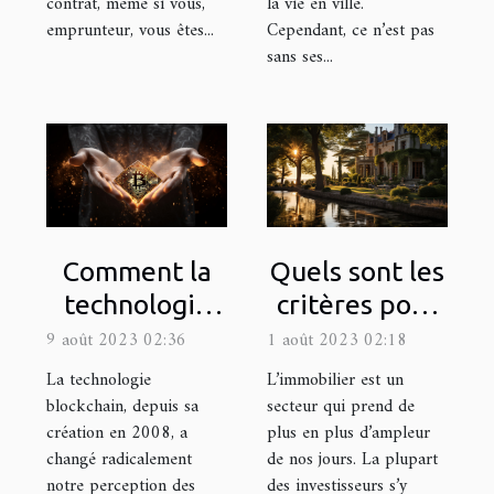
la vie en ville.
contrat, même si vous,
Cependant, ce n’est pas
emprunteur, vous êtes...
sans ses...
Comment la
Quels sont les
technologie
critères pour
blockchain
être éligible à
9 août 2023 02:36
1 août 2023 02:18
change le
la Loi Pinel
La technologie
L’immobilier est un
monde de la
dans le
blockchain, depuis sa
secteur qui prend de
création en 2008, a
plus en plus d’ampleur
finance
département
changé radicalement
de nos jours. La plupart
de la Gironde
notre perception des
des investisseurs s’y