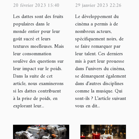
elles à la prise
noirs français
20 février 2023 15:40
29 janvier 2023 22:26
de poids ?
les plus
Les dattes sont des fruits
Le développement du
célèbres ?
populaires dans le
cinéma a permis à de
monde entier pour leur
nombreux acteurs,
goût sucré et leurs
spécifiquement noirs, de
textures moelleuses. Mais
se faire remarquer par
leur consommation
leur talent. Ces derniers
soulève des questions sur
mis à part leur prouesse
leur impact sur le poids.
dans l’univers du cinéma,
Dans la suite de cet
se démarquent également
article, nous examinerons
dans d’autres disciplines
si les dattes contribuent
comme la musique. Qui
à la prise de poids, en
sont-ils ? L’article suivant
explorant leur...
vous en dit...