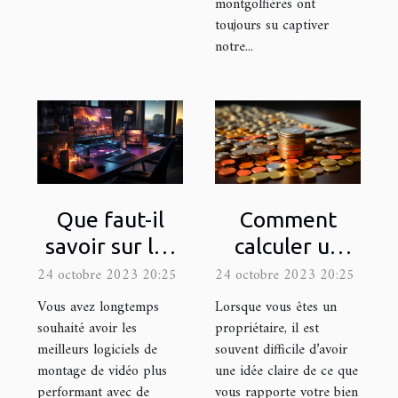
montgolfières ont
toujours su captiver
notre...
Que faut-il
Comment
savoir sur les
calculer un
logiciels de
rendement
24 octobre 2023 20:25
24 octobre 2023 20:25
montage de
locatif ?
Vous avez longtemps
Lorsque vous êtes un
vidéo ?
souhaité avoir les
propriétaire, il est
meilleurs logiciels de
souvent difficile d’avoir
montage de vidéo plus
une idée claire de ce que
performant avec de
vous rapporte votre bien