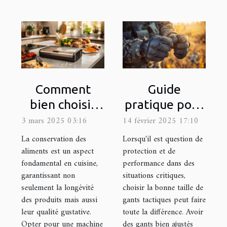
Comment
Guide
bien choisir
pratique pour
une machine
choisir la taille
3 mars 2025 03:16
14 février 2025 17:10
sous vide pour
appropriée de
La conservation des
Lorsqu'il est question de
votre cuisine
gants
aliments est un aspect
protection et de
fondamental en cuisine,
performance dans des
tactiques
garantissant non
situations critiques,
seulement la longévité
choisir la bonne taille de
des produits mais aussi
gants tactiques peut faire
leur qualité gustative.
toute la différence. Avoir
Opter pour une machine
des gants bien ajustés