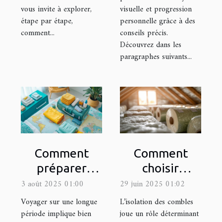
vous invite à explorer,
visuelle et progression
étape par étape,
personnelle grâce à des
comment...
conseils précis.
Découvrez dans les
paragraphes suivants...
Comment
Comment
préparer
choisir
efficacement
l'isolant idéal
3 août 2025 01:00
29 juin 2025 01:02
sa valise pour
pour votre
Voyager sur une longue
L’isolation des combles
un long
grenier ?
période implique bien
joue un rôle déterminant