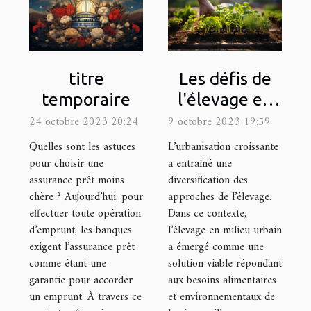
Les défis de
titre
l'élevage en
temporaire
milieu urbain :
9 octobre 2023 19:59
24 octobre 2023 20:24
quel matériel
L’urbanisation croissante
Quelles sont les astuces
utiliser ?
a entraîné une
pour choisir une
diversification des
assurance prêt moins
approches de l’élevage.
chère ? Aujourd’hui, pour
Dans ce contexte,
effectuer toute opération
l’élevage en milieu urbain
d’emprunt, les banques
a émergé comme une
exigent l’assurance prêt
solution viable répondant
comme étant une
aux besoins alimentaires
garantie pour accorder
et environnementaux de
un emprunt. À travers ce