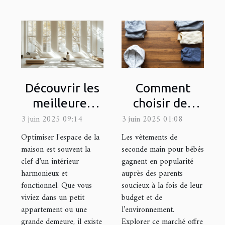
Découvrir les
Comment
meilleures
choisir des
méthodes
vêtements de
3 juin 2025 09:14
3 juin 2025 01:08
pour
seconde main
Optimiser l'espace de la
Les vêtements de
optimiser
pour bébés
maison est souvent la
seconde main pour bébés
clef d’un intérieur
gagnent en popularité
l'espace de
harmonieux et
auprès des parents
votre maison
fonctionnel. Que vous
soucieux à la fois de leur
viviez dans un petit
budget et de
appartement ou une
l’environnement.
grande demeure, il existe
Explorer ce marché offre