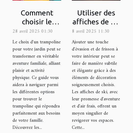
Comment
Utiliser des
choisir le
affiches de ski
trampoline
pour ajouter
28 avril 2025 01:30
8 avril 2025 11:30
idéal pour
une touche
Le choix d'un trampoline
Ajouter une touche
votre jardin
d'aventure à
pour votre jardin peut se
d'évasion et de frisson à
transformer en véritable
votre intérieur peut se
votre déco
aventure familiale, alliant
faire de manière subtile
plaisir et activité
et élégante grâce à des
physique. Ce guide vous
éléments de décoration
aidera à naviguer parmi
soigneusement choisis.
les différentes options
Les affiches de ski, avec
pour trouver le
leur promesse d'aventure
trampoline qui répondra
et d'air frais, offrent un
parfaitement aux besoins
moyen singulier de
de votre famille.
revigorer vos espaces.
Découvrez les...
Cette...