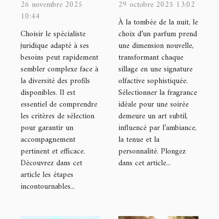
spécialiste
parfum pour
26 novembre 2025
29 octobre 2025 13:02
10:44
juridique pour
les occasions
À la tombée de la nuit, le
vos besoins ?
nocturnes ?
Choisir le spécialiste
choix d’un parfum prend
juridique adapté à ses
une dimension nouvelle,
besoins peut rapidement
transformant chaque
sembler complexe face à
sillage en une signature
la diversité des profils
olfactive sophistiquée.
disponibles. Il est
Sélectionner la fragrance
essentiel de comprendre
idéale pour une soirée
les critères de sélection
demeure un art subtil,
pour garantir un
influencé par l’ambiance,
accompagnement
la tenue et la
pertinent et efficace.
personnalité. Plongez
Découvrez dans cet
dans cet article...
article les étapes
incontournables...