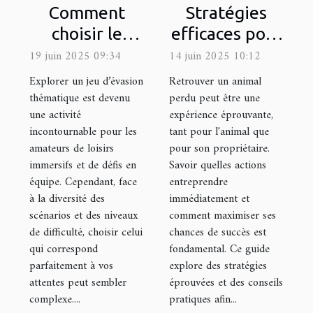
Comment
Stratégies
choisir le
efficaces pour
meilleur jeu
la recherche
19 juin 2025 09:34
14 juin 2025 10:12
d'évasion
d'animaux
Explorer un jeu d’évasion
Retrouver un animal
thématique
perdus
thématique est devenu
perdu peut être une
une activité
expérience éprouvante,
pour votre
incontournable pour les
tant pour l'animal que
prochaine
amateurs de loisirs
pour son propriétaire.
sortie
immersifs et de défis en
Savoir quelles actions
équipe. Cependant, face
entreprendre
à la diversité des
immédiatement et
scénarios et des niveaux
comment maximiser ses
de difficulté, choisir celui
chances de succès est
qui correspond
fondamental. Ce guide
parfaitement à vos
explore des stratégies
attentes peut sembler
éprouvées et des conseils
complexe....
pratiques afin...