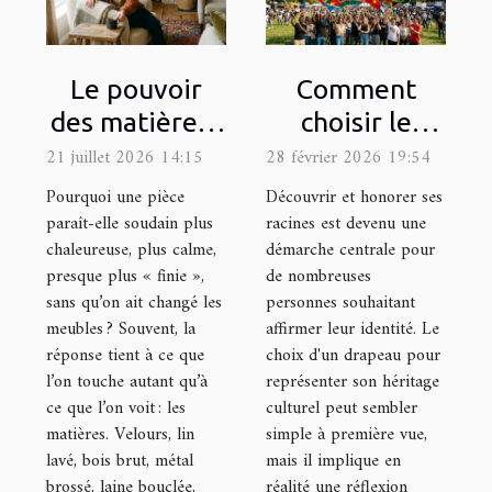
Le pouvoir
Comment
des matières :
choisir le
comment les
drapeau
21 juillet 2026 14:15
28 février 2026 19:54
textures
représentatif
Pourquoi une pièce
Découvrir et honorer ses
influencent
de votre
paraît-elle soudain plus
racines est devenu une
chaleureuse, plus calme,
démarche centrale pour
l’ambiance
héritage
presque plus « finie »,
de nombreuses
culturel ?
sans qu’on ait changé les
personnes souhaitant
meubles ? Souvent, la
affirmer leur identité. Le
réponse tient à ce que
choix d'un drapeau pour
l’on touche autant qu’à
représenter son héritage
ce que l’on voit : les
culturel peut sembler
matières. Velours, lin
simple à première vue,
lavé, bois brut, métal
mais il implique en
brossé, laine bouclée,
réalité une réflexion